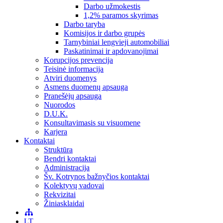
Darbo užmokestis
1,2% paramos skyrimas
Darbo taryba
Komisijos ir darbo grupės
Tarnybiniai lengvieji automobiliai
Paskatinimai ir apdovanojimai
Korupcijos prevencija
Teisinė informacija
Atviri duomenys
Asmens duomenų apsauga
Pranešėjų apsauga
Nuorodos
D.U.K.
Konsultavimasis su visuomene
Karjera
Kontaktai
Struktūra
Bendri kontaktai
Administracija
Šv. Kotrynos bažnyčios kontaktai
Kolektyvų vadovai
Rekvizitai
Žiniasklaidai
LT