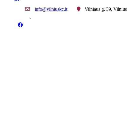
info@vilniuskc.lt
Vilniaus g. 39, Vilnius