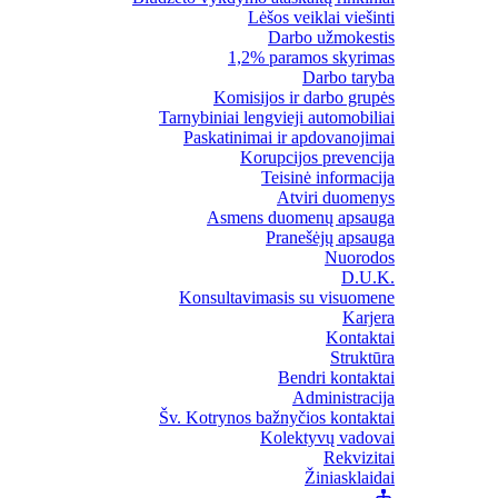
Lėšos veiklai viešinti
Darbo užmokestis
1,2% paramos skyrimas
Darbo taryba
Komisijos ir darbo grupės
Tarnybiniai lengvieji automobiliai
Paskatinimai ir apdovanojimai
Korupcijos prevencija
Teisinė informacija
Atviri duomenys
Asmens duomenų apsauga
Pranešėjų apsauga
Nuorodos
D.U.K.
Konsultavimasis su visuomene
Karjera
Kontaktai
Struktūra
Bendri kontaktai
Administracija
Šv. Kotrynos bažnyčios kontaktai
Kolektyvų vadovai
Rekvizitai
Žiniasklaidai