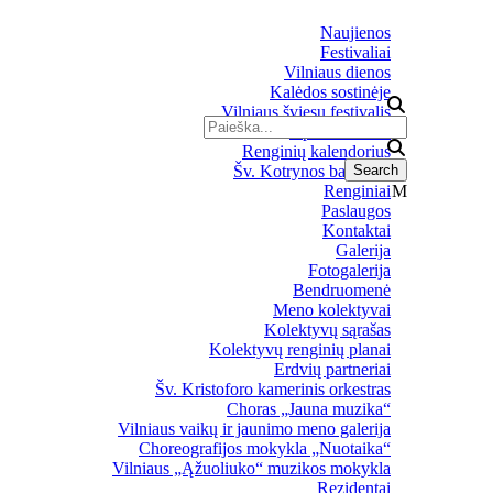
Naujienos
Festivaliai
Vilniaus dienos
Kalėdos sostinėje
Vilniaus šviesų festivalis
Upės festivalis
Renginių kalendorius
Šv. Kotrynos bažnyčia
Renginiai
Paslaugos
Kontaktai
Galerija
Fotogalerija
Bendruomenė
Meno kolektyvai
Kolektyvų sąrašas
Kolektyvų renginių planai
Erdvių partneriai
Šv. Kristoforo kamerinis orkestras
Choras „Jauna muzika“
Vilniaus vaikų ir jaunimo meno galerija
Choreografijos mokykla „Nuotaika“
Vilniaus „Ąžuoliuko“ muzikos mokykla
Rezidentai