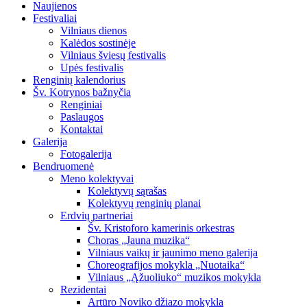
Naujienos
Festivaliai
Vilniaus dienos
Kalėdos sostinėje
Vilniaus šviesų festivalis
Upės festivalis
Renginių kalendorius
Šv. Kotrynos bažnyčia
Renginiai
Paslaugos
Kontaktai
Galerija
Fotogalerija
Bendruomenė
Meno kolektyvai
Kolektyvų sąrašas
Kolektyvų renginių planai
Erdvių partneriai
Šv. Kristoforo kamerinis orkestras
Choras „Jauna muzika“
Vilniaus vaikų ir jaunimo meno galerija
Choreografijos mokykla „Nuotaika“
Vilniaus „Ąžuoliuko“ muzikos mokykla
Rezidentai
Artūro Noviko džiazo mokykla