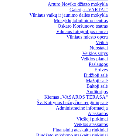
Artūro Noviko džiazo mokykla
Galerija „VARTAI“
Vilniaus vaikų ir jaunimo dailės mokykla
Mokyklų tobulinimo centras
Oskaro Koršunovo teatras
Vilniaus fotografijos namai
Vilniaus miesto opera
Veikla
Nuostatai
Veiklos sritys
Veiklos planai
Paslaugos
Erdvės
Didžioji salė
Mažoji salė
Baltoji salė
Auditorijos
Kiemas „VASAROS TERASA“
Šv. Kotrynos bažnyčios renginių salė
Administracinė informacija
Ataskaitos
Viešieji pirkimai
Veiklos ataskaitos
Finansinių ataskaitų rinkiniai
Biudžeto vykdymo ataskaitų rinkiniai