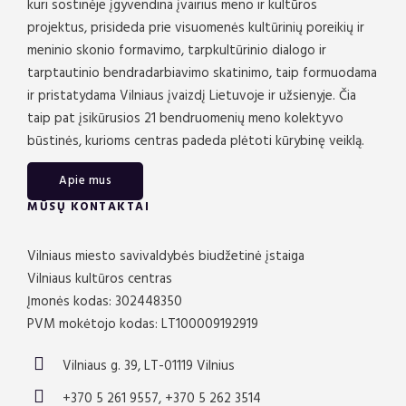
kuri sostinėje įgyvendina įvairius meno ir kultūros
projektus, prisideda prie visuomenės kultūrinių poreikių ir
meninio skonio formavimo, tarpkultūrinio dialogo ir
tarptautinio bendradarbiavimo skatinimo, taip formuodama
ir pristatydama Vilniaus įvaizdį Lietuvoje ir užsienyje. Čia
taip pat įsikūrusios 21 bendruomenių meno kolektyvo
būstinės, kurioms centras padeda plėtoti kūrybinę veiklą.
Apie mus
MŪSŲ KONTAKTAI
Vilniaus miesto savivaldybės biudžetinė įstaiga
Vilniaus kultūros centras
Įmonės kodas: 302448350
PVM mokėtojo kodas: LT100009192919
Vilniaus g. 39, LT-01119 Vilnius
+370 5 261 9557, +370 5 262 3514