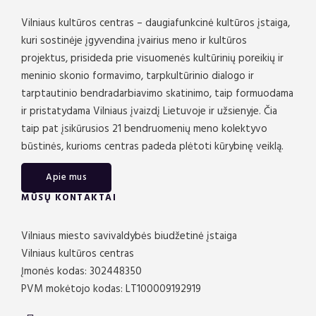
Vilniaus kultūros centras – daugiafunkcinė kultūros įstaiga,
kuri sostinėje įgyvendina įvairius meno ir kultūros
projektus, prisideda prie visuomenės kultūrinių poreikių ir
meninio skonio formavimo, tarpkultūrinio dialogo ir
tarptautinio bendradarbiavimo skatinimo, taip formuodama
ir pristatydama Vilniaus įvaizdį Lietuvoje ir užsienyje. Čia
taip pat įsikūrusios 21 bendruomenių meno kolektyvo
būstinės, kurioms centras padeda plėtoti kūrybinę veiklą.
Apie mus
MŪSŲ KONTAKTAI
Vilniaus miesto savivaldybės biudžetinė įstaiga
Vilniaus kultūros centras
Įmonės kodas: 302448350
PVM mokėtojo kodas: LT100009192919