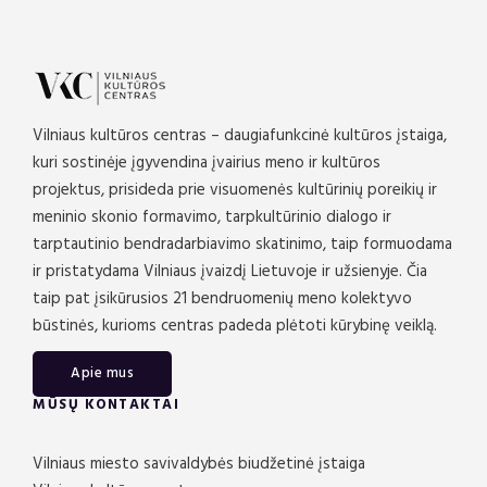
Vilniaus kultūros centras – daugiafunkcinė kultūros įstaiga,
kuri sostinėje įgyvendina įvairius meno ir kultūros
projektus, prisideda prie visuomenės kultūrinių poreikių ir
meninio skonio formavimo, tarpkultūrinio dialogo ir
tarptautinio bendradarbiavimo skatinimo, taip formuodama
ir pristatydama Vilniaus įvaizdį Lietuvoje ir užsienyje. Čia
taip pat įsikūrusios 21 bendruomenių meno kolektyvo
būstinės, kurioms centras padeda plėtoti kūrybinę veiklą.
Apie mus
MŪSŲ KONTAKTAI
Vilniaus miesto savivaldybės biudžetinė įstaiga