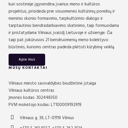
kuri sostinėje įgyvendina įvairius meno ir kultūros
projektus, prisideda prie visuomenės kultūrinių poreikių ir
meninio skonio formavimo, tarpkultūrinio dialogo ir
tarptautinio bendradarbiavimo skatinimo, taip formuodama
ir pristatydama Vilniaus įvaizdį Lietuvoje ir užsienyje. Čia
taip pat įsikūrusios 21 bendruomenių meno kolektyvo
būstinės, kurioms centras padeda plėtoti kūrybinę veiklą.
Apie mus
MŪSŲ KONTAKTAI
Vilniaus miesto savivaldybės biudžetinė įstaiga
Vilniaus kultūros centras
Įmonės kodas: 302448350
PVM mokėtojo kodas: LT100009192919
Vilniaus g. 39, LT-01119 Vilnius