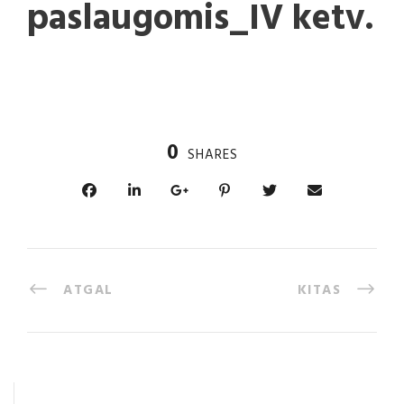
paslaugomis_IV ketv.
0
SHARES
ATGAL
KITAS