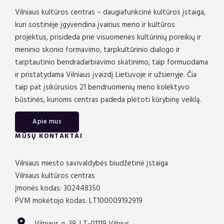
Vilniaus kultūros centras – daugiafunkcinė kultūros įstaiga,
kuri sostinėje įgyvendina įvairius meno ir kultūros
projektus, prisideda prie visuomenės kultūrinių poreikių ir
meninio skonio formavimo, tarpkultūrinio dialogo ir
tarptautinio bendradarbiavimo skatinimo, taip formuodama
ir pristatydama Vilniaus įvaizdį Lietuvoje ir užsienyje. Čia
taip pat įsikūrusios 21 bendruomenių meno kolektyvo
būstinės, kurioms centras padeda plėtoti kūrybinę veiklą.
Apie mus
MŪSŲ KONTAKTAI
Vilniaus miesto savivaldybės biudžetinė įstaiga
Vilniaus kultūros centras
Įmonės kodas: 302448350
PVM mokėtojo kodas: LT100009192919