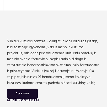
Vilniaus kultūros centras – daugiafunkcinė kultūros įstaiga,
kuri sostinėje įgyvendina įvairius meno ir kultūros
projektus, prisideda prie visuomenės kultūrinių poreikių ir
meninio skonio formavimo, tarpkultūrinio dialogo ir
tarptautinio bendradarbiavimo skatinimo, taip formuodama
ir pristatydama Vilniaus įvaizdį Lietuvoje ir užsienyje. Čia
taip pat įsikūrusios 21 bendruomenių meno kolektyvo
būstinės, kurioms centras padeda plėtoti kūrybinę veiklą.
Apie mus
MŪSŲ KONTAKTAI