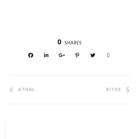
0
SHARES
ATGAL
KITAS