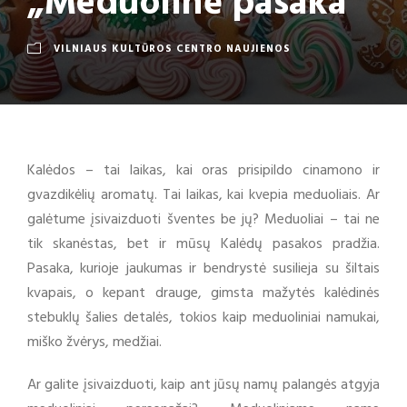
„Meduolinė pasaka“
VILNIAUS KULTŪROS CENTRO NAUJIENOS
Kalėdos – tai laikas, kai oras prisipildo cinamono ir
gvazdikėlių aromatų. Tai laikas, kai kvepia meduoliais. Ar
galėtume įsivaizduoti šventes be jų? Meduoliai – tai ne
tik skanėstas, bet ir mūsų Kalėdų pasakos pradžia.
Pasaka, kurioje jaukumas ir bendrystė susilieja su šiltais
kvapais, o kepant drauge, gimsta mažytės kalėdinės
stebuklų šalies detalės, tokios kaip meduoliniai namukai,
miško žvėrys, medžiai.
Ar galite įsivaizduoti, kaip ant jūsų namų palangės atgyja