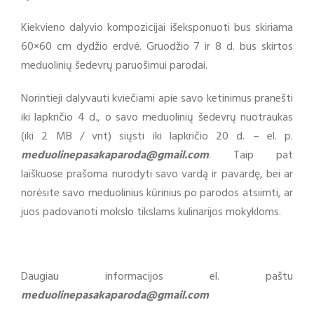
Kiekvieno dalyvio kompozicijai išeksponuoti bus skiriama
60×60 cm dydžio erdvė. Gruodžio 7 ir 8 d. bus skirtos
meduolinių šedevrų paruošimui parodai.
Norintieji dalyvauti kviečiami apie savo ketinimus pranešti
iki lapkričio 4 d., o savo meduolinių šedevrų nuotraukas
(iki 2 MB / vnt) siųsti iki lapkričio 20 d. – el. p.
meduolinepasakaparoda@gmail.com
. Taip pat
laiškuose prašoma nurodyti savo vardą ir pavardę, bei ar
norėsite savo meduolinius kūrinius po parodos atsiimti, ar
juos padovanoti mokslo tikslams kulinarijos mokykloms.
Daugiau informacijos el. paštu
meduolinepasakaparoda@gmail.com