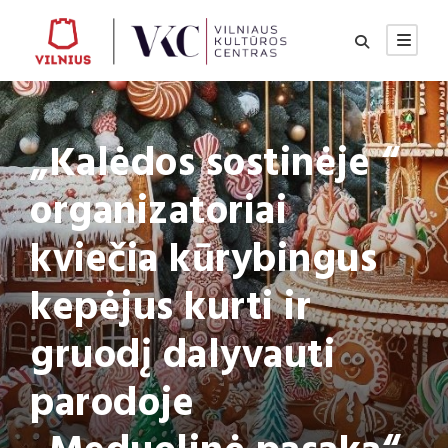
„Kalėdos sostinėje “
organizatoriai
kviečia kūrybingus
kepėjus kurti ir
gruodį dalyvauti
parodoje