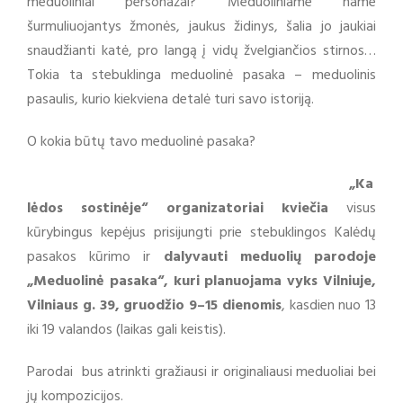
meduoliniai personažai? Meduoliniame name
šurmuliuojantys žmonės, jaukus židinys, šalia jo jaukiai
snaudžianti katė, pro langą į vidų žvelgiančios stirnos…
Tokia ta stebuklinga meduolinė pasaka – meduolinis
pasaulis, kurio kiekviena detalė turi savo istoriją.
O kokia būtų tavo meduolinė pasaka?
„Ka
lėdos sostinėje“ organizatoriai kviečia
visus
kūrybingus kepėjus prisijungti prie stebuklingos Kalėdų
pasakos kūrimo ir
dalyvauti meduolių parodoje
„Meduolinė pasaka“, kuri planuojama vyks Vilniuje,
Vilniaus g. 39, gruodžio 9–15 dienomis
, kasdien nuo 13
iki 19 valandos (laikas gali keistis).
Parodai bus atrinkti gražiausi ir originaliausi meduoliai bei
jų kompozicijos.