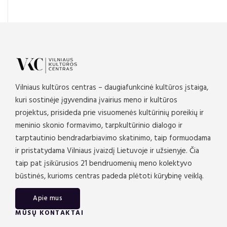
Vilniaus kultūros centras – daugiafunkcinė kultūros įstaiga,
kuri sostinėje įgyvendina įvairius meno ir kultūros
projektus, prisideda prie visuomenės kultūrinių poreikių ir
meninio skonio formavimo, tarpkultūrinio dialogo ir
tarptautinio bendradarbiavimo skatinimo, taip formuodama
ir pristatydama Vilniaus įvaizdį Lietuvoje ir užsienyje. Čia
taip pat įsikūrusios 21 bendruomenių meno kolektyvo
būstinės, kurioms centras padeda plėtoti kūrybinę veiklą.
Apie mus
MŪSŲ KONTAKTAI