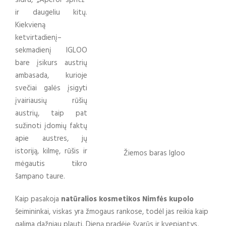
ir daugeliu kitų.
Kiekvieną
ketvirtadienį–
sekmadienį IGLOO
bare įsikurs austrių
ambasada, kurioje
svečiai galės įsigyti
įvairiausių rūšių
austrių, taip pat
sužinoti įdomių faktų
apie austres, jų
istoriją, kilmę, rūšis ir
Žiemos baras Igloo
mėgautis tikro
šampano taure.
Kaip pasakoja
natūralios kosmetikos Nimfės kupolo
šeimininkai, viskas yra žmogaus rankose, todėl jas reikia kaip
galima dažniau plauti. Dieną pradėję švarūs ir kvepiantys,