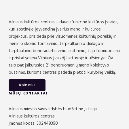
Vilniaus kultūros centras – daugiafunkcinė kultūros įstaiga,
kuri sostinėje įgyvendina įvairius meno ir kultūros
projektus, prisideda prie visuomenės kultūrinių poreikių ir
meninio skonio formavimo, tarpkultūrinio dialogo ir
tarptautinio bendradarbiavimo skatinimo, taip formuodama
ir pristatydama Vilniaus įvaizdį Lietuvoje ir užsienyje. Čia
taip pat įsikūrusios 21 bendruomenių meno kolektyvo
būstinės, kurioms centras padeda plėtoti kūrybinę veiklą.
Apie mus
MŪSŲ KONTAKTAI
Vilniaus miesto savivaldybės biudžetinė įstaiga
Vilniaus kultūros centras
Įmonės kodas: 302448350