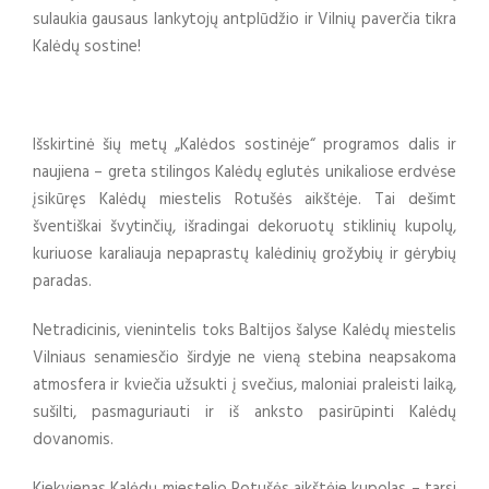
sulaukia gausaus lankytojų antplūdžio ir Vilnių paverčia tikra
Kalėdų sostine!
Išskirtinė šių metų „Kalėdos sostinėje“ programos dalis ir
naujiena – greta stilingos Kalėdų eglutės unikaliose erdvėse
įsikūręs Kalėdų miestelis Rotušės aikštėje. Tai dešimt
šventiškai švytinčių, išradingai dekoruotų stiklinių kupolų,
kuriuose karaliauja nepaprastų kalėdinių grožybių ir gėrybių
paradas.
Netradicinis, vienintelis toks Baltijos šalyse Kalėdų miestelis
Vilniaus senamiesčio širdyje ne vieną stebina neapsakoma
atmosfera ir kviečia užsukti į svečius, maloniai praleisti laiką,
sušilti, pasmaguriauti ir iš anksto pasirūpinti Kalėdų
dovanomis.
Kiekvienas Kalėdų miestelio Rotušės aikštėje kupolas – tarsi