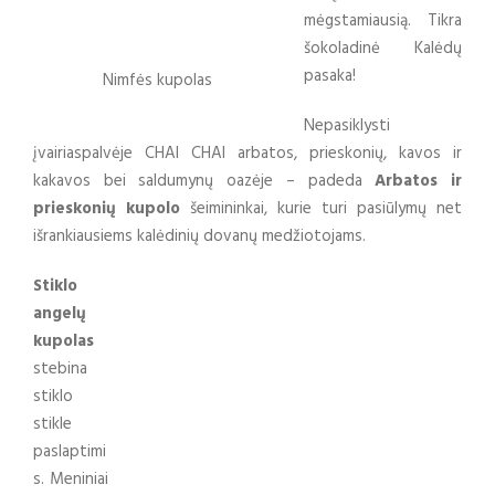
mėgstamiausią. Tikra
šokoladinė Kalėdų
pasaka!
Nimfės kupolas
Nepasiklysti
įvairiaspalvėje CHAI CHAI arbatos, prieskonių, kavos ir
kakavos bei saldumynų oazėje – padeda
Arbatos ir
prieskonių
kupolo
šeimininkai, kurie turi pasiūlymų net
išrankiausiems kalėdinių dovanų medžiotojams.
Stiklo
angelų
kupolas
stebina
stiklo
stikle
paslaptimi
s. Meniniai