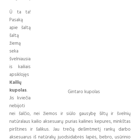
Ū ta ta!
Pasaką
apie šaltą
šaltą
žiemą
seka
švelniausia
is kailiais
apsiklojęs
Kailių
kupolas
.
Gintaro kupolas
Jis kviečia
nebijoti
nei šalčio, nei žiemos ir siūlo gausybę šiltų ir švelnių
natūralaus kailio aksesuarų: purias kailines kepures, minkštas
pirštines ir šalikus. Jau trečią dešimtmetį rankų darbo
aksesuarus iš natūralių juodsidabrės lapės, bebro, usūrinio