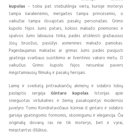
kupolas
– tokia pat stebuklinga vieta, kurioje moterys
tampa karalienėmis, mergaitės tampa princesėmis, o
vaikučiai tampa išsvajotais pasakų personažais. Grimo
kupolo fėjos Jums patars, kokios makiažo priemonės ir
spalvos Jums labiausia tinka, padės atskleisti gražiausius
Jūsų bruožus, pasiūlys asmenines makiažo pamokas.
Pageidaujamas makiažas ar grimas Jums padės pasijusti
ypatinga svarbaus susitikimo ar šventinio vakaro metu. O
vaikučius Grimo kupolo fėjos nesunkiai pavers
mėgstamiausių filmukų ir pasakų herojais.
Laimę ir sveikatą pritraukiančių akmenų ir sidabro lobių
paslaptis sergėja
Gintaro kupolas
. Istorijas apie
snieguotas viršukalnes ir žiemą pasakojantys modernūs
juvelyro Tomo Kondratavičiaus kūriniai iš gintaro ir sidabro
garsėja ypatingomis formomis, skoningumu ir elegancija. Čia
originalią dovaną ras ne tik moterys, bet ir vyrai,
mėgstantys iššūkius.