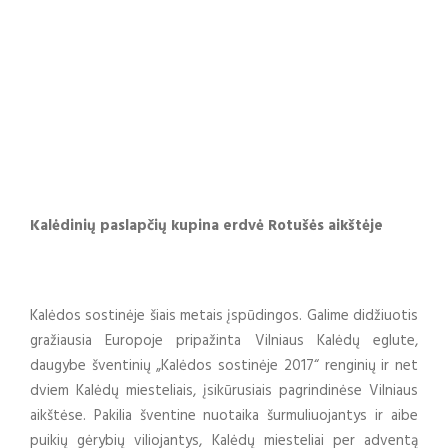
Kalėdų laukimu
VILNIAUS KULTŪROS CENTRO NAUJIENOS
,
VILNIAUS
KULTŪROS CENTRO RENGINIAI
Kalėdinių paslapčių kupina erdvė Rotušės aikštėje
Kalėdos sostinėje šiais metais įspūdingos. Galime didžiuotis
gražiausia Europoje pripažinta Vilniaus Kalėdų eglute,
daugybe šventinių „Kalėdos sostinėje 2017“ renginių ir net
dviem Kalėdų miesteliais, įsikūrusiais pagrindinėse Vilniaus
aikštėse. Pakilia šventine nuotaika šurmuliuojantys ir aibe
puikių gėrybių viliojantys, Kalėdų miesteliai per adventą