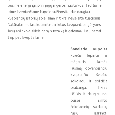
būsime energingi, pilni jėgų ir geros nuotaikos. Tad šiame
laime kvepiančiame kupole sužinosite dar daugiau
kvepiančių istorijų apie laimę ir tikrai neišeisite tuščiomis.
Natūralus muilas, kosmetika ir kitos kvepiančios gėrybės
Jūsų aplinkoje skleis gerą nuotaiką ir gaivumą. Jūsų namai
taip pat kvepės laime.
Šokolado kupolas
kviečia lepintis ir
mėgautis laimės
jausmą dovanojančiu
kvepiančiu šviežiu
šokoladu ir solidžia
prabanga. Tikras
iššūkis iš daugiau nei
pusės šimto
šokoladinių saldainių
rūšių išsirinkti