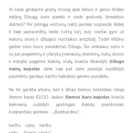
Ar kada girdėjote gražią istoriją apie kilnios ir geros širdies
milžiną Džiugą, kuris pamilo ir vedė gražuolę žemdirbio
dukterį? Per pirmąją vestuvių naktį jaunieji suspaudė didelį
ir kaip jaunavedžių meilė tvirtą sūrį, kurį svečiai gyrė už
malonų skonį ir džiugios nuotaikos antplūdį. Todėl milžino
garbei sūris buvo pavadintas Džiugu. Šio unikalaus sūrio ir
su juo pagamintų ir įdarytų įvairiausių skanėstų, kurių skonis
ir kokybė pagerins Kalėdų stalą, kviečia išbandyti
Džiugo
namų kupolas
. Jame taip pat Jums pasiūlys susišildyti
pasirinktu gardaus karšto kalėdinio gėrimo puodeliu.
Ne tik gardžia arbata, bet ir šiltais žiemos kokteiliais vilioja
žiemos baras IGLOO. Jaukus
žiemos baro kupolas
kviečia
kiekvieną sušildyti ypatingais Kalėdų prieskoniais
kvepiančiais gėrimais – „Bombardinu“,
karštu vynu, karštu
sidru, „Aperol spritz“