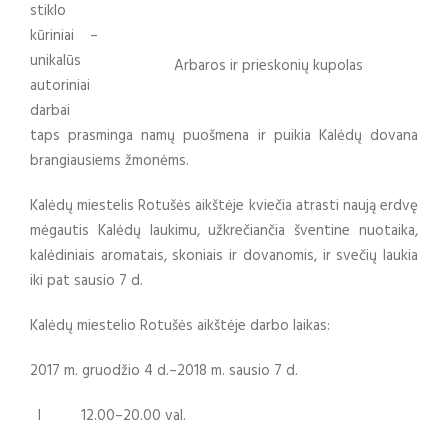
stiklo
kūriniai –
unikalūs
Arbaros ir prieskonių kupolas
autoriniai
darbai
taps prasminga namų puošmena ir puikia Kalėdų dovana
brangiausiems žmonėms.
Kalėdų miestelis Rotušės aikštėje kviečia atrasti naują erdvę
mėgautis Kalėdų laukimu, užkrečiančia šventine nuotaika,
kalėdiniais aromatais, skoniais ir dovanomis, ir svečių laukia
iki pat sausio 7 d.
Kalėdų miestelio Rotušės aikštėje darbo laikas:
2017 m. gruodžio 4 d.–2018 m. sausio 7 d.
I 12.00–20.00 val.