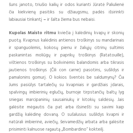
šuns janoto, triušio kailių ir odos kurianti Jūratė Paliulienė
čia kiekvieną pasitiks su džiaugsmu, padės išsirinkti
labiausiai tinkantį
–
ir šalta žiema bus nebaisi.
Kupolas Maisto ritmu
kviečia į kalėdinių kvapų ir skonių
puotą. Kvapnus kalėdinis antienos troškinys su mandarinais
ir spanguolėmis, kokosų pienu ir žaliųjų citrinų sultimis
paskanintas moliūgų ir paprikų troškinys (Ratatouille),
vištienos troškinys su bolivinėmis balandomis arba tikrasis
jautienos troškinys (Čili con carne) pasotins, sušildys ir
pamalonins gomurį. O kokios šventės be saldumynų? Čia
Jums pasiūlys tartalečių su kvapniais ir gardžiais įdarais,
spalvingų imbierinių eglučių, burnoje tirpstančių baltų lyg
sniegas marcipaninių sausainiukų ir kitokių saldėsių. Jais
galėsite mėgautis čia pat arba išsinešti su savimi kaip
gardžią kalėdinę dovaną. O sušalusius sušildys kvapni ir
natūrali imbierinė, aviečių, šeivamedžių arbata arba galėsite
prisiminti kalnuose ragautą „Bombardino“ kokteilį.