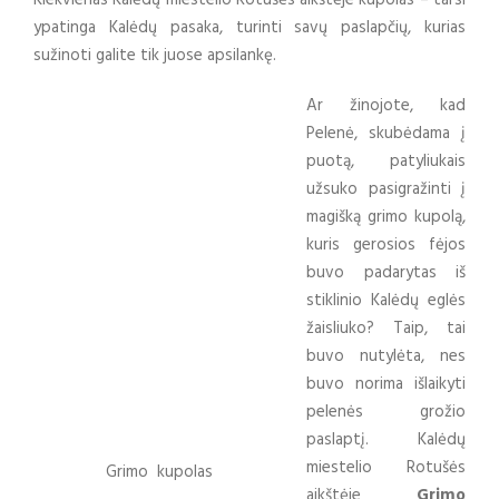
ypatinga Kalėdų pasaka, turinti savų paslapčių, kurias
sužinoti galite tik juose apsilankę.
Ar žinojote, kad
Pelenė, skubėdama į
puotą, patyliukais
užsuko pasigražinti į
magišką grimo kupolą,
kuris gerosios fėjos
buvo padarytas iš
stiklinio Kalėdų eglės
žaisliuko? Taip, tai
buvo nutylėta, nes
buvo norima išlaikyti
pelenės grožio
paslaptį. Kalėdų
miestelio Rotušės
Grimo kupolas
aikštėje
G
rimo