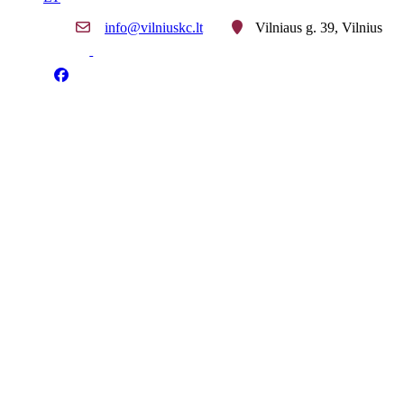
info@vilniuskc.lt
Vilniaus g. 39, Vilnius