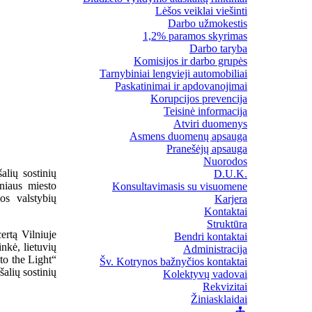
Lėšos veiklai viešinti
Darbo užmokestis
1,2% paramos skyrimas
Darbo taryba
Komisijos ir darbo grupės
Tarnybiniai lengvieji automobiliai
Paskatinimai ir apdovanojimai
Korupcijos prevencija
Teisinė informacija
Atviri duomenys
Asmens duomenų apsauga
Pranešėjų apsauga
Nuorodos
alių sostinių
D.U.K.
niaus miesto
Konsultavimasis su visuomene
os valstybių
Karjera
Kontaktai
Struktūra
ertą Vilniuje
Bendri kontaktai
nkė, lietuvių
Administracija
to the Light“
Šv. Kotrynos bažnyčios kontaktai
alių sostinių
Kolektyvų vadovai
Rekvizitai
Žiniasklaidai