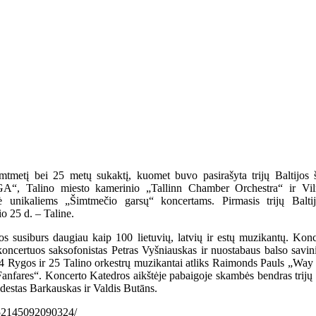
mtmetį bei 25 metų sukaktį, kuomet buvo pasirašyta trijų Baltijos š
IGA“, Talino miesto kamerinio „Tallinn Chamber Orchestra“ ir Vil
ė unikaliems „Šimtmečio garsų“ koncertams. Pirmasis trijų Baltij
o 25 d. – Taline.
 susiburs daugiau kaip 100 lietuvių, latvių ir estų muzikantų. Konc
koncertuos saksofonistas Petras Vyšniauskas ir nuostabaus balso savini
 54 Rygos ir 25 Talino orkestrų muzikantai atliks Raimonds Pauls „Way 
fares“. Koncerto Katedros aikštėje pabaigoje skambės bendras trijų š
estas Barkauskas ir Valdis Butāns.
/252145092090324/