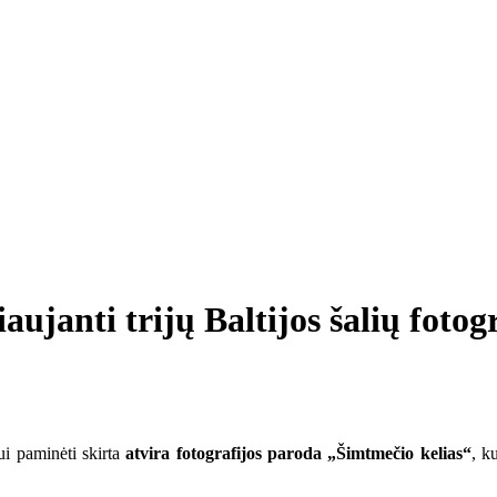
aujanti trijų Baltijos šalių foto
iui paminėti skirta
atvira fotografijos paroda „Šimtmečio kelias“
, k