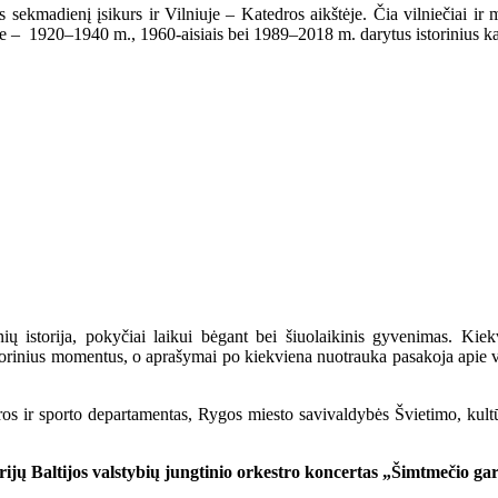
 sekmadienį įsikurs ir Vilniuje – Katedros aikštėje. Čia vilniečiai ir m
line – 1920–1940 m., 1960-aisiais bei 1989–2018 m. darytus istorinius k
ių istorija, pokyčiai laikui bėgant bei šiuolaikinis gyvenimas. Kie
istorinius momentus, o aprašymai po kiekviena nuotrauka pasakoja apie
ros ir sporto departamentas, Rygos miesto savivaldybės Švietimo, kultū
rijų Baltijos valstybių jungtinio orkestro
koncertas
„Šimtmečio gar