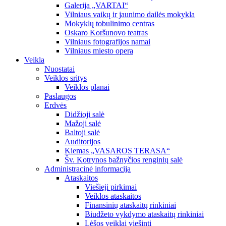
Galerija „VARTAI“
Vilniaus vaikų ir jaunimo dailės mokykla
Mokyklų tobulinimo centras
Oskaro Koršunovo teatras
Vilniaus fotografijos namai
Vilniaus miesto opera
Veikla
Nuostatai
Veiklos sritys
Veiklos planai
Paslaugos
Erdvės
Didžioji salė
Mažoji salė
Baltoji salė
Auditorijos
Kiemas „VASAROS TERASA“
Šv. Kotrynos bažnyčios renginių salė
Administracinė informacija
Ataskaitos
Viešieji pirkimai
Veiklos ataskaitos
Finansinių ataskaitų rinkiniai
Biudžeto vykdymo ataskaitų rinkiniai
Lėšos veiklai viešinti