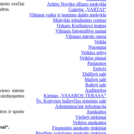
iesto svečiai
Artūro Noviko džiazo mokykla
adrus.
Galerija „VARTAI“
Vilniaus vaikų ir jaunimo dailės mokykla
Mokyklų tobulinimo centras
Oskaro Koršunovo teatras
Vilniaus fotografijos namai
Vilniaus miesto opera
Veikla
Nuostatai
Veiklos sritys
Veiklos planai
Paslaugos
Erdvės
Didžioji salė
Mažoji salė
Baltoji salė
Auditorijos
kvieno miesto
Kiemas „VASAROS TERASA“
 vaizduojamus
Šv. Kotrynos bažnyčios renginių salė
Administracinė informacija
ros ir sporto
Ataskaitos
Viešieji pirkimai
Veiklos ataskaitos
sai“.
Finansinių ataskaitų rinkiniai
Biudžeto vykdymo ataskaitų rinkiniai