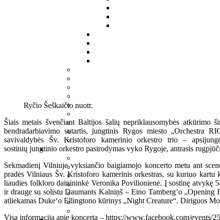
Ryčio Šeškaičio nuotr.
Šiais metais švenčiant Baltijos šalių nepriklausomybės atkūrimo ši
bendradarbiavimo sutartis, jungtinis Rygos miesto „Orchestra R
savivaldybės Šv. Kristoforo kamerinio orkestro trio – apsijung
sostinių
jungtinio orkestro pasirodymas vyko Rygoje, antrasis rugpjūči
Sekmadienį Vilniuje vyksiančio baigiamojo koncerto metu ant scenos
pradės Vilniaus Šv. Kristoforo kamerinis orkestras, su kuriuo kartu 
liaudies folkloro dainininkė Veronika Povilionienė. Į sostinę atvykę
ir drauge su solistu Daumants Kalniņš – Eino Tamberg’o „Opening Fan
atliekamas Duke‘o Ellingtono kūrinys „Night Creature“. Diriguos Mod
Visa informacija apie koncertą – https://www.facebook.com/events