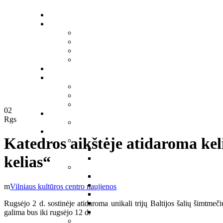
02
Rgs
Katedros aikštėje atidaroma keli
kelias“
Vilniaus kultūros centro naujienos
Rugsėjo 2 d. sostinėje atidaroma unikali trijų Baltijos šalių šimtmeč
galima bus iki rugsėjo 12 d.