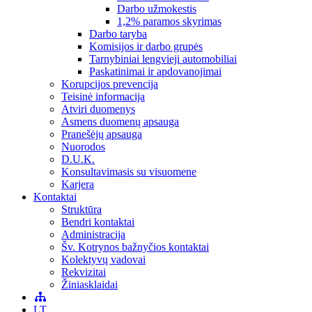
Darbo užmokestis
1,2% paramos skyrimas
Darbo taryba
Komisijos ir darbo grupės
Tarnybiniai lengvieji automobiliai
Paskatinimai ir apdovanojimai
Korupcijos prevencija
Teisinė informacija
Atviri duomenys
Asmens duomenų apsauga
Pranešėjų apsauga
Nuorodos
D.U.K.
Konsultavimasis su visuomene
Karjera
Kontaktai
Struktūra
Bendri kontaktai
Administracija
Šv. Kotrynos bažnyčios kontaktai
Kolektyvų vadovai
Rekvizitai
Žiniasklaidai
LT