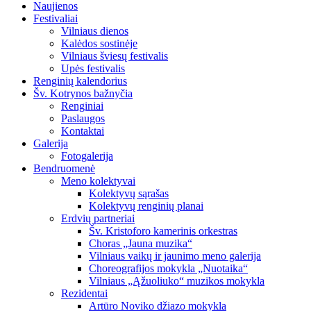
Naujienos
Festivaliai
Vilniaus dienos
Kalėdos sostinėje
Vilniaus šviesų festivalis
Upės festivalis
Renginių kalendorius
Šv. Kotrynos bažnyčia
Renginiai
Paslaugos
Kontaktai
Galerija
Fotogalerija
Bendruomenė
Meno kolektyvai
Kolektyvų sąrašas
Kolektyvų renginių planai
Erdvių partneriai
Šv. Kristoforo kamerinis orkestras
Choras „Jauna muzika“
Vilniaus vaikų ir jaunimo meno galerija
Choreografijos mokykla „Nuotaika“
Vilniaus „Ąžuoliuko“ muzikos mokykla
Rezidentai
Artūro Noviko džiazo mokykla