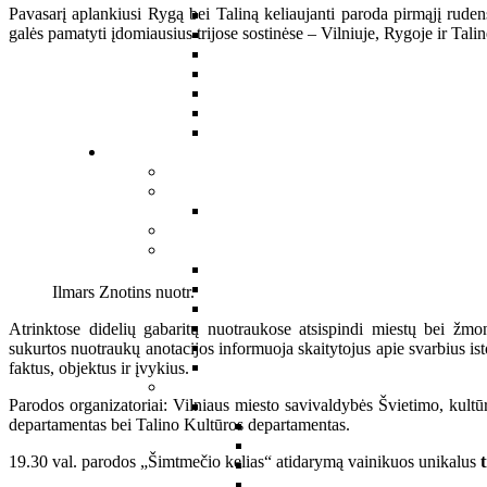
Pavasarį aplankiusi Rygą bei Taliną keliaujanti paroda pirmąjį rudens
galės pamatyti įdomiausius trijose sostinėse – Vilniuje, Rygoje ir Ta
Ilmars Znotins nuotr.
Atrinktose didelių gabaritų nuotraukose atsispindi miestų bei žmon
sukurtos nuotraukų anotacijos informuoja skaitytojus apie svarbius 
faktus, objektus ir įvykius.
Parodos organizatoriai: Vilniaus miesto savivaldybės Švietimo, kultū
departamentas bei Talino Kultūros departamentas.
19.30 val. parodos „Šimtmečio kelias“ atidarymą vainikuos unikalus
t