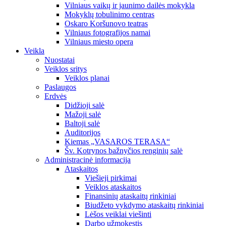
Vilniaus vaikų ir jaunimo dailės mokykla
Mokyklų tobulinimo centras
Oskaro Koršunovo teatras
Vilniaus fotografijos namai
Vilniaus miesto opera
Veikla
Nuostatai
Veiklos sritys
Veiklos planai
Paslaugos
Erdvės
Didžioji salė
Mažoji salė
Baltoji salė
Auditorijos
Kiemas „VASAROS TERASA“
Šv. Kotrynos bažnyčios renginių salė
Administracinė informacija
Ataskaitos
Viešieji pirkimai
Veiklos ataskaitos
Finansinių ataskaitų rinkiniai
Biudžeto vykdymo ataskaitų rinkiniai
Lėšos veiklai viešinti
Darbo užmokestis