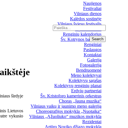
Naujienos
Festivaliai
Vilniaus dienos
Kalėdos sostinėje
Vilniaus šviesų festivalis
Upės festivalis
Renginių kalendorius
Šv. Kotrynos bažnyčia
Renginiai
Paslaugos
Kontaktai
Galerija
Fotogalerija
aikštėje
Bendruomenė
Meno kolektyvai
Kolektyvų sąrašas
Kolektyvų renginių planai
Erdvių partneriai
lniaus širdyje
Šv. Kristoforo kamerinis orkestras
Choras „Jauna muzika“
Vilniaus vaikų ir jaunimo meno galerija
inis Lietuvos
Choreografijos mokykla „Nuotaika“
eatre vykusio
Vilniaus „Ąžuoliuko“ muzikos mokykla
Rezidentai
Artūro Noviko džiazo mokykla