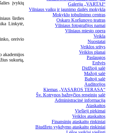
alies įvykių
Galerija „VARTAI“
Vilniaus vaikų ir jaunimo dailės mokykla
Mokyklų tobulinimo centras
niaus širdies
Oskaro Koršunovo teatras
ika Linkytė,
Vilniaus fotografijos namai
Vilniaus miesto opera
Veikla
inko, oreivio
Nuostatai
Veiklos sritys
Veiklos planai
ro akademijos
Paslaugos
žius sukurtą,
Erdvės
Didžioji salė
Mažoji salė
Baltoji salė
Auditorijos
Kiemas „VASAROS TERASA“
Šv. Kotrynos bažnyčios renginių salė
Administracinė informacija
Ataskaitos
Viešieji pirkimai
Veiklos ataskaitos
Finansinių ataskaitų rinkiniai
Biudžeto vykdymo ataskaitų rinkiniai
Lėšos veiklai viešinti