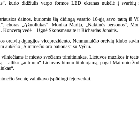
s“, kurio didžiulis varpo formos LED ekranas nukėlė į svarbių š
ausios dainos, kuriomis šią didingą vasario 16-ąją savo tautą iš Vil
X“, choras „Ąžuoliukas“, Monika Marija, „Naktinės personos“, Mon
jai. Koncertą vedė – Ugnė Skonsmanaitė ir Richardas Jonaitis.
os oreivių draugijos viceprezidento, Nenmunaičio oreivių klubo savin
23 m aukščio „Šimtmečio oro balionas“ su Vyčiu.
vilniečiams ir miesto svečiams trimitininkas, Lietuvos muzikos ir teat
mą – atliko „antruoju“ Lietuvos himnu tituluojamą, pagal Maironio žod
liukas“.
mtmečio šventę vainikavo įspūdingi fejerverkai.