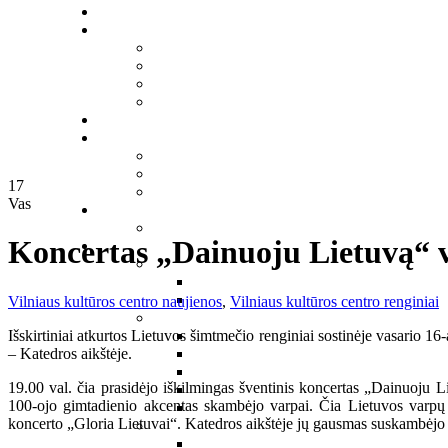
17
Vas
Koncertas „Dainuoju Lietuvą“ va
Vilniaus kultūros centro naujienos
,
Vilniaus kultūros centro renginiai
Išskirtiniai atkurtos Lietuvos šimtmečio renginiai sostinėje vasario 16
– Katedros aikštėje.
19.00 val. čia prasidėjo iškilmingas šventinis koncertas „Dainuoju Li
100-ojo gimtadienio akcentas skambėjo varpai. Čia Lietuvos varpų 
koncerto „Gloria Lietuvai“. Katedros aikštėje jų gausmas suskambėjo 