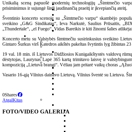
Unikalią sceną papuošė modernių technologijų „Šimtmečio varpa
prisiminimus ir sujungė širdį jaudinančią praeitį ir įkvepiančią ateitį.
Šventinio koncerto scenoje su „Šimtmečio varpu“ skambėjo populiari
sveikino „G&G Sindikatas“, Ieva Narkutė, Saulius Prūsaitis, „BI
„Thundertale“, „el Fuego“, Vidas Bareikis ir kiti žinomi šalies atlikė
Koncerto metu su Valstybės šimtmečiu susirinkusius sveikino Lietuv
Gintaro Šurkus virš Katedros aikštės pakeltas švytintis lyg žibintas 
19 val. 18 min. iš Lietuvos Didžiosios Kunigaikštystės valdovų rūmų 
dėstytojas, Laurynas Lapė 365 kartą trimitavo laisvę ir valstybingu
kompoziciją „Lietuva brangi“. Vėliau jam pritarė vaikų choras „Ąžuo
Vasario 16-ąją Vilnius dainavo Lietuvą. Vilnius šventė su Lietuva. Ši
0
Shares
Atgal
Kitas
FOTO/VIDEO GALERIJA