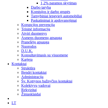
1,2% paramos skyrimas
Darbo taryba
Komisijos ir darbo grupės
Tarnybiniai lengvieji automobiliai
Paskatinimai ir apdovanojimai
Korupcijos prevencija
Teisinė informacija
Atviri duomenys
Asmens duomenų apsauga
Pranešėjų apsauga
Nuorodos
D.U.K.
Konsultavimasis su visuomene
Karjera
Kontaktai
Struktūra
Bendri kontaktai
Administracija
Šv. Kotrynos bažnyčios kontaktai
Kolektyvų vadovai
Rekvizitai
Žiniasklaidai
LT