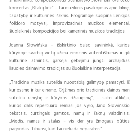
smuikininko, kompozitoriaus Stanisławo Słowiński kvarteto
koncertas „Ištakų link“ – tai muzikinis pasakojimas apie kilmę,
tapatybę ir kultūrines šaknis. Programoje susipina Lenkijos
folkloro motyvai, improvizacinės muzikos elementai,
šiuolaikinės kompozicijos bei kamerinės muzikos tradicijos.
Joanna Słowińska – išskirtinio balso savininkė, kurios
kūryboje svarbią vietą užima emocinis autentiškumas ir gili
kultūrinė atmintis, garsėja gebėjimu jungti archajiškas
liaudies dainavimo tradicijas su šiuolaikine interpretacija.
„Tradicinė muzika suteikia nuostabią galimybę pamatyti, iš
kur esame ir kur einame. Grįžimas prie tradicinės dainos man
suteikia ramybę ir kūrybos džiaugsmą“, – sako atlikėja,
kurios dalis repertuaro remiasi jos vyro, Jano Słowińskio
tekstais, turtingais gamtos, namų ir šaknų vaizdiniais:
„Medis, namas ir stalas – vis dar yra žmogaus būties
pagrindas. Tikiuosi, kad tai niekada nepasikeis“.