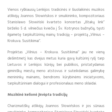
Vienos ryškiausių Lenkijos tradicinės ir šiuolaikinės muzikos
atlikėjų Joannos Słowińskos ir smuikininko, kompozitoriaus
Stanisławo Słowiński kvarteto koncertas „Ištakų link“
birželio 5 d. vilniečius kviečia į Šv. Kotrynos bažnyčią, tęsti
ilgametę tarpkultūrinių mainų tradiciją – projektą „Vilnius –
Krokuva. Susitikimai“.
Projektas „Vilnius – Krokuva. Susitikimai“ jau ne vieną
dešimtmetį kas dvejus metus kuria gyvą kultūrinį ryšį tarp
Lietuvos ir Lenkijos kūrėjų bei publikos, pristatydamas
giminiškų miestų meno atstovus ir suteikdamas galimybę
menininkų mainams, bendroms kūrybinėms iniciatyvoms,
tarpkultūriniam dialogui ir profesionalaus meno sklaidai.
Muzikinė kelionė įkvėpta tradicijų
Charizmatiškų atlikėjų Joannos Słowińskos ir jos sūnaus