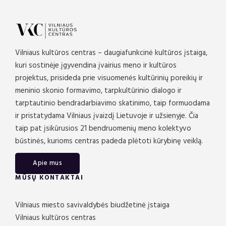
Vilniaus kultūros centras – daugiafunkcinė kultūros įstaiga,
kuri sostinėje įgyvendina įvairius meno ir kultūros
projektus, prisideda prie visuomenės kultūrinių poreikių ir
meninio skonio formavimo, tarpkultūrinio dialogo ir
tarptautinio bendradarbiavimo skatinimo, taip formuodama
ir pristatydama Vilniaus įvaizdį Lietuvoje ir užsienyje. Čia
taip pat įsikūrusios 21 bendruomenių meno kolektyvo
būstinės, kurioms centras padeda plėtoti kūrybinę veiklą.
Apie mus
MŪSŲ KONTAKTAI
Vilniaus miesto savivaldybės biudžetinė įstaiga
Vilniaus kultūros centras