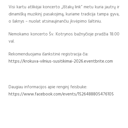
Visi kartu atlikėjai koncerto „Ištakų link“ metu kuria jautrų ir
dinamišką muzikinį pasakojimą, kuriame tradicija tampa gyva,
o šaknys – nuolat atsinaujinančiu įkvėpimo šaltiniu.
Nemokamo koncerto Šv. Kotrynos bažnyčioje pradžia 18.00
val.
Rekomenduojama išankstinė registracija čia:
https://krokuva-vilnius-susitikimai-2026.eventbrite.com
Daugiau informacijos apie renginį feisbuke:
https://www.facebook.com/events/1526488805476105