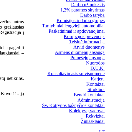
Darbo užmokestis
1,2% paramos skyrimas
Darbo taryba
Komisijos ir darbo grupės
večius antrus
Tarnybiniai lengvieji automobiliai
o gražiausias
Paskatinimai ir apdovanojimai
egistracija į
Korupcijos prevencija
Teisinė informacija
Atviri duomenys
cija pagerbti
Asmens duomenų apsauga
daugiausiai –
Pranešėjų apsauga
Nuorodos
D.U.K.
Konsultavimasis su visuomene
tų netikrins,
Karjera
Kontaktai
Struktūra
s. Kovo 11-ąją
Bendri kontaktai
Administracija
Šv. Kotrynos bažnyčios kontaktai
Kolektyvų vadovai
Rekvizitai
Žiniasklaidai
LT