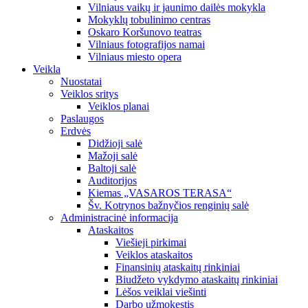
Vilniaus vaikų ir jaunimo dailės mokykla
Mokyklų tobulinimo centras
Oskaro Koršunovo teatras
Vilniaus fotografijos namai
Vilniaus miesto opera
Veikla
Nuostatai
Veiklos sritys
Veiklos planai
Paslaugos
Erdvės
Didžioji salė
Mažoji salė
Baltoji salė
Auditorijos
Kiemas „VASAROS TERASA“
Šv. Kotrynos bažnyčios renginių salė
Administracinė informacija
Ataskaitos
Viešieji pirkimai
Veiklos ataskaitos
Finansinių ataskaitų rinkiniai
Biudžeto vykdymo ataskaitų rinkiniai
Lėšos veiklai viešinti
Darbo užmokestis