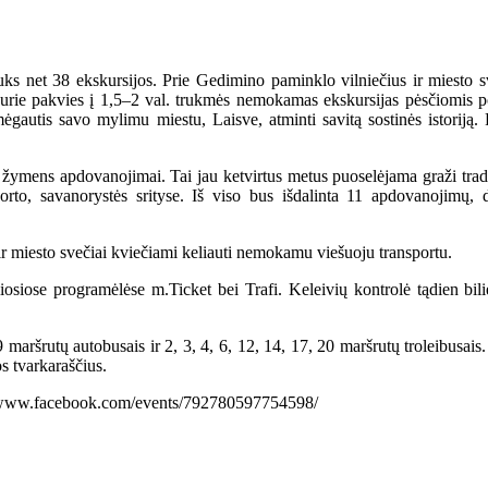
lauks net 38 ekskursijos. Prie Gedimino paminklo vilniečius ir miesto s
, kurie pakvies į 1,5–2 val. trukmės nemokamas ekskursijas pėsčiomis p
ėgautis savo mylimu miestu, Laisve, atminti savitą sostinės istoriją. R
 žymens apdovanojimai. Tai jau ketvirtus metus puoselėjama graži tradi
porto, savanorystės srityse. Iš viso bus išdalinta 11 apdovanojimų, 
 ir miesto svečiai kviečiami keliauti nemokamu viešuoju transportu.
iosiose programėlėse m.Ticket bei Trafi. Keleivių kontrolė tądien bilie
 maršrutų autobusais ir 2, 3, 4, 6, 12, 14, 17, 20 maršrutų troleibusai
s tvarkaraščius.
s://www.facebook.com/events/792780597754598/