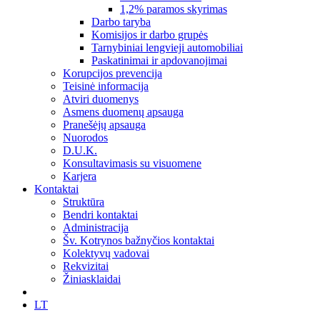
1,2% paramos skyrimas
Darbo taryba
Komisijos ir darbo grupės
Tarnybiniai lengvieji automobiliai
Paskatinimai ir apdovanojimai
Korupcijos prevencija
Teisinė informacija
Atviri duomenys
Asmens duomenų apsauga
Pranešėjų apsauga
Nuorodos
D.U.K.
Konsultavimasis su visuomene
Karjera
Kontaktai
Struktūra
Bendri kontaktai
Administracija
Šv. Kotrynos bažnyčios kontaktai
Kolektyvų vadovai
Rekvizitai
Žiniasklaidai
LT