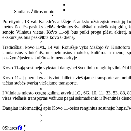
Sauliaus Žiūros nuotr.
Po eitynių, 13 val. Katedros aikštėje iš anksto užsiregistravusiųjų 
metus iš eilės pasitiks kelios dešimtys šventiškai nusiteikusių gidų
senojo Vilniaus vietas. Kovo 11-oji bus puiki proga plėsti akiratį, m
ekskursijas bus paskelbta kovo 6 dieną.
Tradiciškai, kovo 11 d., 14 val. Rotušėje vyks Mažojo šv. Kristoforo
jauniausius vilniečius, nusipelniusius mokslo, kultūros ir meno, s
pasižymėjusiems kultūros ir meno srityje.
Kovo 11-ąją sostinėje vykstant daugybei šventinių renginių vilniečiai
Kovo 11-ąją nereikės aktyvinti bilietų viešajame transporte ar mobil
tačiau stebės tvarką viešajame transporte.
Į Vilniaus miesto centrą galima atvykti 1G, 6G, 10, 11, 33, 53, 88, 89
visas viešasis transportas važiuos pagal sekmadienio ir šventinės dieno
Daugiau informacijos apie Kovo 11-osios renginius sostinėje: http
0
Shares