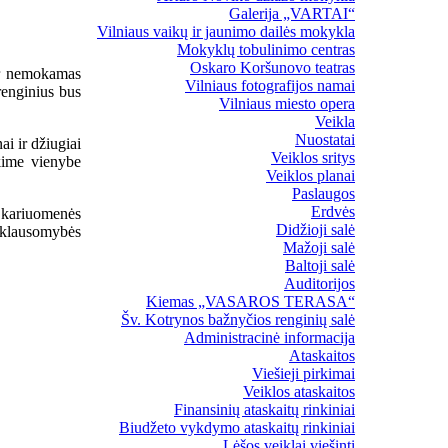
Galerija „VARTAI“
Vilniaus vaikų ir jaunimo dailės mokykla
Mokyklų tobulinimo centras
Oskaro Koršunovo teatras
 ir nemokamas
Vilniaus fotografijos namai
renginius bus
Vilniaus miesto opera
Veikla
Nuostatai
i ir džiugiai
Veiklos sritys
nkime vienybe
Veiklos planai
Paslaugos
Erdvės
s kariuomenės
Didžioji salė
riklausomybės
Mažoji salė
Baltoji salė
Auditorijos
Kiemas „VASAROS TERASA“
Šv. Kotrynos bažnyčios renginių salė
Administracinė informacija
Ataskaitos
Viešieji pirkimai
Veiklos ataskaitos
Finansinių ataskaitų rinkiniai
Biudžeto vykdymo ataskaitų rinkiniai
Lėšos veiklai viešinti