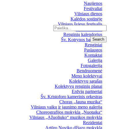
Naujienos
Festivaliai
Vilniaus dienos
Kalėdos sostinėje
Vilniaus šviesų festivalis
Upės festivalis
Renginių kalendorius
Šv. Kotrynos bažnyčia
Renginiai
Paslaugos
Kontaktai
Galerija
Fotogalerija
Bendruomenė
Meno kolektyvai
Kolektyvų sąrašas
Kolektyvų renginių planai
Erdvių partneriai
Šv. Kristoforo kamerinis orkestras
Choras „Jauna muzika“
Vilniaus vaikų ir jaunimo meno galerija
Choreografijos mokykla „Nuotaika“
Vilniaus „Ąžuoliuko“ muzikos mokykla
Rezidentai
Artūro Noviko džiazo mokykla