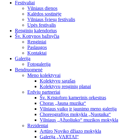
Festivaliai
Vilniaus dienos
Kalėdos sostinėje
Vilniaus šviesų festivalis
Upės festivalis
Renginių kalendorius
Šv. Kotrynos bažnyčia
Renginiai
Paslaugos
Kontaktai
Galerija
Fotogalerija
Bendruomenė
Meno kolektyvai
Kolektyvų sąrašas
Kolektyvų renginių planai
Erdvių partneriai
Šv. Kristoforo kamerinis orkestras
Choras „Jauna muzika“
Vilniaus vaikų ir jaunimo meno galerija
Choreografijos mokykla „Nuotaika“
Vilniaus „Ąžuoliuko“ muzikos mokykla
Rezidentai
Artūro Noviko džiazo mokykla
Galerija „VARTAI“