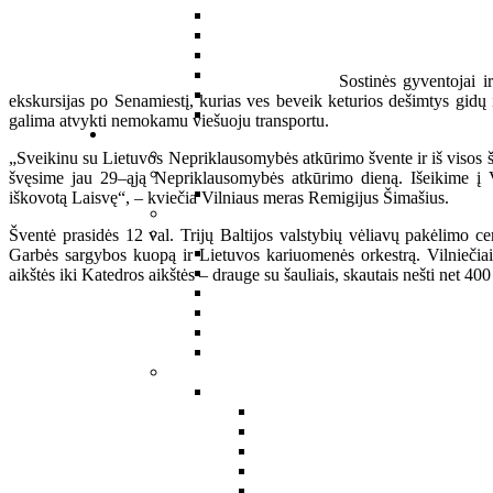
Sostinės gyventojai 
ekskursijas po Senamiestį, kurias ves beveik keturios dešimtys gidų 
galima atvykti nemokamu viešuoju transportu.
„Sveikinu su Lietuvos Nepriklausomybės atkūrimo švente ir iš visos ši
švęsime jau 29–ąją Nepriklausomybės atkūrimo dieną. Išeikime į V
iškovotą Laisvę“, – kviečia Vilniaus meras Remigijus Šimašius.
Šventė prasidės 12 val. Trijų Baltijos valstybių vėliavų pakėlimo 
Garbės sargybos kuopą ir Lietuvos kariuomenės orkestrą. Vilniečia
aikštės iki Katedros aikštės – drauge su šauliais, skautais nešti net 400