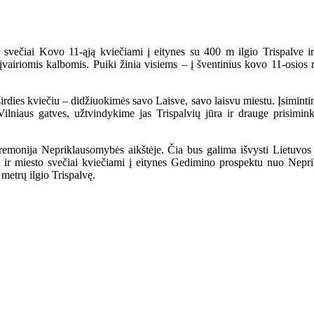
ir svečiai Kovo 11-ąją kviečiami į eitynes su 400 m ilgio Trispalve
įvairiomis kalbomis. Puiki žinia visiems – į šventinius kovo 11-osios 
rdies kviečiu – didžiuokimės savo Laisve, savo laisvu miestu. Įsimintina
ilniaus gatves, užtvindykime jas Trispalvių jūra ir drauge prisimi
ceremonija Nepriklausomybės aikštėje. Čia bus galima išvysti Lietuvo
i ir miesto svečiai kviečiami į eitynes Gedimino prospektu nuo Nep
 metrų ilgio Trispalvę.