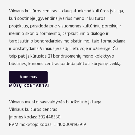
Vilniaus kultūros centras – daugiafunkcinė kultūros įstaiga,
kuri sostinėje įgyvendina įvairius meno ir kultūros
projektus, prisideda prie visuomenės kultūrinių poreikių ir
meninio skonio formavimo, tarpkultūrinio dialogo ir
tarptautinio bendradarbiavimo skatinimo, taip formuodama
ir pristatydama Vilniaus įvaizdį Lietuvoje ir užsienyje. Čia
taip pat įsikūrusios 21 bendruomenių meno kolektyvo
būstinės, kurioms centras padeda plėtoti kūrybinę veiklą.
Apie mus
MŪSŲ KONTAKTAI
Vilniaus miesto savivaldybės biudžetinė įstaiga
Vilniaus kultūros centras
Įmonės kodas: 302448350
PVM mokėtojo kodas: LT100009192919