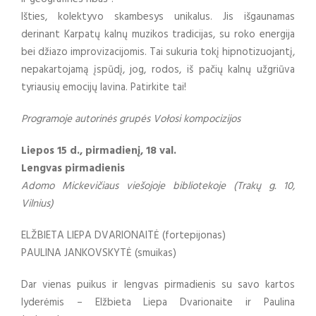
Išties, kolektyvo skambesys unikalus. Jis išgaunamas
derinant Karpatų kalnų muzikos tradicijas, su roko energija
bei džiazo improvizacijomis. Tai sukuria tokį hipnotizuojantį,
nepakartojamą įspūdį, jog, rodos, iš pačių kalnų užgriūva
tyriausių emocijų lavina. Patirkite tai!
Programoje autorinės grupės Vołosi kompocizijos
Liepos 15 d., pirmadienį, 18 val.
Lengvas pirmadienis
Adomo Mickevičiaus viešojoje bibliotekoje (Trakų g. 10,
Vilnius)
ELŽBIETA LIEPA DVARIONAITĖ (fortepijonas)
PAULINA JANKOVSKYTĖ (smuikas)
Dar vienas puikus ir lengvas pirmadienis su savo kartos
lyderėmis – Elžbieta Liepa Dvarionaite ir Paulina