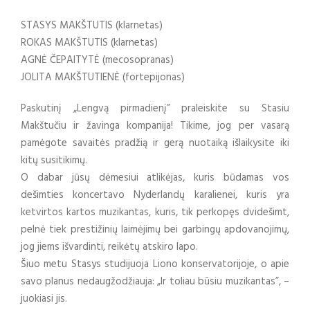
STASYS MAKŠTUTIS (klarnetas)
ROKAS MAKŠTUTIS (klarnetas)
AGNĖ ČEPAITYTĖ (mecosopranas)
JOLITA MAKŠTUTIENĖ (fortepijonas)
Paskutinį „Lengvą pirmadienį” praleiskite su Stasiu
Makštučiu ir žavinga kompanija! Tikime, jog per vasarą
pamėgote savaitės pradžią ir gerą nuotaiką išlaikysite iki
kitų susitikimų.
O dabar jūsų dėmesiui atlikėjas, kuris būdamas vos
dešimties koncertavo Nyderlandų karalienei, kuris yra
ketvirtos kartos muzikantas, kuris, tik perkopęs dvidešimt,
pelnė tiek prestižinių laimėjimų bei garbingų apdovanojimų,
jog jiems išvardinti, reikėtų atskiro lapo.
Šiuo metu Stasys studijuoja Liono konservatorijoje, o apie
savo planus nedaugžodžiauja: „Ir toliau būsiu muzikantas”, –
juokiasi jis.