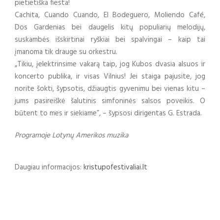
pietietiška fiesta!
Cachita, Cuando Cuando, El Bodeguero, Moliendo Café,
Dos Gardenias bei daugelis kitų populiarių melodijų,
suskambės išskirtinai ryškiai bei spalvingai – kaip tai
įmanoma tik drauge su orkestru.
„Tikiu, įelektrinsime vakarą taip, jog Kubos dvasia alsuos ir
koncerto publika, ir visas Vilnius! Jei staiga pajusite, jog
norite šokti, šypsotis, džiaugtis gyvenimu bei vienas kitu –
jums pasireiškė šalutinis simfoninės salsos poveikis. O
būtent to mes ir siekiame”, – šypsosi dirigentas G. Estrada.
Programoje Lotynų Amerikos muzika
Daugiau informacijos:
kristupofestivaliai.lt