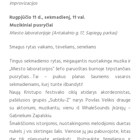
improvizacijos
Rugpjūčio 11 d., sekmadienį, 11 val.
Muzikiniai pusryčiai
Miesto laboratorijoje (Antakalnio g. 17, Sapiegų parkas)
Smagus rytas vaikams, tėveliams, seneliams
Tingus sekmadienio rytas, mėgaujantis nuotaikinga muzika ir
„Miesto laboratorijos” šefo paruoštais burnoje tirpstančiais
pusryčiais…Tai – puikus planas šauniems vasaros
sekmadieniams, kurį turite išbandyti!
Naują Kristupo festivalio ciklą atidarys akordeonistas,
pašėlusios grupės „Subtilu-Z” narys Povilas Velikis drauge
su aktoriumi, muzikantu, vienu iš WhaleSounds įkūrėjų –
Gabrieliumi Zapalskiu.
Šmaikščiomis istorijomis, nuotaikingomis melodijomis duetas
nukels į vis skirtingas šalis. Vienose jų jau pabuvojote, kitas
dar tik planuojate aplankyti… Išsitraukite žemėlapius ir