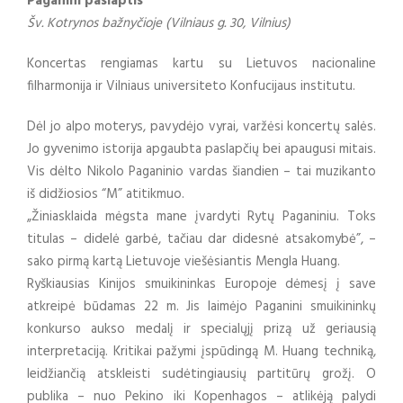
Paganini paslaptis
Šv. Kotrynos bažnyčioje (Vilniaus g. 30, Vilnius)
Koncertas rengiamas kartu su Lietuvos nacionaline
filharmonija ir Vilniaus universiteto Konfucijaus institutu.
Dėl jo alpo moterys, pavydėjo vyrai, varžėsi koncertų salės.
Jo gyvenimo istorija apgaubta paslapčių bei apaugusi mitais.
Vis dėlto Nikolo Paganinio vardas šiandien – tai muzikanto
iš didžiosios “M” atitikmuo.
„Žiniasklaida mėgsta mane įvardyti Rytų Paganiniu. Toks
titulas – didelė garbė, tačiau dar didesnė atsakomybė”, –
sako pirmą kartą Lietuvoje viešėsiantis Mengla Huang.
Ryškiausias Kinijos smuikininkas Europoje dėmesį į save
atkreipė būdamas 22 m. Jis laimėjo Paganini smuikininkų
konkurso aukso medalį ir specialųjį prizą už geriausią
interpretaciją. Kritikai pažymi įspūdingą M. Huang techniką,
leidžiančią atskleisti sudėtingiausių partitūrų grožį. O
publika – nuo Pekino iki Kopenhagos – atlikėją palydi