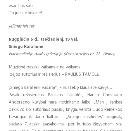
esančius šalia.
To jums ir linkime!
Įėjimas laisvas
Rugpjūčio 6 d., trečiadienį, 19 val.
Sniego Karalienė
Nacionalinėje dailės galerijoje (Konstitucijos pr. 22, Vilnius)
Muzikinė pasaka vaikams ir ne vaikams
Idėjos autorius ir režisierius – PAULIUS TAMOLĖ
„Sniego karalienė vasarą?”, – nustebę klausiate savęs…
Pasak režisieriaus Pauliaus Tamolės, Hanso Christiano
Anderseno kūrybai nėra netinkamo laiko: „Man į rankas
pakliuvo šio autoriaus pasakų knyga, versta Liudo Remeikos
tiesiogiai iš danų kalbos. „Sniego karalienės” originalą
sudaro 7 atskiri pasakojimai, per kuriuos išgyvenami visi