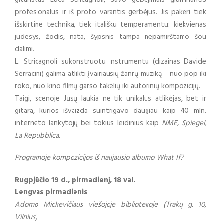
gitaristas Luca Stricagnoli, savo gebėjimais gluminantis
profesionalus ir iš proto varantis gerbėjus. Jis pakeri tiek
išskirtine technika, tiek itališku temperamentu: kiekvienas
judesys, žodis, nata, šypsnis tampa nepamirštamo šou
dalimi.
L. Stricagnoli sukonstruotu instrumentu (dizainas Davide
Serracini) galima atlikti įvairiausių žanrų muziką – nuo pop iki
roko, nuo kino filmų garso takelių iki autorinių kompozicijų.
Taigi, scenoje Jūsų laukia ne tik unikalus atlikėjas, bet ir
gitara, kurios išvaizda suintrigavo daugiau kaip 40 mln.
interneto lankytojų bei tokius leidinius kaip
NME, Spiegel,
La Repubblica.
Programoje kompozicijos iš naujausio albumo What If?
Rugpjūčio 19 d., pirmadienį, 18 val.
Lengvas pirmadienis
Adomo Mickevičiaus viešojoje bibliotekoje (Trakų g. 10,
Vilnius)