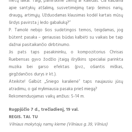
metų laikai. Taigi, pamirškime žiemą ar Kalėdas. Čia kalbama
apie santykių atšalimą, susvetimėjimą tarp šeimos narių,
draugų, artimųjų. Užduodamas klausimas kodėl kartais mūsų
širdys pavirsta į ledo gabaliuką?”
P. Tamolė nebijo šios sudėtingos temos, teigdamas, jog
būtent pasaka – geriausias būdas kalbėti su vaikais be taip
dažnai pasitaikančio dirbtinumo.
Jis pats taps pasakininku, o kompozitorius Chrisas
Ruebensas gyvo žodžio įtaigą išryškins specialiai parinkta
muzika bei garso efektais (pvz., ošiantis miškas,
girgždančios durys ir kt.).
Ateikite! Galbūt „Sniego karalienė” taps naujausiu jūsų
atradimu, o gal mylimiausia pasaka prieš miegą?
Rekomenduojamas vaikų amžius: 5-14 m.
Rugpjūčio 7 d., trečiadienį, 19 val.
REGIS. TAI. TU
Vilniaus mokytojų namų kieme (Vilniaus g. 39, Vilnius)