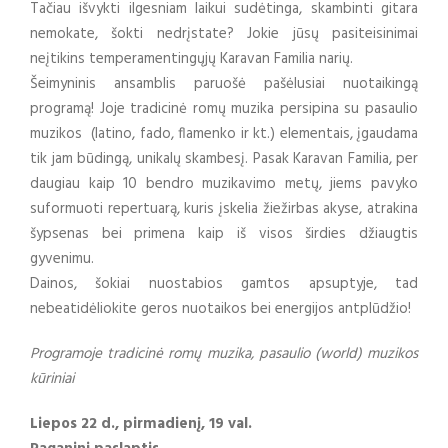
Tačiau išvykti ilgesniam laikui sudėtinga, skambinti gitara
nemokate, šokti nedrįstate? Jokie jūsų pasiteisinimai
neįtikins temperamentingųjų Karavan Familia narių.
Šeimyninis ansamblis paruošė pašėlusiai nuotaikingą
programą! Joje tradicinė romų muzika persipina su pasaulio
muzikos (latino, fado, flamenko ir kt.) elementais, įgaudama
tik jam būdingą, unikalų skambesį. Pasak Karavan Familia, per
daugiau kaip 10 bendro muzikavimo metų, jiems pavyko
suformuoti repertuarą, kuris įskelia žiežirbas akyse, atrakina
šypsenas bei primena kaip iš visos širdies džiaugtis
gyvenimu.
Dainos, šokiai nuostabios gamtos apsuptyje, tad
nebeatidėliokite geros nuotaikos bei energijos antplūdžio!
Programoje tradicinė romų muzika, pasaulio (world) muzikos
kūriniai
Liepos 22 d., pirmadienį, 19 val.