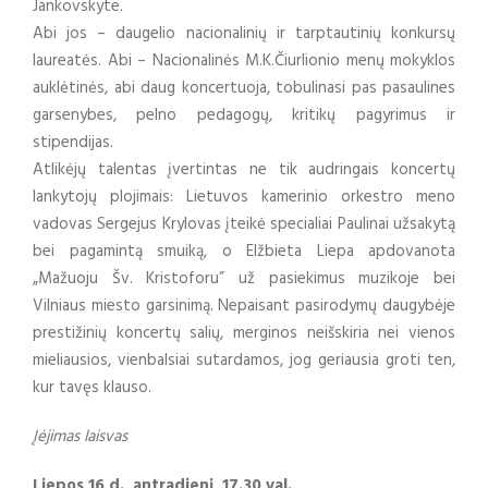
Jankovskyte.
Abi jos – daugelio nacionalinių ir tarptautinių konkursų
laureatės. Abi – Nacionalinės M.K.Čiurlionio menų mokyklos
auklėtinės, abi daug koncertuoja, tobulinasi pas pasaulines
garsenybes, pelno pedagogų, kritikų pagyrimus ir
stipendijas.
Atlikėjų talentas įvertintas ne tik audringais koncertų
lankytojų plojimais: Lietuvos kamerinio orkestro meno
vadovas Sergejus Krylovas įteikė specialiai Paulinai užsakytą
bei pagamintą smuiką, o Elžbieta Liepa apdovanota
„Mažuoju Šv. Kristoforu” už pasiekimus muzikoje bei
Vilniaus miesto garsinimą. Nepaisant pasirodymų daugybėje
prestižinių koncertų salių, merginos neišskiria nei vienos
mieliausios, vienbalsiai sutardamos, jog geriausia groti ten,
kur tavęs klauso.
Įėjimas laisvas
Liepos 16 d., antradienį, 17.30 val.