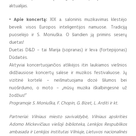
aktualijas.
• Apie koncertą:
XIX a. saloninis muzikavimas klestėjo
beveik visos Europos inteligentijos namuose. Tradiciją
puoselėjo ir S. Moniuška. O šiandien ją primins seserų
duetas!
Duetas D&D – tai Marija (sopranas) ir Ieva (fortepijonas)
Dūdaitės.
Aktyviai koncertuojančios atlikėjos itin laukiamos viešnios
didžiausiose koncertų salėse ir muzikos festivaliuose. Jų
vizitinė kortelė – neišmatuojama dozė šilumos bei
nuoširdumo, o moto – „mūsų muzika iškalbingesnė už
žodžius!”
Programoje S. Moniuška, F. Chopin, G. Bizet, L. Arditi ir kt.
Partneriai: Vilniaus miesto savivaldybė, Vilniaus apskrities
Adomo Mickevičiaus viešoji biblioteka, Lenkijos Respublikos
ambasada ir Lenkijos institutas Vilniuje, Lietuvos nacionalinės