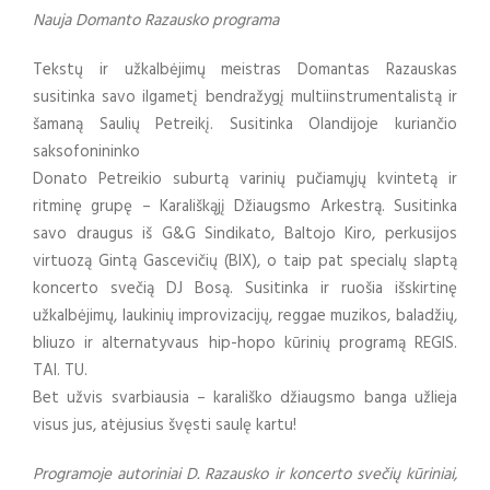
Nauja Domanto Razausko programa
Tekstų ir užkalbėjimų meistras Domantas Razauskas
susitinka savo ilgametį bendražygį multiinstrumentalistą ir
šamaną Saulių Petreikį. Susitinka Olandijoje kuriančio
saksofonininko
Donato Petreikio suburtą varinių pučiamųjų kvintetą ir
ritminę grupę – Karališkąjį Džiaugsmo Arkestrą. Susitinka
savo draugus iš G&G Sindikato, Baltojo Kiro, perkusijos
virtuozą Gintą Gascevičių (BIX), o taip pat specialų slaptą
koncerto svečią DJ Bosą. Susitinka ir ruošia išskirtinę
užkalbėjimų, laukinių improvizacijų, reggae muzikos, baladžių,
bliuzo ir alternatyvaus hip-hopo kūrinių programą REGIS.
TAI. TU.
Bet užvis svarbiausia – karališko džiaugsmo banga užlieja
visus jus, atėjusius švęsti saulę kartu!
Programoje autoriniai D. Razausko ir koncerto svečių kūriniai,