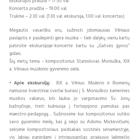
Ekskursijos pradžia – 17:30 val.
Koncerto pradžia – 19:00 val.
Trukmė – 2:30 val. (1:30 val. ekskursija, 1:00 val. koncertas)
Mėgautis vasarišku oru, sužinoti įdomiausias Vilniaus
paslaptis ir pasilepinti gera muzika – tiek dalykų vienu kartu
patirsite ekskursijoje-koncerte kartu su „Gatvės gyvos”
gidais.
Šių metų tema – kompozitorius Stanislovas Moniuška, XIX
a. Vilniaus muzikinio gyvenimo siela.
• Apie ekskursiją:
XIX a. Vilnius. Miulerio ir Riomerių
namuose kviestiniai svečiai buriasi į S. Moniuškos kamerinės
muzikos vakarus, kiti laukia jo vargonavimo Šv. Jonų
bažnyčioje, treti kulniuoja į fortepijono pamokas pas
maestro-pedagogą… Sužinosime kur kompozitorius sutiko
savo gyvenimo meilę, kas jį siejo su Adomu Mickevičiumi,
seksime kompozitoriaus pėdsakais sostinės senamiestyje,
vis labiau panirdami į intriguojančias praėjusio laikmečio