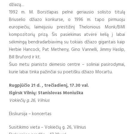
džiazą…
1992 m. M. Borstlapas pelnė geriausio solisto titulą
Briuselio džiazo konkurse, o 1996 m. tapo pirmuoju
europiečiu, laimėjusiu prestižinį Thelonious Monk/BMI
kompozitorių prizą. Šis pasiekimas atvėrė kelią į labai
sėkmingą bendradarbiavimą su tokiais džiazo gigantais kaip
Herbie Hancock, Pat Metheny, Gino Vannelli, Jimmy Haslip,
Bill Bruford ir kt.
Šiuo metu pianisto dėmesio centre – soliniai pasirodymai,
kurie labai tinka pažinčiai su poetišku džiazo Mocartu.
Rugpjūčio 21 d. , trečiadienį, 17.30 val.
Išgirsk Vilnių: Stanislovas Moniuška
Vokiečių g. 26, Vilnius
Ekskursija – koncertas
Susitikimo vieta – Vokiečių g. 26, Vilnius