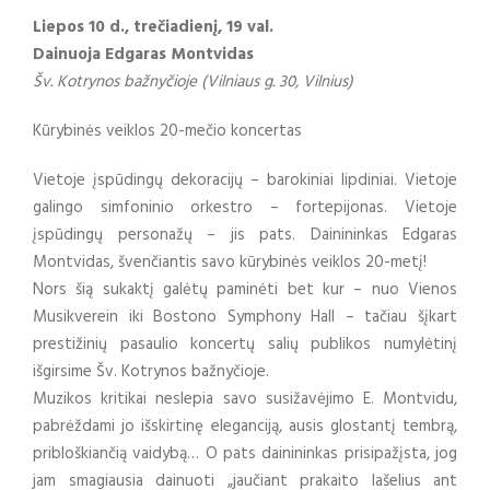
Liepos 10 d., trečiadienį, 19 val.
Dainuoja Edgaras Montvidas
Šv. Kotrynos bažnyčioje (Vilniaus g. 30, Vilnius)
Kūrybinės veiklos 20-mečio koncertas
Vietoje įspūdingų dekoracijų – barokiniai lipdiniai. Vietoje
galingo simfoninio orkestro – fortepijonas. Vietoje
įspūdingų personažų – jis pats. Dainininkas Edgaras
Montvidas, švenčiantis savo kūrybinės veiklos 20-metį!
Nors šią sukaktį galėtų paminėti bet kur – nuo Vienos
Musikverein iki Bostono Symphony Hall – tačiau šįkart
prestižinių pasaulio koncertų salių publikos numylėtinį
išgirsime Šv. Kotrynos bažnyčioje.
Muzikos kritikai neslepia savo susižavėjimo E. Montvidu,
pabrėždami jo išskirtinę eleganciją, ausis glostantį tembrą,
pribloškiančią vaidybą… O pats dainininkas prisipažįsta, jog
jam smagiausia dainuoti „jaučiant prakaito lašelius ant