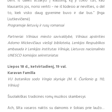
bent iš dalies atsakyti į klausimą, ką ji tokio turi, kad
klausantis jos, norisi verkti – ne iš liūdesio ar nevilties, o dėl
to, kiek visko daug gyvenime buvo ir dar bus.” (Inga
Liutkevičienė)
Programoje lietuvių ir rusų romansai
Partneriai: Vilniaus miesto savivaldybė, Vilniaus apskrities
Adomo Mickevičiaus viešoji biblioteka, Lenkijos Respublikos
ambasada ir Lenkijos institutas Vilniuje, Lietuvos nacionalinės
UNESCO komisijos sekretoriatas
Liepos 18 d., ketvirtadienį, 19 val.
Karavan Familia
VU botanikos sodo Vingio skyriuje (M. K. Čiurlionio g. 110,
Vilnius)
Šiuolaikiškas tradicinės romų muzikos skambesys
Ach, šilta vasaros naktis su dainomis ir šokiais prie laužo…