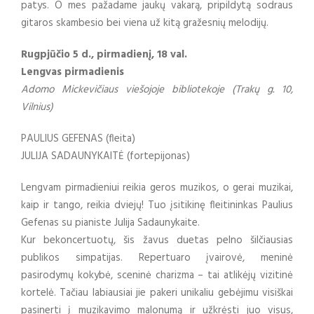
patys. O mes pažadame jaukų vakarą, pripildytą sodraus
gitaros skambesio bei viena už kitą gražesnių melodijų.
Rugpjūčio 5 d., pirmadienį, 18 val.
Lengvas pirmadienis
Adomo Mickevičiaus viešojoje bibliotekoje (Trakų g. 10,
Vilnius)
PAULIUS GEFENAS (fleita)
JULIJA SADAUNYKAITĖ (fortepijonas)
Lengvam pirmadieniui reikia geros muzikos, o gerai muzikai,
kaip ir tango, reikia dviejų! Tuo įsitikinę fleitininkas Paulius
Gefenas su pianiste Julija Sadaunykaite.
Kur bekoncertuotų, šis žavus duetas pelno šilčiausias
publikos simpatijas. Repertuaro įvairovė, meninė
pasirodymų kokybė, sceninė charizma – tai atlikėjų vizitinė
kortelė. Tačiau labiausiai jie pakeri unikaliu gebėjimu visiškai
pasinerti į muzikavimo malonumą ir užkrėsti juo visus,