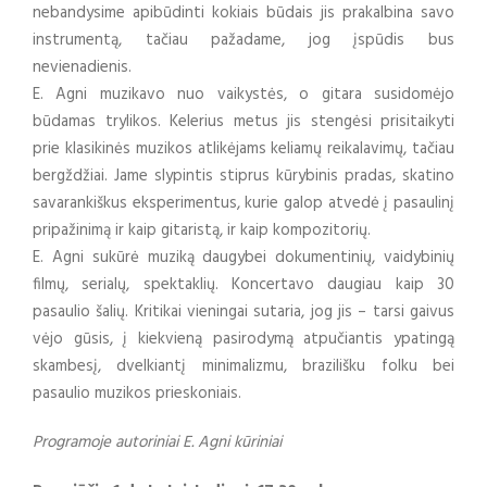
nebandysime apibūdinti kokiais būdais jis prakalbina savo
instrumentą, tačiau pažadame, jog įspūdis bus
nevienadienis.
E. Agni muzikavo nuo vaikystės, o gitara susidomėjo
būdamas trylikos. Kelerius metus jis stengėsi prisitaikyti
prie klasikinės muzikos atlikėjams keliamų reikalavimų, tačiau
bergždžiai. Jame slypintis stiprus kūrybinis pradas, skatino
savarankiškus eksperimentus, kurie galop atvedė į pasaulinį
pripažinimą ir kaip gitaristą, ir kaip kompozitorių.
E. Agni sukūrė muziką daugybei dokumentinių, vaidybinių
filmų, serialų, spektaklių. Koncertavo daugiau kaip 30
pasaulio šalių. Kritikai vieningai sutaria, jog jis – tarsi gaivus
vėjo gūsis, į kiekvieną pasirodymą atpučiantis ypatingą
skambesį, dvelkiantį minimalizmu, brazilišku folku bei
pasaulio muzikos prieskoniais.
Programoje autoriniai E. Agni kūriniai