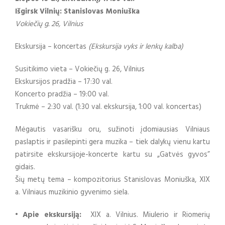
Išgirsk Vilnių: Stanislovas Moniuška
Vokiečių g. 26, Vilnius
Ekskursija – koncertas
(Ekskursija vyks ir lenkų kalba)
Susitikimo vieta – Vokiečių g. 26, Vilnius
Ekskursijos pradžia – 17:30 val.
Koncerto pradžia – 19:00 val.
Trukmė – 2:30 val. (1:30 val. ekskursija, 1:00 val. koncertas)
Mėgautis vasarišku oru, sužinoti įdomiausias Vilniaus
paslaptis ir pasilepinti gera muzika – tiek dalykų vienu kartu
patirsite ekskursijoje-koncerte kartu su „Gatvės gyvos”
gidais.
Šių metų tema – kompozitorius Stanislovas Moniuška, XIX
a. Vilniaus muzikinio gyvenimo siela.
• Apie ekskursiją:
XIX a. Vilnius. Miulerio ir Riomerių