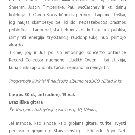
redisCOVERed – tai originaliai interpretuojamų Drake, Ed
Sheeran, Justin Timberlake, Paul McCartney ir kt. dainų
kolekcija. J. Owen šiuos kūrinius perdirba taip meistriškai,
jog naujas skambesys bei iki šiol nepastebėtos prasmės
pribloškia… Tai pripažįsta tiek muzikos kritikai, tiek publika,
įsimylinti energija trykštančią raudonplaukę nuo pirmojo
akordo.
Tikime, jog ir Jūs po šio emocingo koncerto pritarsite
Record Collector nuomonei: „Judith Owen – tai atlikėja,
kurią sunku apibūdinti, tačiau neįmanoma nemylėti”.
Programoje kūriniai iš naujausio albumo redisCOVERed ir kt.
Liepos 30 d., antradienį, 19 val.
Braziliška gitara
Šv. Kotrynos bažnyčioje (Vilniaus g. 30, Vilnius)
Jei manote, kad žinote kaip grojama gitara, turite išvysti
perkusinio grojimo pirštais meistrą – Eduardo Agni. Net