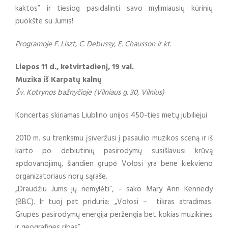
kaktos” ir tiesiog pasidalinti savo mylimiausių kūrinių
puokšte su Jumis!
Programoje F. Liszt, C. Debussy, E. Chausson ir kt.
Liepos 11 d., ketvirtadienį, 19 val.
Muzika iš Karpatų kalnų
Šv. Kotrynos bažnyčioje (Vilniaus g. 30, Vilnius)
Koncertas skiriamas Liublino unijos 450-ties metų jubiliejui
2010 m. su trenksmu įsiveržusi į pasaulio muzikos sceną ir iš
karto po debiutinių pasirodymų susišlavusi krūvą
apdovanojimų, šiandien grupė Vołosi yra bene kiekvieno
organizatoriaus norų sąraše.
„Draudžiu Jums jų nemylėti”, – sako Mary Ann Kennedy
(BBC). Ir tuoj pat priduria: „Vołosi – tikras atradimas.
Grupės pasirodymų energija peržengia bet kokias muzikines
ir geografines ribas”.