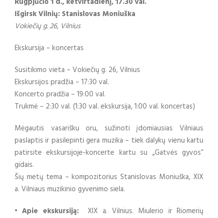
Rugpjūčio 1 d., ketvirtadienį, 17.30 val.
Išgirsk Vilnių: Stanislovas Moniuška
Vokiečių g. 26, Vilnius
Ekskursija – koncertas
Susitikimo vieta – Vokiečių g. 26, Vilnius
Ekskursijos pradžia – 17:30 val.
Koncerto pradžia – 19:00 val.
Trukmė – 2:30 val. (1:30 val. ekskursija, 1:00 val. koncertas)
Mėgautis vasarišku oru, sužinoti įdomiausias Vilniaus
paslaptis ir pasilepinti gera muzika – tiek dalykų vienu kartu
patirsite ekskursijoje-koncerte kartu su „Gatvės gyvos”
gidais.
Šių metų tema – kompozitorius Stanislovas Moniuška, XIX
a. Vilniaus muzikinio gyvenimo siela.
• Apie ekskursiją:
XIX a. Vilnius. Miulerio ir Riomerių