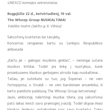
UNESCO komisijos sekretoriatas.
Rugpjūčio 22 d., ketvirtadienį, 19 val.
The Whoop Group NUSIKALTIMAI
Vaidilos teatre (Jakšto g. 9, Vilnius)
Saksofonų kvartetas be taisyklių
Koncertas rengiamas kartu su Lenkijos Respublikos
ambasada
„Kartu jie – galingas muzikinis ginklas”, – vieningai sutaria
muzikos kritikai. Todėl yra linkę į nuotykius, kurie
prisiekusiems klasikos gerbėjams atrodo kaip nusikaltimai…
Tačiau, jei sutinkate su tuo, jog Šopenas – ne vien
fortepijonui, o Vivaldi – ne vien barokiniam ansambliui, iš
karto pamilsite pašėlusią The Whoop Group ketveriukę!
Jauni, ambicingi, talentingi muzikai tikina, jog saksofonui
pats laikas keisti savo pramoginį įvaizdį. Todėl drąsiai imasi
klasikos šedevrų, pritaikydami juos savo kvartetui. Tokiu