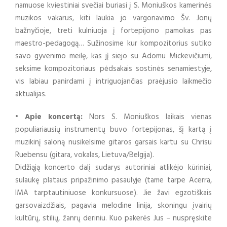
namuose kviestiniai svečiai buriasi į S. Moniuškos kamerinės
muzikos vakarus, kiti laukia jo vargonavimo Šv. Jonų
bažnyčioje, treti kulniuoja į fortepijono pamokas pas
maestro-pedagogą… Sužinosime kur kompozitorius sutiko
savo gyvenimo meilę, kas jį siejo su Adomu Mickevičiumi,
seksime kompozitoriaus pėdsakais sostinės senamiestyje,
vis labiau panirdami į intriguojančias praėjusio laikmečio
aktualijas.
• Apie koncertą:
Nors S. Moniuškos laikais vienas
populiariausių instrumentų buvo fortepijonas, šį kartą į
muzikinį saloną nusikelsime gitaros garsais kartu su Chrisu
Ruebensu (gitara, vokalas, Lietuva/Belgija).
Didžiąją koncerto dalį sudarys autoriniai atlikėjo kūriniai,
sulaukę plataus pripažinimo pasaulyje (tame tarpe Acerra,
IMA tarptautiniuose konkursuose). Jie žavi egzotiškais
garsovaizdžiais, pagavia melodine linija, skoningu įvairių
kultūrų, stilių, žanrų deriniu. Kuo pakerės Jus – nuspręskite