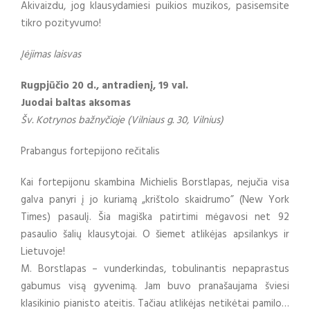
Akivaizdu, jog klausydamiesi puikios muzikos, pasisemsite
tikro pozityvumo!
Įėjimas laisvas
Rugpjūčio 20 d., antradienį, 19 val.
Juodai baltas aksomas
Šv. Kotrynos bažnyčioje (Vilniaus g. 30, Vilnius)
Prabangus fortepijono rečitalis
Kai fortepijonu skambina Michielis Borstlapas, nejučia visa
galva panyri į jo kuriamą „krištolo skaidrumo” (New York
Times) pasaulį. Šia magiška patirtimi mėgavosi net 92
pasaulio šalių klausytojai. O šiemet atlikėjas apsilankys ir
Lietuvoje!
M. Borstlapas – vunderkindas, tobulinantis nepaprastus
gabumus visą gyvenimą. Jam buvo pranašaujama šviesi
klasikinio pianisto ateitis. Tačiau atlikėjas netikėtai pamilo…