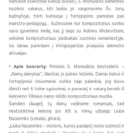
namuose kviestiniai svečiai buriasi į S. Moniuškos kamerinės
muzikos vakarus, kiti laukia jo vargonavimo Šv. Jonų
bažnyčioje, treti kulniuoja į fortepijono pamokas pas
maestro-pedagogą… Sužinosime kur kompozitorius sutiko
savo gyvenimo meilę, kas jį siejo su Adomu Mickevičiumi,
seksime kompozitoriaus pėdsakais sostinės senamiestyje,
vis labiau panirdami į intriguojančias praėjusio laikmečio
aktualijas.
• Apie koncertą:
Pirmasis S. Moniuškos bestseleris –
„Namų dainynas”, išleistas jo paties lėšomis. Dainas balsui ir
fortepijonui visuomenė sutiko taip palankiai, jog buvo
išleisti net 6 tokie sąsiuviniai, o pavasarį ir vasarą beveik iš
kiekvieno Vilniaus namo sklido kompozitoriaus muzika.
Šiandien daugelį tų dainų vadiname romansais, tad
neatsitiktinai kelionę po XIX a. Vilnių užbaigs Liuba
Nazarenko (vokalas, gitara).
„Liuba Nazarenko – moteris, kurios paslaptį norisi sužinoti ir