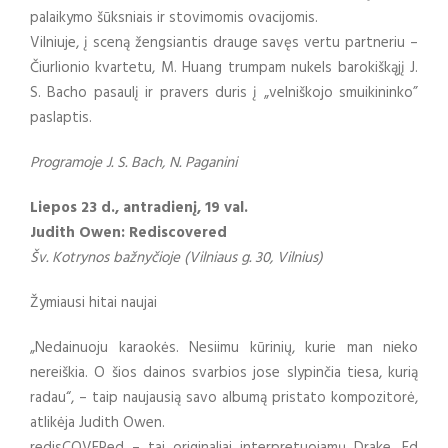
palaikymo šūksniais ir stovimomis ovacijomis.
Vilniuje, į sceną žengsiantis drauge savęs vertu partneriu –
Čiurlionio kvartetu, M. Huang trumpam nukels barokiškąjį J.
S. Bacho pasaulį ir pravers duris į „velniškojo smuikininko”
paslaptis.
Programoje J. S. Bach, N. Paganini
Liepos 23 d., antradienį, 19 val.
Judith Owen: Rediscovered
Šv. Kotrynos bažnyčioje (Vilniaus g. 30, Vilnius)
Žymiausi hitai naujai
„Nedainuoju karaokės. Nesiimu kūrinių, kurie man nieko
nereiškia. O šios dainos svarbios jose slypinčia tiesa, kurią
radau“, – taip naujausią savo albumą pristato kompozitorė,
atlikėja Judith Owen.