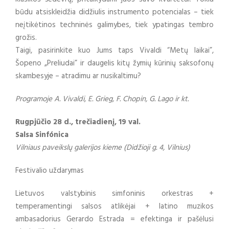
būdu atsiskleidžia didžiulis instrumento potencialas – tiek
neįtikėtinos techninės galimybes, tiek ypatingas tembro
grožis.
Taigi, pasirinkite kuo Jums taps Vivaldi “Metų laikai”,
Šopeno „Preliudai” ir daugelis kitų žymių kūrinių saksofonų
skambesyje – atradimu ar nusikaltimu?
Programoje A. Vivaldi, E. Grieg, F. Chopin, G. Lago ir kt.
Rugpjūčio 28 d., trečiadienį, 19 val.
Salsa Sinfónica
Vilniaus paveikslų galerijos kieme (Didžioji g. 4, Vilnius)
Festivalio uždarymas
Lietuvos valstybinis simfoninis orkestras +
temperamentingi salsos atlikėjai + latino muzikos
ambasadorius Gerardo Estrada = efektinga ir pašėlusi