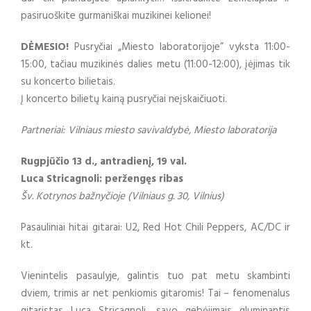
pasiruoškite gurmaniškai muzikinei kelionei!
DĖMESIO!
Pusryčiai „Miesto laboratorijoje” vyksta 11:00-
15:00, tačiau muzikinės dalies metu (11:00-12:00), įėjimas tik
su koncerto bilietais.
Į koncerto bilietų kainą pusryčiai neįskaičiuoti.
Partneriai: Vilniaus miesto savivaldybė, Miesto laboratorija
Rugpjūčio 13 d., antradienį, 19 val.
Luca Stricagnoli: peržengęs ribas
Šv. Kotrynos bažnyčioje (Vilniaus g. 30, Vilnius)
Pasauliniai hitai gitarai: U2, Red Hot Chili Peppers, AC/DC ir
kt.
Vienintelis pasaulyje, galintis tuo pat metu skambinti
dviem, trimis ar net penkiomis gitaromis! Tai – fenomenalus