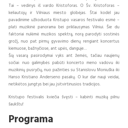
Tai – vedinys iš vardo Kristoforas. O Šv. Kristoforas –
keliautojų ir Vilniaus miesto globėjas. Štai kodėl jau
pavadinime užkoduota Kristupo vasaros festivalio esmė –
plati muzikinė panorama bei priklausymas Vilniui. Šie du
faktoriai nulėmė muzikos spektrą, norą parodyti sostinės
grožį, nuo pat pirmų gyvavimo dienų rengiant koncertus
kiemuose, bažnyčiose, ant upės, danguje…
Šią vasarą pasirodymai vyks ant žemės, tačiau naujienų
sočiai: nuo galimybės pabūti koncerto meno vadovu iki
muzikinių pusryčių, nuo pažinties su Stanislovu Moniuška iki
Hanso Kristiano Anderseno pasakų. O kur dar nauji veidai,
netikėtos jungtys bei jau įsitvirtinusios tradicijos.
Kristupo festivalis kviečia švęsti – kabinti muziką pilnu
šaukštu!
Programa