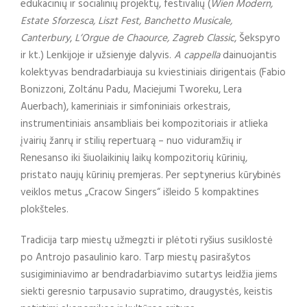
edukacinių ir socialinių projektų, festivalių (
Wien Modern,
Estate Sforzesca, Liszt Fest, Banchetto Musicale,
Canterbury
,
L’Orgue de Chaource, Zagreb Classic
, Šekspyro
ir kt.) Lenkijoje ir užsienyje dalyvis.
A cappella
dainuojantis
kolektyvas bendradarbiauja su kviestiniais dirigentais (Fabio
Bonizzoni, Zoltánu Padu, Maciejumi Tworeku, Lera
Auerbach), kameriniais ir simfoniniais orkestrais,
instrumentiniais ansambliais bei kompozitoriais ir atlieka
įvairių žanrų ir stilių repertuarą – nuo viduramžių ir
Renesanso iki šiuolaikinių laikų kompozitorių kūrinių,
pristato naujų kūrinių premjeras. Per septynerius kūrybinės
veiklos metus „Cracow Singers“ išleido 5 kompaktines
plokšteles.
Tradicija tarp miestų užmegzti ir plėtoti ryšius susiklostė
po Antrojo pasaulinio karo. Tarp miestų pasirašytos
susigiminiavimo ar bendradarbiavimo sutartys leidžia jiems
siekti geresnio tarpusavio supratimo, draugystės, keistis