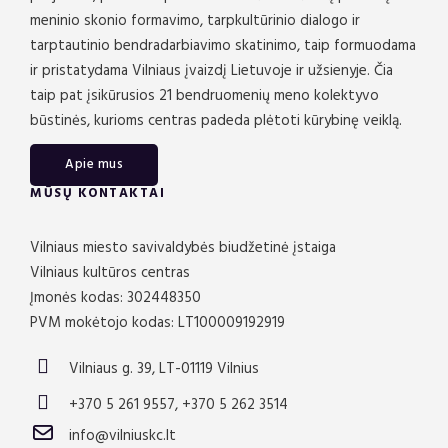
meninio skonio formavimo, tarpkultūrinio dialogo ir
tarptautinio bendradarbiavimo skatinimo, taip formuodama
ir pristatydama Vilniaus įvaizdį Lietuvoje ir užsienyje. Čia
taip pat įsikūrusios 21 bendruomenių meno kolektyvo
būstinės, kurioms centras padeda plėtoti kūrybinę veiklą.
Apie mus
MŪSŲ KONTAKTAI
Vilniaus miesto savivaldybės biudžetinė įstaiga
Vilniaus kultūros centras
Įmonės kodas: 302448350
PVM mokėtojo kodas: LT100009192919
Vilniaus g. 39, LT-01119 Vilnius
+370 5 261 9557, +370 5 262 3514
info@vilniuskc.lt