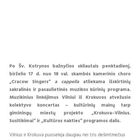
Po Šv. Kotrynos bažnyčios skliautais penktadienį,
birželio 17 d. nuo 18 val. skambės kamerinio choro
„Cracow Singers“
a cappella
atliekama išskirtinių
sakralinės ir pasaulietinės muzikos kūrinių programa.
Muzikinius linkėjimus Vilniui iš Krokuvos atvežusio
kolektyvo koncertas – kultūrinių mainų tarp
giminingų miestų projekto „Krokuva–Vilnius.
Susitikimai“ ir „Kultūros nakties“ programos dalis.
Vilnius ir Krokuva puoselėja daugiau nei tris dešimtmečius