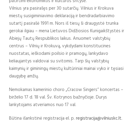
patirtimi ekonomikos ir kultūros srityse.
Vilnius yra pasirašęs per 30 sutarčių. Vilnius ir Krokuva
miestų susigiminiavimo deklaraciją ir bendradarbiavimo
sutartį pasirašė 1991 m. Nors iš tiesų ši draugystė trunka
gerokai ilgiau – mena Lietuvos Didžiosios Kunigaikštystės ir
Abiejų Tautų Respublikos laikus. Anuomet valstybių
centrus – Vilnių ir Krokuvą, vykdydami konstitucines
nuostatas, ieškodami poilsio ir pramogų, lankydavo
keliaujantys valdovai su svitomis. Tarp šių valstybių
kaimynių ir giminingų miestų kultūriniai mainai vyko ir tęsiasi
daugybę amžių.
Nemokamas kamerinio choro „Cracow Singers“ koncertas –
birželio 17 d. 18 val. Šv. Kotrynos bažnyčioje. Durys
lankytojams atveriamos nuo 17 val.
Būtina išankstinė registracija el. p.
registracija@vilniuskc.lt
.