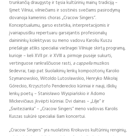
trunkančią draugystę ir tęsia kultūrinių mainų tradiciją –
šįmet Vilniui, vilniečiams ir sostinės svečiams pasirodymą
dovanoja kamerinis choras „Cracow Singers“.
Konceptualumu, garso estetika, interpretacijomis ir
įvairiapusišku repertuaru garsėjantis profesionalių
dainininkų kolektyvas su meno vadovu Karoliu Kuszu
priešakyje atliks specialiai viešnagei Vilniuje skirtą programą,
kurioje – keli XVII pr. ir XVIII a. pirmoje pusėje sukurti,
vertinguose rankraščiuose rasti,
a cappella
muzikos
šedevrai, taip pat šiuolaikinių lenkų kompozitorių Karolio
Szymanowskio, Witoldo Lutosławskio, Henryko Mikołaj
Góreckio, Krzysztofo Pendereckio kūriniai ir nauji, iškilių
lenkų poetų – Stanisławo Wyspiańskio ir Adomo
Mickevičiaus įkvėpti kūriniai. Dvi dainas – „Lilje“ ir
„Świtezianka“ – „Cracow Singers“ meno vadovas Karolis
Kuszas sukūrė specialiai šiam koncertui.
„Cracow Singers“ yra nuolatinis Krokuvos kultūrinių renginių,