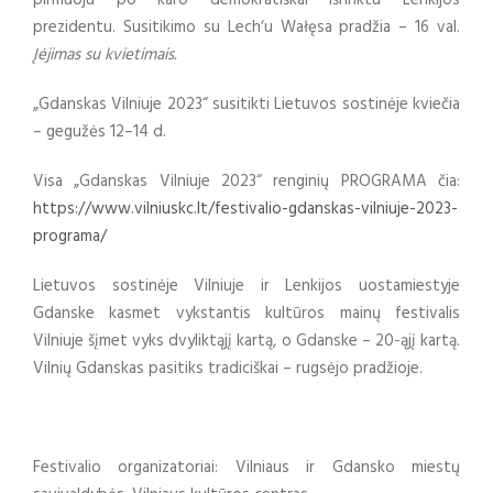
pirmuoju po karo demokratiškai išrinktu Lenkijos
prezidentu. Susitikimo su Lech‘u Wałęsa pradžia – 16 val.
Įėjimas su kvietimais.
„Gdanskas Vilniuje 2023“ susitikti Lietuvos sostinėje kviečia
– gegužės 12–14 d.
Visa „Gdanskas Vilniuje 2023“ renginių PROGRAMA čia:
https://www.vilniuskc.lt/festivalio-gdanskas-vilniuje-2023-
programa/
Lietuvos sostinėje Vilniuje ir Lenkijos uostamiestyje
Gdanske kasmet vykstantis kultūros mainų festivalis
Vilniuje šįmet vyks dvyliktąjį kartą, o Gdanske – 20-ąjį kartą.
Vilnių Gdanskas pasitiks tradiciškai – rugsėjo pradžioje.
Festivalio organizatoriai: Vilniaus ir Gdansko miestų