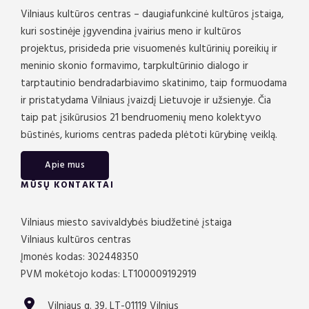
Vilniaus kultūros centras – daugiafunkcinė kultūros įstaiga,
kuri sostinėje įgyvendina įvairius meno ir kultūros
projektus, prisideda prie visuomenės kultūrinių poreikių ir
meninio skonio formavimo, tarpkultūrinio dialogo ir
tarptautinio bendradarbiavimo skatinimo, taip formuodama
ir pristatydama Vilniaus įvaizdį Lietuvoje ir užsienyje. Čia
taip pat įsikūrusios 21 bendruomenių meno kolektyvo
būstinės, kurioms centras padeda plėtoti kūrybinę veiklą.
Apie mus
MŪSŲ KONTAKTAI
Vilniaus miesto savivaldybės biudžetinė įstaiga
Vilniaus kultūros centras
Įmonės kodas: 302448350
PVM mokėtojo kodas: LT100009192919
Vilniaus g. 39, LT-01119 Vilnius