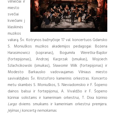
vilniečiai ir
miesto
svečiai
kviečiami į
klasikinės
muzikos
vakarą. Šv. Kotrynos bažnyčioje 17 val. koncertuos Gdansko
S. Moniuškos muzikos akademijos pedagogai: Bożena
Harasimowicz (sopranas), Bogumiła Weretka-Bajdor
(fortepijonas), Andrzej Kacprzak (smuikas), Wojciech
Szlachcikowski (smuikas), Sławomir Wilk (fortepijonas) ir
Modesto Barkausko vadovaujamas Vilniaus miesto
savivaldybės Šv. Kristoforo kamerinis orkestras. Koncerto
metu skambės S. Moniuškos, S. Nieviadomskio ir F. Šopeno
dainos balsui ir fortepijonui, A. Vivaldžio ir F. Šopeno
kūriniai solistams ir kameriniam orkestrui, T. Dixa kūrinio
Largo
dviems smuikams ir kameriniam orkestrui premjera.
Įėjimas į koncertą nemokamas
.