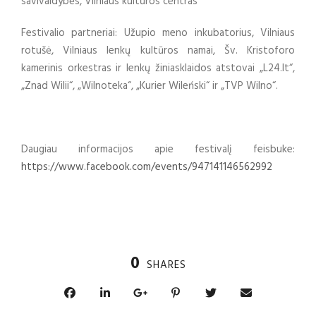
savivaldybės, Vilniaus kultūros centras
Festivalio partneriai: Užupio meno inkubatorius, Vilniaus
rotušė, Vilniaus lenkų kultūros namai, Šv. Kristoforo
kamerinis orkestras ir lenkų žiniasklaidos atstovai „L24.lt“,
„Znad Wilii“, „Wilnoteka“, „Kurier Wileński“ ir „TVP Wilno“.
Daugiau informacijos apie festivalį feisbuke:
https://www.facebook.com/events/947141146562992
0
SHARES