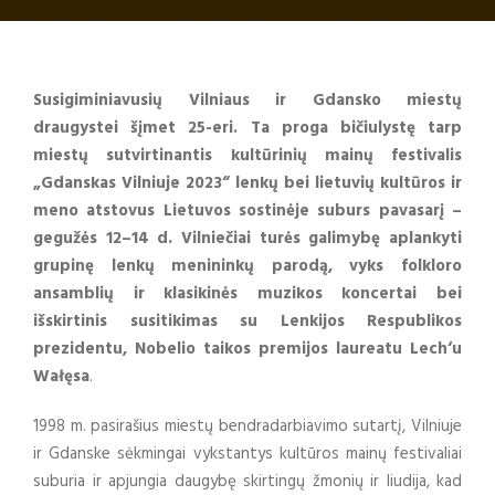
Susigiminiavusių Vilniaus ir Gdansko miestų
draugystei šįmet 25-eri. Ta proga bičiulystę tarp
miestų sutvirtinantis kultūrinių mainų festivalis
„Gdanskas Vilniuje 2023“ lenkų bei lietuvių kultūros ir
meno atstovus Lietuvos sostinėje suburs pavasarį –
gegužės 12–14 d. Vilniečiai turės galimybę aplankyti
grupinę lenkų menininkų parodą, vyks folkloro
ansamblių ir klasikinės muzikos koncertai bei
išskirtinis susitikimas su Lenkijos Respublikos
prezidentu, Nobelio taikos premijos laureatu Lech‘u
Wałęsa
.
1998 m. pasirašius miestų bendradarbiavimo sutartį, Vilniuje
ir Gdanske sėkmingai vykstantys kultūros mainų festivaliai
suburia ir apjungia daugybę skirtingų žmonių ir liudija, kad