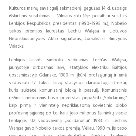
Kultūros mainų savaitgalį sekmadienį, gegužės 14 d. užbaigs
išskirtinis susitikimas – Vilniaus rotušėje pokalbiui susitiks
Lenkijos Respublikos prezidentas (1990–1995 m.), Nobelio
taikos premijos laureatas Lech‘u Wałęsa ir Lietuvos
Nepriklausomybės Akto signataras, žurnalistas Rimvydas
Valatka.
Lenkijos laisvės simboliu vadinamas Lech‘as Wałęsa,
jaunystėje dirbdamas laivų statyklos elektriku Baltijos
uostamiestyje Gdanske, 1980 m. įkūrė profsąjungą ir ėmė
vadovauti 17 tūkst. laivų statyklos darbuotojų streikui,
kuris sukrėtė komunistinį bloką ir pasaulį. Komunistinis
režimas nenoromis buvo priverstas pripažinti „Solidarumą“
kaip pirmą ir vienintelę nepriklausomą sovietinio bloko
profesinę sąjungą po to, kai ji įgijo milijonus šalininkų visoje
Lenkijoje. Už vadovavimą „Solidarumui“ 1983 m. Lech‘as
Wałęsa gavo Nobelio taikos premiją. Vėliau, 1990 m. jis tapo