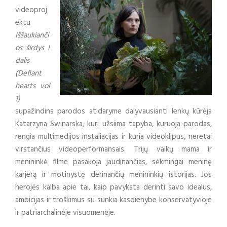
videoproj
ektu
Iššaukianči
os širdys I
dalis
(Defiant
hearts vol
1)
supažindins parodos atidaryme dalyvausianti lenkų kūrėja
Katarzyna Swinarska, kuri užsiima tapyba, kuruoja parodas,
rengia multimedijos instaliacijas ir kuria videoklipus, neretai
virstančius videoperformansais. Trijų vaikų mama ir
menininkė filme pasakoja jaudinančias, sėkmingai meninę
karjerą ir motinystę derinančių menininkių istorijas. Jos
herojės kalba apie tai, kaip pavyksta derinti savo idealus,
ambicijas ir troškimus su sunkia kasdienybe konservatyvioje
ir patriarchalinėje visuomenėje.