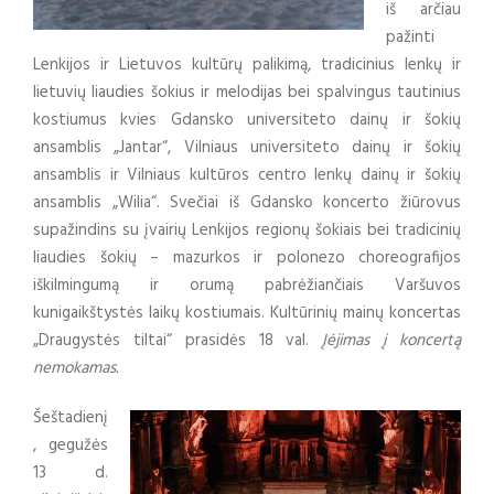
iš arčiau
pažinti
Lenkijos ir Lietuvos kultūrų palikimą, tradicinius lenkų ir
lietuvių liaudies šokius ir melodijas bei spalvingus tautinius
kostiumus kvies Gdansko universiteto dainų ir šokių
ansamblis „Jantar“, Vilniaus universiteto dainų ir šokių
ansamblis ir Vilniaus kultūros centro lenkų dainų ir šokių
ansamblis „Wilia“. Svečiai iš Gdansko koncerto žiūrovus
supažindins su įvairių Lenkijos regionų šokiais bei tradicinių
liaudies šokių – mazurkos ir polonezo choreografijos
iškilmingumą ir orumą pabrėžiančiais Varšuvos
kunigaikštystės laikų kostiumais. Kultūrinių mainų koncertas
„Draugystės tiltai“ prasidės 18 val.
Įėjimas į koncertą
nemokamas.
Šeštadienį
, gegužės
13 d.