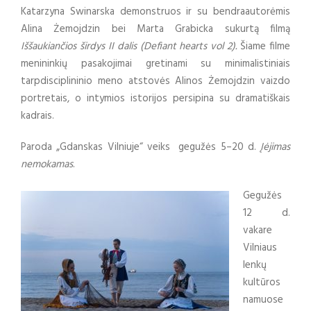
Katarzyna Swinarska demonstruos ir su bendraautorėmis
Alina Żemojdzin bei Marta Grabicka sukurtą filmą
Iššaukiančios širdys II dalis (Defiant hearts vol 2).
Šiame filme
menininkių pasakojimai gretinami su minimalistiniais
tarpdisciplininio meno atstovės Alinos Żemojdzin vaizdo
portretais, o intymios istorijos persipina su dramatiškais
kadrais.
Paroda „Gdanskas Vilniuje“ veiks gegužės 5–20 d.
Įėjimas
nemokamas
.
Gegužės
12 d.
vakare
Vilniaus
lenkų
kultūros
namuose