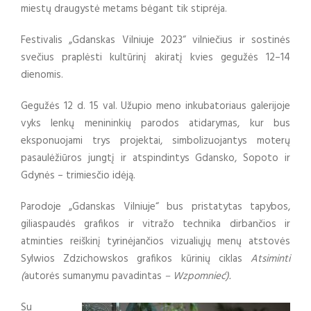
miestų draugystė metams bėgant tik stiprėja.
Festivalis „Gdanskas Vilniuje 2023“ vilniečius ir sostinės
svečius praplėsti kultūrinį akiratį kvies gegužės 12–14
dienomis.
Gegužės 12 d. 15 val. Užupio meno inkubatoriaus galerijoje
vyks lenkų menininkių parodos atidarymas, kur bus
eksponuojami trys projektai, simbolizuojantys moterų
pasaulėžiūros jungtį ir atspindintys Gdansko, Sopoto ir
Gdynės – trimiesčio idėją.
Parodoje „Gdanskas Vilniuje“ bus pristatytas tapybos,
giliaspaudės grafikos ir vitražo technika dirbančios ir
atminties reiškinį tyrinėjančios vizualiųjų menų atstovės
Sylwios Zdzichowskos grafikos kūrinių ciklas
Atsiminti
(
autorės sumanymu pavadintas
– Wzpomnieć).
Su