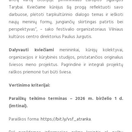
Tarybai. Kviečiame kūrėjus šią progą reflektuoti savo
darbuose, plėtoti tarpkultūrinio dialogo temas ir ieškoti
naujų meninių formų, jungiančių skirtingas patirtis bei
perspektyvas“, – sako festivalio organizatoriaus Vilniaus
kultūros centro direktorius Paulius Jurgutis.
Dalyvauti kviečiami
menininkai, kūrėjų kolektyvai,
organizacijos ir kūrybinės studijos, pristatančios originalius
šviesos meno projektus. Pagrindinė ir integrali projektų
raiškos priemonė turi būti šviesa.
Vertinimo kriterijai:
Paraiškų teikimo terminas – 2026 m. birželio 1 d.
(imtinai).
Paraiškos forma:
https://bit.ly/vsf_atranka
.