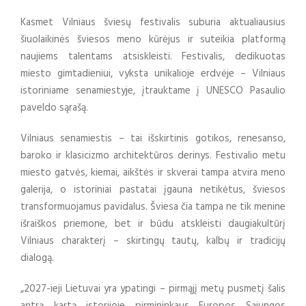
Kasmet Vilniaus šviesų festivalis suburia aktualiausius
šiuolaikinės šviesos meno kūrėjus ir suteikia platformą
naujiems talentams atsiskleisti. Festivalis, dedikuotas
miesto gimtadieniui, vyksta unikalioje erdvėje – Vilniaus
istoriniame senamiestyje, įtrauktame į UNESCO Pasaulio
paveldo sąrašą.
Vilniaus senamiestis – tai išskirtinis gotikos, renesanso,
baroko ir klasicizmo architektūros derinys. Festivalio metu
miesto gatvės, kiemai, aikštės ir skverai tampa atvira meno
galerija, o istoriniai pastatai įgauna netikėtus, šviesos
transformuojamus pavidalus. Šviesa čia tampa ne tik menine
išraiškos priemone, bet ir būdu atskleisti daugiakultūrį
Vilniaus charakterį – skirtingų tautų, kalbų ir tradicijų
dialogą.
„2027-ieji Lietuvai yra ypatingi – pirmąjį metų pusmetį šalis
antrą kartą istorijoje pirmininkaus Europos Sąjungos