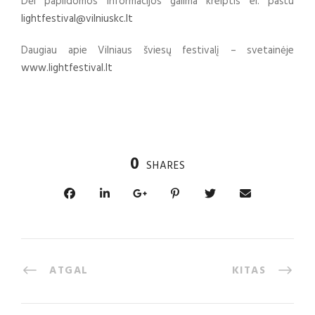
Dėl papildomos informacijos galima kreiptis el. paštu
lightfestival@vilniuskc.lt
Daugiau apie Vilniaus šviesų festivalį – svetainėje
www.lightfestival.lt
0
SHARES
ATGAL
KITAS