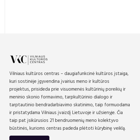
Vilniaus kultūros centras – daugiafunkcinė kultūros įstaiga,
kuri sostinėje įgyvendina įvairius meno ir kultūros
projektus, prisideda prie visuomenės kultūrinių poreikių ir
meninio skonio formavimo, tarpkultūrinio dialogo ir
tarptautinio bendradarbiavimo skatinimo, taip formuodama
ir pristatydama Vilniaus įvaizdį Lietuvoje ir užsienyje. Čia
taip pat įsikūrusios 21 bendruomenių meno kolektyvo
būstinės, kurioms centras padeda plėtoti kūrybinę veiklą.