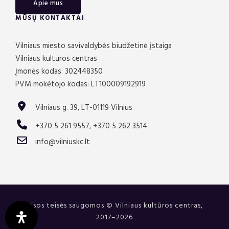
Apie mus
MŪSŲ KONTAKTAI
Vilniaus miesto savivaldybės biudžetinė įstaiga
Vilniaus kultūros centras
Įmonės kodas: 302448350
PVM mokėtojo kodas: LT100009192919
Vilniaus g. 39, LT-01119 Vilnius
+370 5 261 9557, +370 5 262 3514
info@vilniuskc.lt
Visos teisės saugomos © Vilniaus kultūros centras,
2017–2026