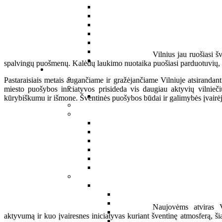
Vilnius jau ruošiasi š
spalvingų puošmenų. Kalėdų laukimo nuotaika puošiasi parduotuvių, res
Pastaraisiais metais augančiame ir gražėjančiame Vilniuje atsirandan
miesto puošybos iniciatyvos prisideda vis daugiau aktyvių vilniečių
kūrybiškumu ir išmone. Šventinės puošybos būdai ir galimybės įvairėja 
Naujovėms atviras V
aktyvumą ir kuo įvairesnes iniciatyvas kuriant šventinę atmosferą, ši