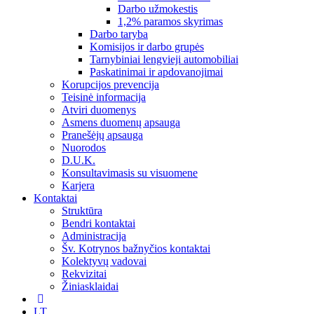
Darbo užmokestis
1,2% paramos skyrimas
Darbo taryba
Komisijos ir darbo grupės
Tarnybiniai lengvieji automobiliai
Paskatinimai ir apdovanojimai
Korupcijos prevencija
Teisinė informacija
Atviri duomenys
Asmens duomenų apsauga
Pranešėjų apsauga
Nuorodos
D.U.K.
Konsultavimasis su visuomene
Karjera
Kontaktai
Struktūra
Bendri kontaktai
Administracija
Šv. Kotrynos bažnyčios kontaktai
Kolektyvų vadovai
Rekvizitai
Žiniasklaidai
LT