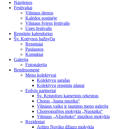
Naujienos
Festivaliai
Vilniaus dienos
Kalėdos sostinėje
Vilniaus šviesų festivalis
Upės festivalis
Renginių kalendorius
Šv. Kotrynos bažnyčia
Renginiai
Paslaugos
Kontaktai
Galerija
Fotogalerija
Bendruomenė
Meno kolektyvai
Kolektyvų sąrašas
Kolektyvų renginių planai
Erdvių partneriai
Šv. Kristoforo kamerinis orkestras
Choras „Jauna muzika“
Vilniaus vaikų ir jaunimo meno galerija
Choreografijos mokykla „Nuotaika“
Vilniaus „Ąžuoliuko“ muzikos mokykla
Rezidentai
Artūro Noviko džiazo mokykla