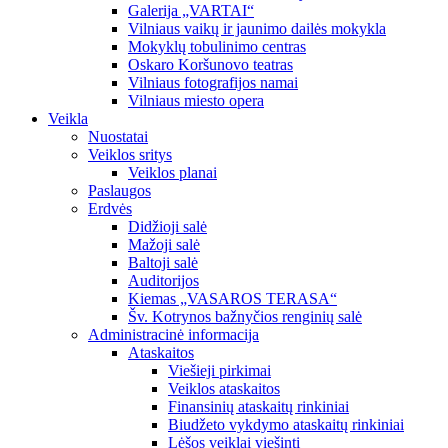
Galerija „VARTAI“
Vilniaus vaikų ir jaunimo dailės mokykla
Mokyklų tobulinimo centras
Oskaro Koršunovo teatras
Vilniaus fotografijos namai
Vilniaus miesto opera
Veikla
Nuostatai
Veiklos sritys
Veiklos planai
Paslaugos
Erdvės
Didžioji salė
Mažoji salė
Baltoji salė
Auditorijos
Kiemas „VASAROS TERASA“
Šv. Kotrynos bažnyčios renginių salė
Administracinė informacija
Ataskaitos
Viešieji pirkimai
Veiklos ataskaitos
Finansinių ataskaitų rinkiniai
Biudžeto vykdymo ataskaitų rinkiniai
Lėšos veiklai viešinti