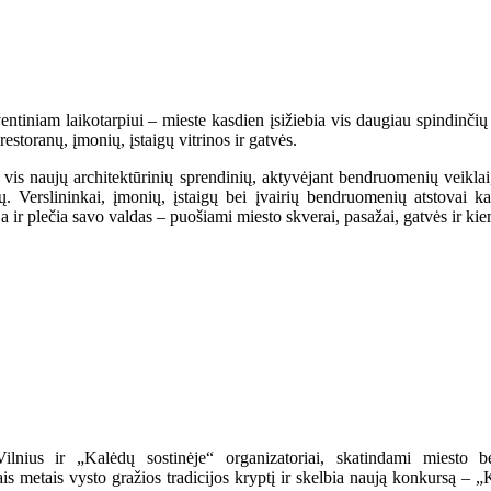
ventiniam laikotarpiui – mieste kasdien įsižiebia vis daugiau spindinčių
toranų, įmonių, įstaigų vitrinos ir gatvės.
t vis naujų architektūrinių sprendinių, aktyvėjant bendruomenių veiklai
. Verslininkai, įmonių, įstaigų bei įvairių bendruomenių atstovai ka
ir plečia savo valdas – puošiami miesto skverai, pasažai, gatvės ir kie
ilnius ir „Kalėdų sostinėje“ organizatoriai, skatindami miesto 
ais metais vysto gražios tradicijos kryptį ir skelbia naują konkursą – 