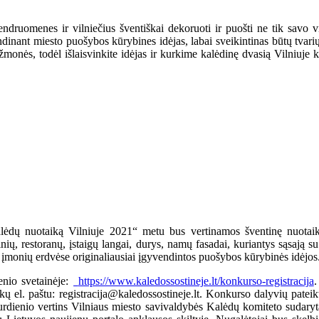
endruomenes ir vilniečius šventiškai dekoruoti ir puošti ne tik savo vit
endinant miesto puošybos kūrybines idėjas, labai sveikintinas būtų tvar
onės, todėl išlaisvinkite idėjas ir kurkime kalėdinę dvasią Vilniuje k
ėdų nuotaiką Vilniuje 2021“ metu bus vertinamos šventinę nuotaik
nių, restoranų, įstaigų langai, durys, namų fasadai, kuriantys sąsają su
r įmonių erdvėse originaliausiai įgyvendintos puošybos kūrybinės idėjos
enio svetainėje:
https://www.kaledossostineje.lt/konkurso-registracija
.
 el. paštu: registracija@kaledossostineje.lt. Konkurso dalyvių patei
rdienio vertins Vilniaus miesto savivaldybės Kalėdų komiteto sudaryt