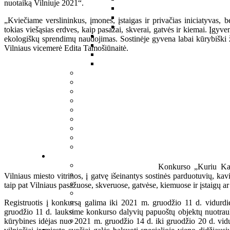
nuotaiką Vilniuje 2021“.
„Kviečiame verslininkus, įmones, įstaigas ir privačias iniciatyvas, b
tokias viešąsias erdves, kaip pasažai, skverai, gatvės ir kiemai. Įgyv
ekologiškų sprendimų naudojimas. Sostinėje gyvena labai kūrybiški žm
Vilniaus vicemerė Edita Tamošiūnaitė.
Konkurso „Kuriu Kal
Vilniaus miesto vitrinos, į gatvę išeinantys sostinės parduotuvių, kavi
taip pat Vilniaus pasažuose, skveruose, gatvėse, kiemuose ir įstaigų a
Registruotis į konkursą galima iki 2021 m. gruodžio 11 d. vidurdi
gruodžio 11 d. lauksime konkurso dalyvių papuoštų objektų nuotraukų
kūrybines idėjas nuo 2021 m. gruodžio 14 d. iki gruodžio 20 d. vidu