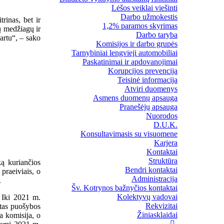
Lėšos veiklai viešinti
Darbo užmokestis
rinas, bet ir
1,2% paramos skyrimas
ių medžiagų ir
Darbo taryba
artu“, – sako
Komisijos ir darbo grupės
Tarnybiniai lengvieji automobiliai
Paskatinimai ir apdovanojimai
Korupcijos prevencija
Teisinė informacija
Atviri duomenys
Asmens duomenų apsauga
Pranešėjų apsauga
Nuorodos
D.U.K.
Konsultavimasis su visuomene
Karjera
Kontaktai
Struktūra
ą kuriančios
Bendri kontaktai
 praeiviais, o
Administracija
.
Šv. Kotrynos bažnyčios kontaktai
Kolektyvų vadovai
 Iki 2021 m.
Rekvizitai
ktas puošybos
Žiniasklaidai
a komisija, o