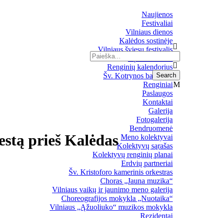
Naujienos
Festivaliai
Vilniaus dienos
Kalėdos sostinėje
Vilniaus šviesų festivalis
Upės festivalis
Renginių kalendorius
Šv. Kotrynos bažnyčia
Renginiai
Paslaugos
Kontaktai
Galerija
Fotogalerija
Bendruomenė
iestą prieš Kalėdas
Meno kolektyvai
Kolektyvų sąrašas
Kolektyvų renginių planai
Erdvių partneriai
Šv. Kristoforo kamerinis orkestras
Choras „Jauna muzika“
Vilniaus vaikų ir jaunimo meno galerija
Choreografijos mokykla „Nuotaika“
Vilniaus „Ąžuoliuko“ muzikos mokykla
Rezidentai