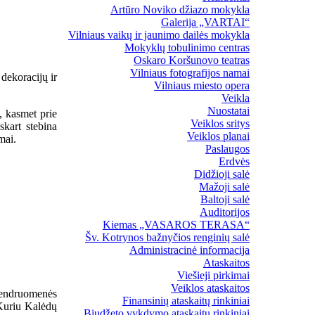
Artūro Noviko džiazo mokykla
Galerija „VARTAI“
Vilniaus vaikų ir jaunimo dailės mokykla
Mokyklų tobulinimo centras
Oskaro Koršunovo teatras
Vilniaus fotografijos namai
 dekoracijų ir
Vilniaus miesto opera
Veikla
Nuostatai
, kasmet prie
Veiklos sritys
skart stebina
Veiklos planai
mai.
Paslaugos
Erdvės
Didžioji salė
Mažoji salė
Baltoji salė
Auditorijos
Kiemas „VASAROS TERASA“
Šv. Kotrynos bažnyčios renginių salė
Administracinė informacija
Ataskaitos
Viešieji pirkimai
Veiklos ataskaitos
bendruomenės
Finansinių ataskaitų rinkiniai
„Kuriu Kalėdų
Biudžeto vykdymo ataskaitų rinkiniai