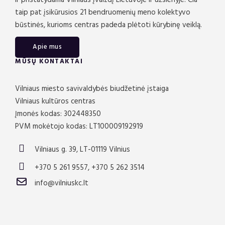
taip pat įsikūrusios 21 bendruomenių meno kolektyvo
būstinės, kurioms centras padeda plėtoti kūrybinę veiklą.
Apie mus
MŪSŲ KONTAKTAI
Vilniaus miesto savivaldybės biudžetinė įstaiga
Vilniaus kultūros centras
Įmonės kodas: 302448350
PVM mokėtojo kodas: LT100009192919
Vilniaus g. 39, LT-01119 Vilnius
+370 5 261 9557, +370 5 262 3514
info@vilniuskc.lt