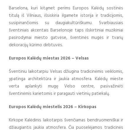
Barselona, kuri kitąmet perims Europos Kalėdų sostinės
titulą iš Vilniaus, išsiskiria ilgamete istorija ir tradicijomis,
susipinančiomis su daugiakultūriškumu. Svarbiausiais
šventiniais akcentais Barselonoje taps išskirtiniai muzikiniai
pasirodymai miesto gatvėse, šventinės mugės ir tvarių
dekoracijų kūrimo dirbtuvės.
Europos Kalėdų miestas 2026 – Velsas
Šventiniu laikotarpiu Velsas džiugina tradicinėmis veiklomis,
ypatinga architektūra ir jaukia atmosfera. Kalėdų mieste
verta aplankyti mugę Velso centre, pasivažinėti
šventinėmis karietomis ir paragauti vietinių patiekalų.
Europos Kalėdų miestelis 2026 – Kirkopas
Kirkope Kalėdinis laikotarpis švenčiamas bendruomeniškai ir
džiaugiantis jaukia atmosfera. Čia puoselėjamos tradicinės