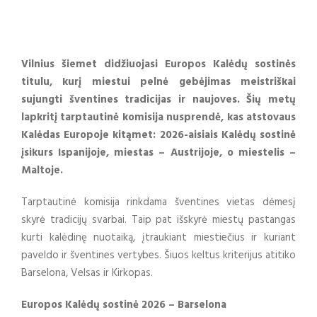
Vilnius šiemet didžiuojasi Europos Kalėdų sostinės
titulu, kurį miestui pelnė gebėjimas meistriškai
sujungti šventines tradicijas ir naujoves. Šių metų
lapkritį tarptautinė komisija nusprendė, kas atstovaus
Kalėdas Europoje kitąmet: 2026-aisiais Kalėdų sostinė
įsikurs Ispanijoje, miestas – Austrijoje, o miestelis –
Maltoje.
Tarptautinė komisija rinkdama šventines vietas dėmesį
skyrė tradicijų svarbai. Taip pat išskyrė miestų pastangas
kurti kalėdinę nuotaiką, įtraukiant miestiečius ir kuriant
paveldo ir šventines vertybes. Šiuos keltus kriterijus atitiko
Barselona, Velsas ir Kirkopas.
Europos Kalėdų sostinė 2026 – Barselona