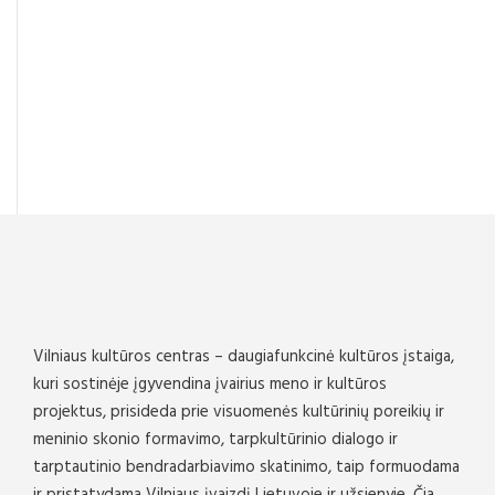
Vilniaus kultūros centras – daugiafunkcinė kultūros įstaiga,
kuri sostinėje įgyvendina įvairius meno ir kultūros
projektus, prisideda prie visuomenės kultūrinių poreikių ir
meninio skonio formavimo, tarpkultūrinio dialogo ir
tarptautinio bendradarbiavimo skatinimo, taip formuodama
ir pristatydama Vilniaus įvaizdį Lietuvoje ir užsienyje. Čia