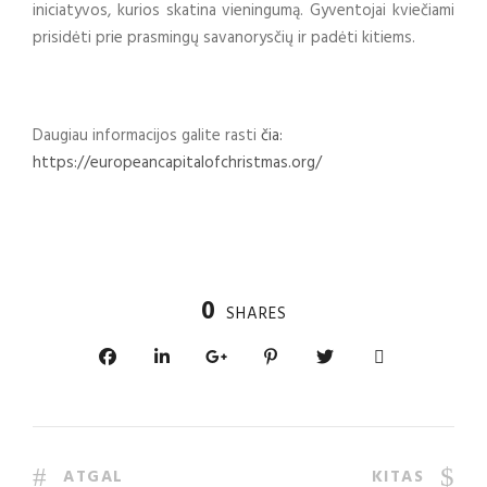
iniciatyvos, kurios skatina vieningumą. Gyventojai kviečiami
prisidėti prie prasmingų savanorysčių ir padėti kitiems.
Daugiau informacijos galite rasti
čia:
https://europeancapitalofchristmas.org/
0
SHARES
ATGAL
KITAS