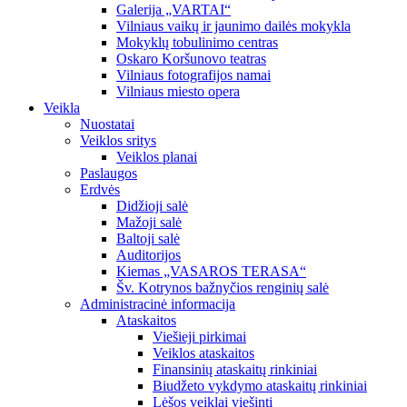
Galerija „VARTAI“
Vilniaus vaikų ir jaunimo dailės mokykla
Mokyklų tobulinimo centras
Oskaro Koršunovo teatras
Vilniaus fotografijos namai
Vilniaus miesto opera
Veikla
Nuostatai
Veiklos sritys
Veiklos planai
Paslaugos
Erdvės
Didžioji salė
Mažoji salė
Baltoji salė
Auditorijos
Kiemas „VASAROS TERASA“
Šv. Kotrynos bažnyčios renginių salė
Administracinė informacija
Ataskaitos
Viešieji pirkimai
Veiklos ataskaitos
Finansinių ataskaitų rinkiniai
Biudžeto vykdymo ataskaitų rinkiniai
Lėšos veiklai viešinti