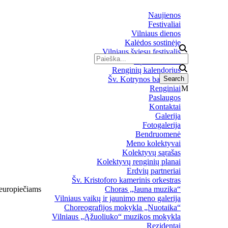
Naujienos
Festivaliai
Vilniaus dienos
Kalėdos sostinėje
Vilniaus šviesų festivalis
Upės festivalis
Renginių kalendorius
Šv. Kotrynos bažnyčia
Renginiai
Paslaugos
Kontaktai
Galerija
Fotogalerija
Bendruomenė
Meno kolektyvai
Kolektyvų sąrašas
Kolektyvų renginių planai
Erdvių partneriai
Šv. Kristoforo kamerinis orkestras
 europiečiams
Choras „Jauna muzika“
Vilniaus vaikų ir jaunimo meno galerija
Choreografijos mokykla „Nuotaika“
Vilniaus „Ąžuoliuko“ muzikos mokykla
Rezidentai