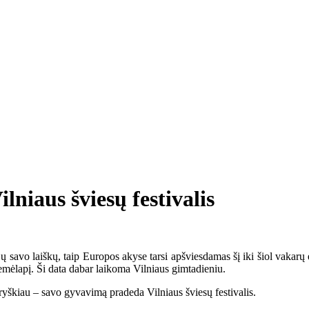
lniaus šviesų festivalis
jų savo laiškų, taip Europos akyse tarsi apšviesdamas šį iki šiol vakarų
emėlapį. Ši data dabar laikoma Vilniaus gimtadieniu.
ryškiau – savo gyvavimą pradeda Vilniaus šviesų festivalis.