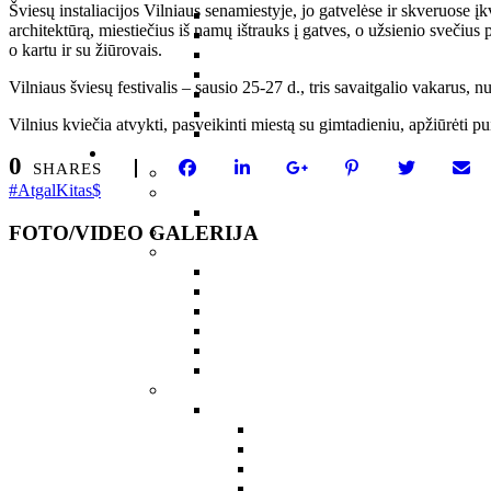
Šviesų instaliacijos Vilniaus senamiestyje, jo gatvelėse ir skveruose į
architektūrą, miestiečius iš namų ištrauks į gatves, o užsienio svečius pr
o kartu ir su žiūrovais.
Vilniaus šviesų festivalis – sausio 25-27 d., tris savaitgalio vakarus, n
Vilnius kviečia atvykti, pasveikinti miestą su gimtadieniu, apžiūrėti pui
0
SHARES
Atgal
Kitas
FOTO/VIDEO GALERIJA