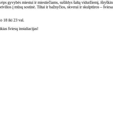
kvėps gyvybės miestui ir miestiečiams, sušildys šaltą viduržiemį, išryški
ivilios į mūsų sostinė. Tiltai ir bažnyčios, skverai ir skulptūros – šviesa 
uo 18 iki 23 val.
kias šviesų instaliacijas!