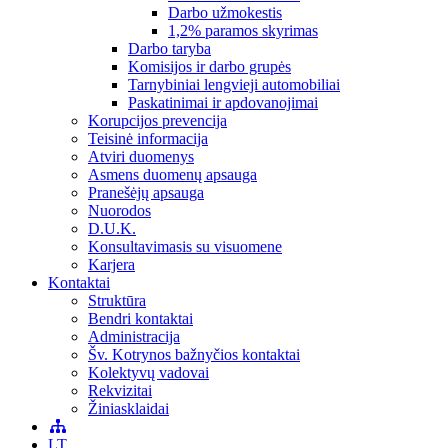
Darbo užmokestis
1,2% paramos skyrimas
Darbo taryba
Komisijos ir darbo grupės
Tarnybiniai lengvieji automobiliai
Paskatinimai ir apdovanojimai
Korupcijos prevencija
Teisinė informacija
Atviri duomenys
Asmens duomenų apsauga
Pranešėjų apsauga
Nuorodos
D.U.K.
Konsultavimasis su visuomene
Karjera
Kontaktai
Struktūra
Bendri kontaktai
Administracija
Šv. Kotrynos bažnyčios kontaktai
Kolektyvų vadovai
Rekvizitai
Žiniasklaidai
LT