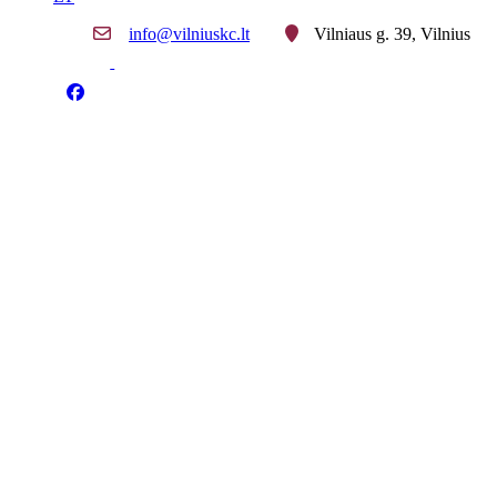
info@vilniuskc.lt
Vilniaus g. 39, Vilnius