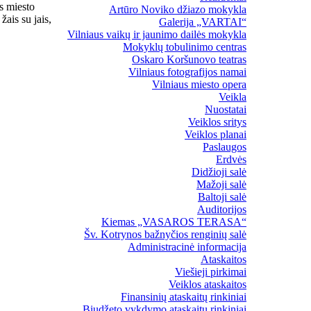
ns miesto
Artūro Noviko džiazo mokykla
žais su jais,
Galerija „VARTAI“
Vilniaus vaikų ir jaunimo dailės mokykla
Mokyklų tobulinimo centras
Oskaro Koršunovo teatras
Vilniaus fotografijos namai
Vilniaus miesto opera
Veikla
Nuostatai
Veiklos sritys
Veiklos planai
Paslaugos
Erdvės
Didžioji salė
Mažoji salė
Baltoji salė
Auditorijos
Kiemas „VASAROS TERASA“
Šv. Kotrynos bažnyčios renginių salė
Administracinė informacija
Ataskaitos
Viešieji pirkimai
Veiklos ataskaitos
Finansinių ataskaitų rinkiniai
Biudžeto vykdymo ataskaitų rinkiniai