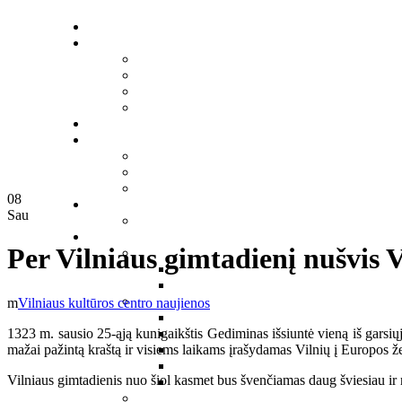
08
Sau
Per Vilniaus gimtadienį nušvis Vi
Vilniaus kultūros centro naujienos
1323 m. sausio 25-ąją kunigaikštis Gediminas išsiuntė vieną iš garsių
mažai pažintą kraštą ir visiems laikams įrašydamas Vilnių į Europos ž
Vilniaus gimtadienis nuo šiol kasmet bus švenčiamas daug šviesiau ir 