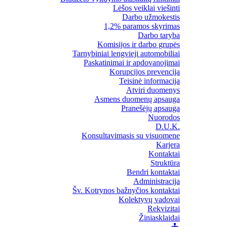
Lėšos veiklai viešinti
Darbo užmokestis
1,2% paramos skyrimas
Darbo taryba
Komisijos ir darbo grupės
Tarnybiniai lengvieji automobiliai
Paskatinimai ir apdovanojimai
Korupcijos prevencija
Teisinė informacija
Atviri duomenys
Asmens duomenų apsauga
Pranešėjų apsauga
Nuorodos
D.U.K.
Konsultavimasis su visuomene
Karjera
Kontaktai
Struktūra
Bendri kontaktai
Administracija
Šv. Kotrynos bažnyčios kontaktai
Kolektyvų vadovai
Rekvizitai
Žiniasklaidai