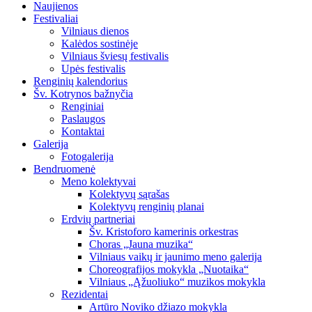
Naujienos
Festivaliai
Vilniaus dienos
Kalėdos sostinėje
Vilniaus šviesų festivalis
Upės festivalis
Renginių kalendorius
Šv. Kotrynos bažnyčia
Renginiai
Paslaugos
Kontaktai
Galerija
Fotogalerija
Bendruomenė
Meno kolektyvai
Kolektyvų sąrašas
Kolektyvų renginių planai
Erdvių partneriai
Šv. Kristoforo kamerinis orkestras
Choras „Jauna muzika“
Vilniaus vaikų ir jaunimo meno galerija
Choreografijos mokykla „Nuotaika“
Vilniaus „Ąžuoliuko“ muzikos mokykla
Rezidentai
Artūro Noviko džiazo mokykla