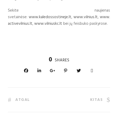
Sekite naujienas
svetainėse:
www.kaledossostineje.lt
,
www.vilnius.lt
,
www.
activevilnius.lt
,
www.vilniuskc.lt
bei jų feisbuko paskyrose.
0
SHARES
ATGAL
KITAS