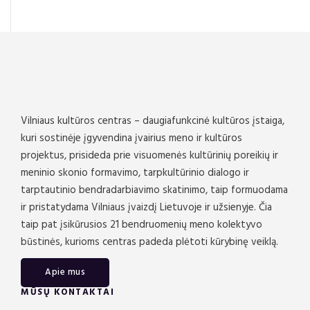
Vilniaus kultūros centras – daugiafunkcinė kultūros įstaiga,
kuri sostinėje įgyvendina įvairius meno ir kultūros
projektus, prisideda prie visuomenės kultūrinių poreikių ir
meninio skonio formavimo, tarpkultūrinio dialogo ir
tarptautinio bendradarbiavimo skatinimo, taip formuodama
ir pristatydama Vilniaus įvaizdį Lietuvoje ir užsienyje. Čia
taip pat įsikūrusios 21 bendruomenių meno kolektyvo
būstinės, kurioms centras padeda plėtoti kūrybinę veiklą.
Apie mus
MŪSŲ KONTAKTAI