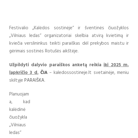
Festivalio „Kalėdos sostinėje“ ir šventinės čiuožyklos
„Vilniaus ledas“ organizatoriai skelbia atvirą kvietimą ir
kviečia verslininkus teikti paraiškas dėl prekybos maistu ir
gėrimais sostinės Rotušės aikštėje.
Užpildyti dalyvio paraiškos anketą reikia
iki 2025 m.
lapkričio 3 d.
ČIA
– kaledossostineje.lt svetainėje, meniu
skiltyje
PARAIŠKA
.
Planuojam
a, kad
kalėdinė
čiuožykla
„Vilniaus
ledas“