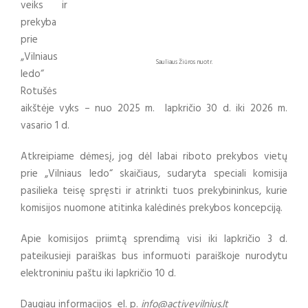
veiks ir
prekyba
prie
„Vilniaus
Sauliaus Žiūros nuotr.
ledo“
Rotušės
aikštėje vyks – nuo 2025 m. lapkričio 30 d. iki 2026 m.
vasario 1 d.
Atkreipiame dėmesį, jog dėl labai riboto prekybos vietų
prie „Vilniaus ledo“ skaičiaus, sudaryta speciali komisija
pasilieka teisę spręsti ir atrinkti tuos prekybininkus, kurie
komisijos nuomone atitinka kalėdinės prekybos koncepciją.
Apie komisijos priimtą sprendimą visi iki lapkričio 3 d.
pateikusieji paraiškas bus informuoti paraiškoje nurodytu
elektroniniu paštu iki lapkričio 10 d.
Daugiau informacijos el. p.
info@activevilnius.lt