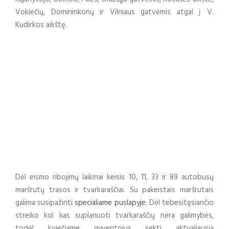
Vokiečių, Domininkonų ir Vilniaus gatvėmis atgal į V.
Kudirkos aikštę.
Dėl eismo ribojimų laikinai keisis 10, 11, 33 ir 89 autobusų
maršrutų trasos ir tvarkaraščiai. Su pakeistais maršrutais
galima susipažinti
specialiame puslapyje.
Dėl tebesitęsiančio
streiko kol kas suplanuoti tvarkaraščių nėra galimybės,
todėl kviečiame gyventojus sekti aktualiausią