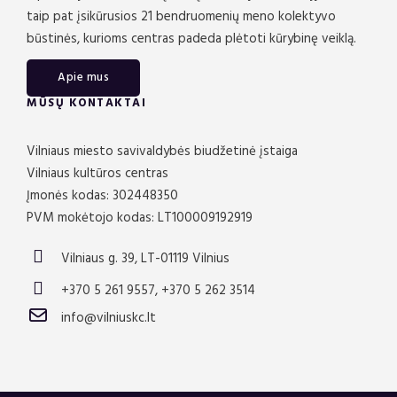
taip pat įsikūrusios 21 bendruomenių meno kolektyvo
būstinės, kurioms centras padeda plėtoti kūrybinę veiklą.
Apie mus
MŪSŲ KONTAKTAI
Vilniaus miesto savivaldybės biudžetinė įstaiga
Vilniaus kultūros centras
Įmonės kodas: 302448350
PVM mokėtojo kodas: LT100009192919
Vilniaus g. 39, LT-01119 Vilnius
+370 5 261 9557, +370 5 262 3514
info@vilniuskc.lt