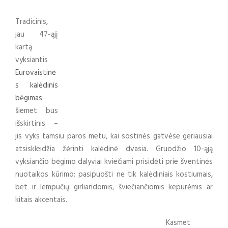
Tradicinis,
jau 47-ąjį
kartą
vyksiantis
Eurovaistinė
s kalėdinis
bėgimas
šiemet bus
išskirtinis –
jis vyks tamsiu paros metu, kai sostinės gatvėse geriausiai
atsiskleidžia žėrinti kalėdinė dvasia. Gruodžio 10-ąją
vyksiančio bėgimo dalyviai kviečiami prisidėti prie šventinės
nuotaikos kūrimo: pasipuošti ne tik kalėdiniais kostiumais,
bet ir lempučių girliandomis, šviečiančiomis kepurėmis ar
kitais akcentais.
Kasmet