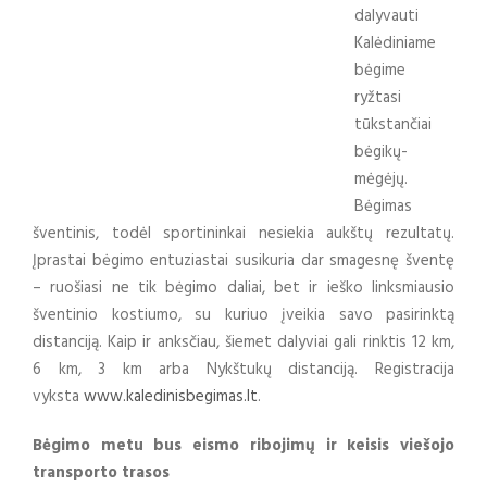
dalyvauti
Kalėdiniame
bėgime
ryžtasi
tūkstančiai
bėgikų-
mėgėjų.
Bėgimas
šventinis, todėl sportininkai nesiekia aukštų rezultatų.
Įprastai bėgimo entuziastai susikuria dar smagesnę šventę
– ruošiasi ne tik bėgimo daliai, bet ir ieško linksmiausio
šventinio kostiumo, su kuriuo įveikia savo pasirinktą
distanciją. Kaip ir anksčiau, šiemet dalyviai gali rinktis 12 km,
6 km, 3 km arba Nykštukų distanciją. Registracija
vyksta
www.kaledinisbegimas.lt
.
Bėgimo metu bus eismo ribojimų ir keisis viešojo
transporto trasos