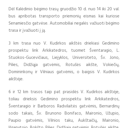
Dėl Kalėdinio bėgimo trasų gruodžio 10 d. nuo 14 iki 20 val.
bus apribotas transporto priemonių eismas kai kuriose
Senamiesčio gatvėse. Automobiliai negalės važiuoti bėgimo
trasa ir įvažiuoti į ją.
3 km trasa nuo V. Kudirkos aikštės driekiasi Gedimino
prospektu link Arkikatedros, tuomet Šventaragio, L.
Stuokos-Gucevičiaus, Liejyklos, Universiteto, Šv. Jono,
Pilies, Didžiąja gatvėmis, Rotušės aikšte, Vokiečių,
Domininkonų ir Vilniaus gatvėmis, o baigsis V. Kudirkos
aikštėje.
6 ir 12 km trasos taip pat prasidės V. Kudirkos aikštėje,
toliau drieksis Gedimino prospektu link Arkikatedros,
Šventaragio ir Barboros Radvilaitės gatvėmis, Bernardinų
sodo takais, Šv. Brunono Bonifaco, Maironio, Užupio,
Paupio gatvėmis, Vilnios taku, Aukštaičių, Maironio,
Išganytojo, Bokšto, Pilies, Didžiąja gatvėmis, Rotušės aikšte,