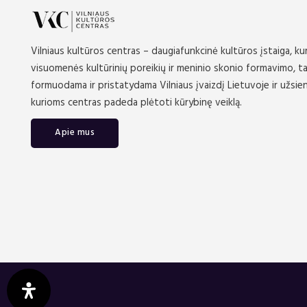
Vilniaus kultūros centras – daugiafunkcinė kultūros įstaiga, kur
visuomenės kultūrinių poreikių ir meninio skonio formavimo, ta
formuodama ir pristatydama Vilniaus įvaizdį Lietuvoje ir užsi
kurioms centras padeda plėtoti kūrybinę veiklą.
Apie mus