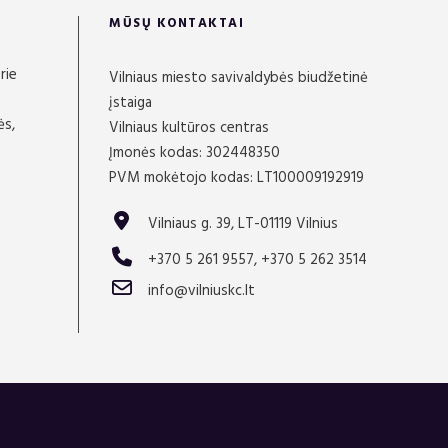
MŪSŲ KONTAKTAI
rie
Vilniaus miesto savivaldybės biudžetinė
įstaiga
ės,
Vilniaus kultūros centras
Įmonės kodas: 302448350
PVM mokėtojo kodas: LT100009192919
Vilniaus g. 39, LT-01119 Vilnius
+370 5 261 9557, +370 5 262 3514
info@vilniuskc.lt