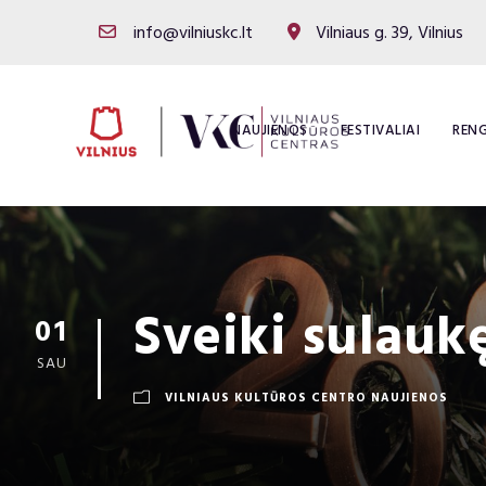
info@vilniuskc.lt
Vilniaus g. 39, Vilnius
NAUJIENOS
FESTIVALIAI
RENG
Sveiki sulauk
01
SAU
VILNIAUS KULTŪROS CENTRO NAUJIENOS