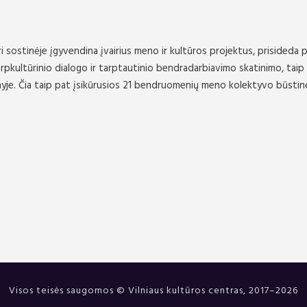
i sostinėje įgyvendina įvairius meno ir kultūros projektus, prisideda p
rpkultūrinio dialogo ir tarptautinio bendradarbiavimo skatinimo, taip
enyje. Čia taip pat įsikūrusios 21 bendruomenių meno kolektyvo būstin
Visos teisės saugomos © Vilniaus kultūros centras, 2017–2026