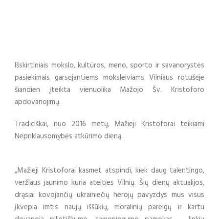
Išskirtiniais mokslo, kultūros, meno, sporto ir savanorystės
pasiekimais garsėjantiems moksleiviams Vilniaus rotušėje
šiandien įteikta vienuolika Mažojo Šv. Kristoforo
apdovanojimų.
Tradiciškai, nuo 2016 metų, Mažieji Kristoforai teikiami
Nepriklausomybės atkūrimo dieną.
„Mažieji Kristoforai kasmet atspindi, kiek daug talentingo,
veržlaus jaunimo kuria ateities Vilnių. Šių dienų aktualijos,
drąsiai kovojančių ukrainiečių herojų pavyzdys mus visus
įkvepia imtis naujų iššūkių, moralinių pareigų ir kartu