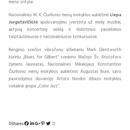
meno srityse.
Nacionalinės M. K. Čiurlionio menų mokyklos auklėtinė
Liepa
Jurgutavičiūtė
apdovanojimu įvertinta už meilę muzikai,
aktyvią koncertinę veiklą ir išskirtinius pasiekimus
tarptautiniuose ir nacionaliniuose konkursuose.
Renginio svečius vibrofonu atliekamu Mark Glentworth
kūriniu „Blues for Gilbert“ sveikino Mažojo Šv. Kristoforo
žymens laureatas, Nacionalinės Mikalojaus Konstantino
Čiurlionio menų mokyklos auklėtinis Augustas Burė, savo
pasirodymus dovanojo Artūro Noviko džiazo mokyklos
vokalinė grupė „Color Jazz“.
0
Shares