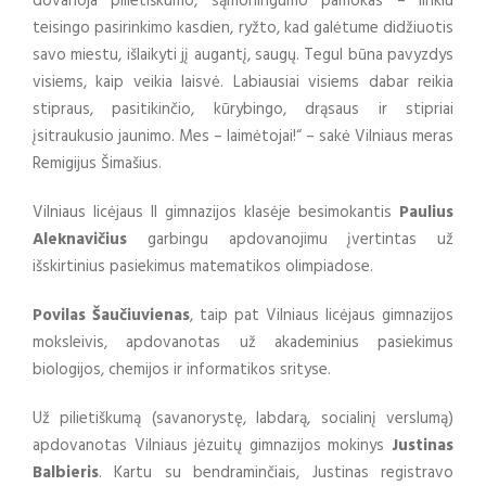
dovanoja pilietiškumo, sąmoningumo pamokas – linkiu
teisingo pasirinkimo kasdien, ryžto, kad galėtume didžiuotis
savo miestu, išlaikyti jį augantį, saugų. Tegul būna pavyzdys
visiems, kaip veikia laisvė. Labiausiai visiems dabar reikia
stipraus, pasitikinčio, kūrybingo, drąsaus ir stipriai
įsitraukusio jaunimo. Mes – laimėtojai!“ – sakė Vilniaus meras
Remigijus Šimašius.
Vilniaus licėjaus II gimnazijos klasėje besimokantis
Paulius
Aleknavičius
garbingu apdovanojimu įvertintas už
išskirtinius pasiekimus matematikos olimpiadose.
Povilas Šaučiuvienas
, taip pat Vilniaus licėjaus gimnazijos
moksleivis, apdovanotas už akademinius pasiekimus
biologijos, chemijos ir informatikos srityse.
Už pilietiškumą (savanorystę, labdarą, socialinį verslumą)
apdovanotas Vilniaus jėzuitų gimnazijos mokinys
Justinas
Balbieris
. Kartu su bendraminčiais, Justinas registravo