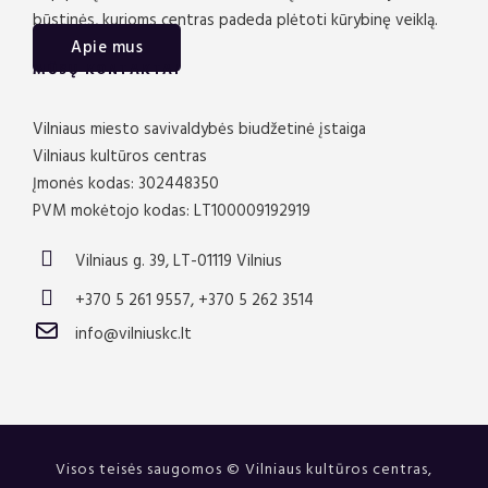
būstinės, kurioms centras padeda plėtoti kūrybinę veiklą.
Apie mus
MŪSŲ KONTAKTAI
Vilniaus miesto savivaldybės biudžetinė įstaiga
Vilniaus kultūros centras
Įmonės kodas: 302448350
PVM mokėtojo kodas: LT100009192919
Vilniaus g. 39, LT-01119 Vilnius
+370 5 261 9557, +370 5 262 3514
info@vilniuskc.lt
Visos teisės saugomos © Vilniaus kultūros centras,