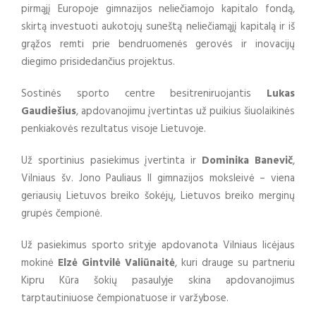
pirmąjį Europoje gimnazijos neliečiamojo kapitalo fondą,
skirtą investuoti aukotojų suneštą neliečiamąjį kapitalą ir iš
grąžos remti prie bendruomenės gerovės ir inovacijų
diegimo prisidedančius projektus.
Sostinės sporto centre besitreniruojantis
Lukas
Gaudiešius
, apdovanojimu įvertintas už puikius šiuolaikinės
penkiakovės rezultatus visoje Lietuvoje.
Už sportinius pasiekimus įvertinta ir
Dominika Banevič
,
Vilniaus šv. Jono Pauliaus II gimnazijos moksleivė – viena
geriausių Lietuvos breiko šokėjų, Lietuvos breiko merginų
grupės čempionė.
Už pasiekimus sporto srityje apdovanota Vilniaus licėjaus
mokinė
Elzė Gintvilė Valiūnaitė
, kuri drauge su partneriu
Kipru Kūra šokių pasaulyje skina apdovanojimus
tarptautiniuose čempionatuose ir varžybose.