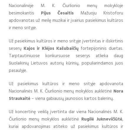
Nacionalinėje M. K. Čiurlionio menų mokykloje
besimokantis
Pijus Česaitis
Mažuoju Kristoforu
apdovanotas už meilę muzikai ir įvairius pasiekimus kultūros
ir meno srityje.
Už pasiekimus kultūros ir meno srityje įvertintas ir išskirtinis
seserų
Kajos ir Klėjos Kašubaičių
fortepijoninis duetas.
Tarptautiniuose konkursuose seserys atlieka daug
šiuolaikinių Lietuvos autorių kūrinių, populiarindamos juos
pasaulyje.
Už pasiekimus kultūros ir meno srityje apdovanota
Nacionalinės M. K. Čiurlionio menų mokyklos auklėtinė
Nora
Straukaitė
– viena gabiausių jaunosios kartos balerinų.
Už koncertinę veiklą įvertinta dar viena Nacionalinės M. K.
Čiurlionio menų mokyklos auklėtinė
Rugilė Juknevičiūtė
,
kuriai apdovanojimas atiteko už pasiekimus kultūros ir