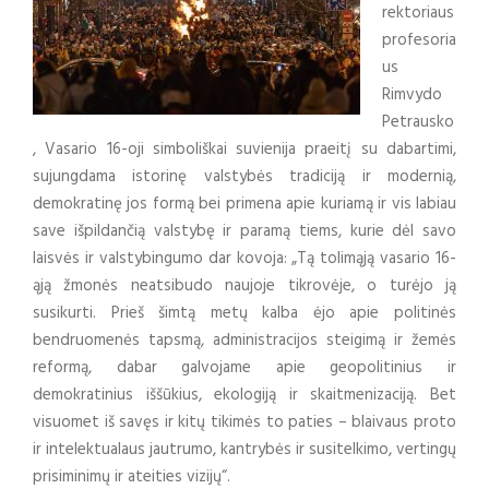
rektoriaus
profesoria
us
Rimvydo
Petrausko
, Vasario 16-oji simboliškai suvienija praeitį su dabartimi,
sujungdama istorinę valstybės tradiciją ir modernią,
demokratinę jos formą bei primena apie kuriamą ir vis labiau
save išpildančią valstybę ir paramą tiems, kurie dėl savo
laisvės ir valstybingumo dar kovoja: „Tą tolimąją vasario 16-
ąją žmonės neatsibudo naujoje tikrovėje, o turėjo ją
susikurti. Prieš šimtą metų kalba ėjo apie politinės
bendruomenės tapsmą, administracijos steigimą ir žemės
reformą, dabar galvojame apie geopolitinius ir
demokratinius iššūkius, ekologiją ir skaitmenizaciją. Bet
visuomet iš savęs ir kitų tikimės to paties – blaivaus proto
ir intelektualaus jautrumo, kantrybės ir susitelkimo, vertingų
prisiminimų ir ateities vizijų“.