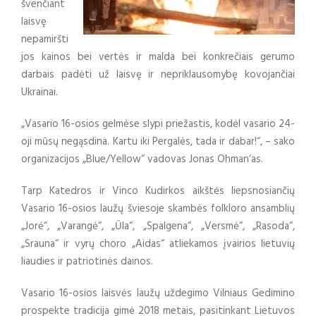
švenčiant
laisvę
nepamiršti
jos kainos bei vertės ir malda bei konkrečiais gerumo
darbais padėti už laisvę ir nepriklausomybę kovojančiai
Ukrainai.
„Vasario 16-osios gelmėse slypi priežastis, kodėl vasario 24-
oji mūsų negąsdina. Kartu iki Pergalės, tada ir dabar!“, – sako
organizacijos „Blue/Yellow“ vadovas Jonas Ohman‘as.
Tarp Katedros ir Vinco Kudirkos aikštės liepsnosiančių
Vasario 16-osios laužų šviesoje skambės folkloro ansamblių
„Jorė“, „Varangė“, „Ūla“, „Spalgena“, „Versmė“, „Rasoda“,
„Srauna“ ir vyrų choro „Aidas“ atliekamos įvairios lietuvių
liaudies ir patriotinės dainos.
Vasario 16-osios laisvės laužų uždegimo Vilniaus Gedimino
prospekte tradicija gimė 2018 metais, pasitinkant Lietuvos