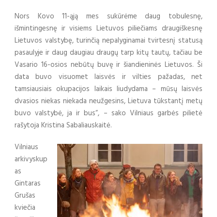
Nors Kovo 11-ąją mes sukūrėme daug tobulesnę,
išmintingesnę ir visiems Lietuvos piliečiams draugiškesnę
Lietuvos valstybę, turinčią nepalyginamai tvirtesnį statusą
pasaulyje ir daug daugiau draugų tarp kitų tautų, tačiau be
Vasario 16-osios nebūtų buvę ir šiandieninės Lietuvos. Ši
data buvo visuomet laisvės ir vilties pažadas, net
tamsiausiais okupacijos laikais liudydama – mūsų laisvės
dvasios niekas niekada neužgesins, Lietuva tūkstantį metų
buvo valstybė, ja ir bus“, – sako Vilniaus garbės pilietė
rašytoja Kristina Sabaliauskaitė.
Vilniaus
arkivyskup
as
Gintaras
Grušas
kviečia