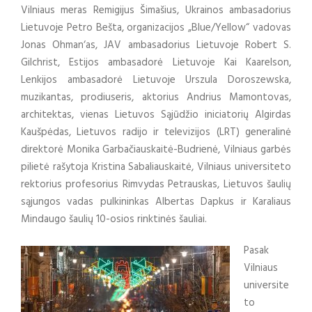
Vilniaus meras Remigijus Šimašius, Ukrainos ambasadorius
Lietuvoje Petro Bešta, organizacijos „Blue/Yellow“ vadovas
Jonas Ohman‘as, JAV ambasadorius Lietuvoje Robert S.
Gilchrist, Estijos ambasadorė Lietuvoje Kai Kaarelson,
Lenkijos ambasadorė Lietuvoje Urszula Doroszewska,
muzikantas, prodiuseris, aktorius Andrius Mamontovas,
architektas, vienas Lietuvos Sąjūdžio iniciatorių Algirdas
Kaušpėdas, Lietuvos radijo ir televizijos (LRT) generalinė
direktorė Monika Garbačiauskaitė-Budrienė, Vilniaus garbės
pilietė rašytoja Kristina Sabaliauskaitė, Vilniaus universiteto
rektorius profesorius Rimvydas Petrauskas, Lietuvos šaulių
sąjungos vadas pulkininkas Albertas Dapkus ir Karaliaus
Mindaugo šaulių 10-osios rinktinės šauliai.
Pasak
Vilniaus
universite
to