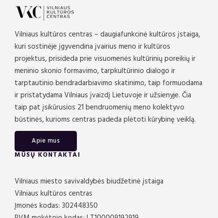
Vilniaus kultūros centras – daugiafunkcinė kultūros įstaiga,
kuri sostinėje įgyvendina įvairius meno ir kultūros
projektus, prisideda prie visuomenės kultūrinių poreikių ir
meninio skonio formavimo, tarpkultūrinio dialogo ir
tarptautinio bendradarbiavimo skatinimo, taip formuodama
ir pristatydama Vilniaus įvaizdį Lietuvoje ir užsienyje. Čia
taip pat įsikūrusios 21 bendruomenių meno kolektyvo
būstinės, kurioms centras padeda plėtoti kūrybinę veiklą.
Apie mus
MŪSŲ KONTAKTAI
Vilniaus miesto savivaldybės biudžetinė įstaiga
Vilniaus kultūros centras
Įmonės kodas: 302448350