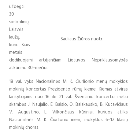
uždegti
30
simbolinių
Laisvės
laužų,
Sauliaus Žiūros nuotr.
kurie šiais
metais
dedikuojami artėjančiam Lietuvos Nepriklausomybės
atkūrimo 30–mečiui.
18 val. vyks Nacionalinės M. K. Čiurlionio menų mokyklos
mokinių koncertas Prezidento rūmų kieme. Kiemas atviras
lankytojams nuo 16 iki 21 val. Šventinio koncerto metu
skambės J. Naujalio, E. Balsio, O. Balakausko, B. Kutavičiaus
V. Augustino, L. Vilkončiaus kūriniai, kuriuos atliks
Nacionalinės M. K. Čiurlionio menų mokyklos 6–12 klasių
mokinių choras.