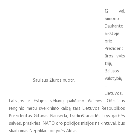
12 val.
Simono
Daukanto
aikštėje
prie
Prezident
ūros vyks
trijų
Baltijos
valstybių
Sauliaus Žiūros nuotr.
–
Lietuvos,
Latvijos ir Estijos vėliavų pakėlimo iškilmės. Oficialaus
renginio metu sveikinimo kalbą tars Lietuvos Respublikos
Prezidentas Gitanas Nausėda, tradiciškai aidės trys garbės
salvės, praskries NATO oro policijos misijos naikintuvai, bus
skaitomas Nepriklausomybės Aktas.