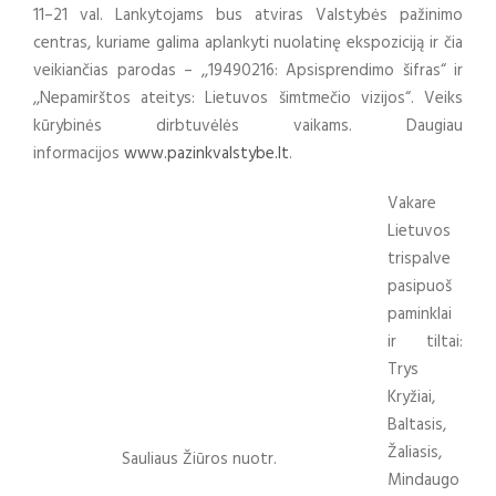
11–21 val. Lankytojams bus atviras Valstybės pažinimo
centras, kuriame galima aplankyti nuolatinę ekspoziciją ir čia
veikiančias parodas – ,,19490216: Apsisprendimo šifras“ ir
,,Nepamirštos ateitys: Lietuvos šimtmečio vizijos“. Veiks
kūrybinės dirbtuvėlės vaikams. Daugiau
informacijos
www.pazinkvalstybe.lt
.
Vakare
Lietuvos
trispalve
pasipuoš
paminklai
ir tiltai:
Trys
Kryžiai,
Baltasis,
Žaliasis,
Sauliaus Žiūros nuotr.
Mindaugo