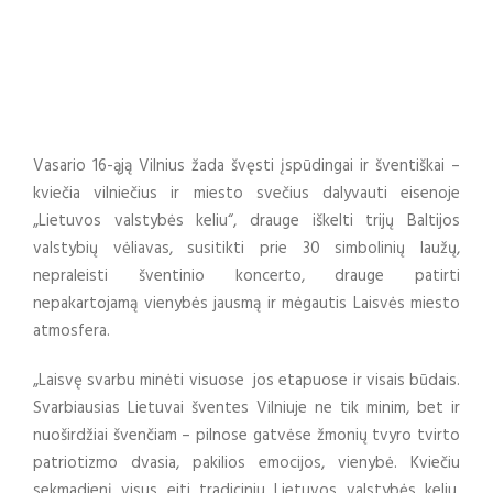
VILNIAUS KULTŪROS CENTRO NAUJIENOS
Vasario 16-ąją Vilnius žada švęsti įspūdingai ir šventiškai –
kviečia vilniečius ir miesto svečius dalyvauti eisenoje
„Lietuvos valstybės keliu“, drauge iškelti trijų Baltijos
valstybių vėliavas, susitikti prie 30 simbolinių laužų,
nepraleisti šventinio koncerto, drauge patirti
nepakartojamą vienybės jausmą ir mėgautis Laisvės miesto
atmosfera.
„Laisvę svarbu minėti visuose jos etapuose ir visais būdais.
Svarbiausias Lietuvai šventes Vilniuje ne tik minim, bet ir
nuoširdžiai švenčiam – pilnose gatvėse žmonių tvyro tvirto
patriotizmo dvasia, pakilios emocijos, vienybė. Kviečiu
sekmadienį visus eiti tradiciniu Lietuvos valstybės keliu,