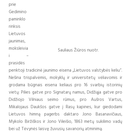
prie
Gedimino
paminklo
rinksis
Lietuvos
jaunimas,
moksleivia
Sauliaus Žiūros nuotr.
i –
prasidės
penktoji tradicinė jaunimo eisena „Lietuvos valstybės keliu“.
Nešina trispalvėmis, mokyklų ir universitetų vėliavomis ir
grodama būgnais eisena keliaus pro 16 svarbių istorinių
vietų: Pilies gatve pro Signatarų namus, Didžiąja gatve pro
Didžiojo Vilniaus seimo rūmus, pro Aušros Vartus,
Mikalojaus Daukšos gatve į Rasų kapines, kur giedodami
Lietuvos himną pagerbs daktaro Jono Basanavičiaus,
Mykolo Biržiškos ir Jono Vileišio, 1863 metų sukilimo vadų
bei už Tėvynės laisvę žuvusių savanorių atminimą.