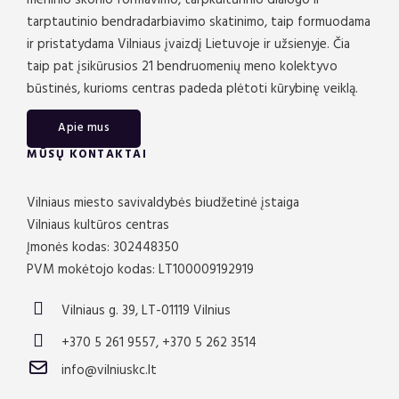
meninio skonio formavimo, tarpkultūrinio dialogo ir
tarptautinio bendradarbiavimo skatinimo, taip formuodama
ir pristatydama Vilniaus įvaizdį Lietuvoje ir užsienyje. Čia
taip pat įsikūrusios 21 bendruomenių meno kolektyvo
būstinės, kurioms centras padeda plėtoti kūrybinę veiklą.
Apie mus
MŪSŲ KONTAKTAI
Vilniaus miesto savivaldybės biudžetinė įstaiga
Vilniaus kultūros centras
Įmonės kodas: 302448350
PVM mokėtojo kodas: LT100009192919
Vilniaus g. 39, LT-01119 Vilnius
+370 5 261 9557, +370 5 262 3514
info@vilniuskc.lt