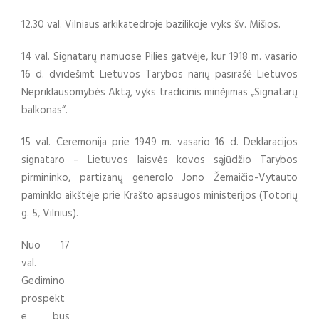
12.30 val. Vilniaus arkikatedroje bazilikoje vyks šv. Mišios.
14 val. Signatarų namuose Pilies gatvėje, kur 1918 m. vasario
16 d. dvidešimt Lietuvos Tarybos narių pasirašė Lietuvos
Nepriklausomybės Aktą, vyks tradicinis minėjimas „Signatarų
balkonas“.
15 val. Ceremonija prie 1949 m. vasario 16 d. Deklaracijos
signataro – Lietuvos laisvės kovos sąjūdžio Tarybos
pirmininko, partizanų generolo Jono Žemaičio-Vytauto
paminklo aikštėje prie Krašto apsaugos ministerijos (Totorių
g. 5, Vilnius).
Nuo 17
val.
Gedimino
prospekt
e bus