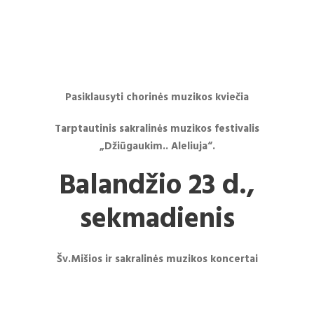
VILNIAUS KULTŪROS CENTRO NAUJIENOS
Pasiklausyti chorinės muzikos kviečia
Tarptautinis sakralinės muzikos festivalis
„Džiūgaukim.. Aleliuja“.
Balandžio 23 d.,
sekmadienis
Šv.Mišios ir sakralinės muzikos koncertai