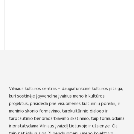
Vilniaus kultūros centras – daugiafunkcinė kultūros įstaiga,
kuri sostinėje įgyvendina įvairius meno ir kultūros
projektus, prisideda prie visuomenės kultūrinių poreikių ir
meninio skonio formavimo, tarpkultūrinio dialogo ir
tarptautinio bendradarbiavimo skatinimo, taip formuodama
ir pristatydama Vilniaus įvaizdį Lietuvoje ir užsienyje. Čia
taip pat įsikūrusios 21 bendruomenių meno kolektyvo