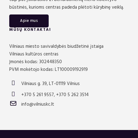
būstinės, kurioms centras padeda plėtoti kūrybinę veiklą.
Apie mus
MŪSŲ KONTAKTAI
Vilniaus miesto savivaldybės biudžetinė įstaiga
Vilniaus kultūros centras
Įmonės kodas: 302448350
PVM mokėtojo kodas: LT100009192919
Vilniaus g. 39, LT-01119 Vilnius
+370 5 261 9557, +370 5 262 3514
info@vilniuskc.lt