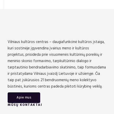
Vilniaus kultūros centras – daugiafunkcinė kultūros įstaiga,
kuri sostinėje įgyvendina įvairius meno ir kultūros
projektus, prisideda prie visuomenės kultūrinių poreikių ir
meninio skonio formavimo, tarpkultūrinio dialogo ir
tarptautinio bendradarbiavimo skatinimo, taip formuodama
ir pristatydama Vilniaus įvaizdį Lietuvoje ir užsienyje. Čia
taip pat įsikūrusios 21 bendruomenių meno kolektyvo
būstinės, kurioms centras padeda plėtoti kūrybinę veiklą.
Apie mus
MŪSŲ KONTAKTAI