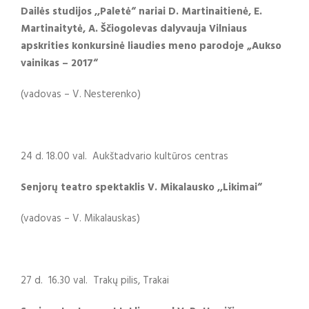
Dailės studijos ,,Paletė“ nariai
D. Martinaitienė, E.
Martinaitytė, A. Ščiogolevas dalyvauja Vilniaus
apskrities konkursinė liaudies meno parodoje „Aukso
vainikas – 2017“
(vadovas – V. Nesterenko)
24 d. 18.00 val. Aukštadvario kultūros centras
Senjorų teatro spektaklis V. Mikalausko ,,Likimai“
(vadovas – V. Mikalauskas)
27 d. 16.30 val. Trakų pilis, Trakai