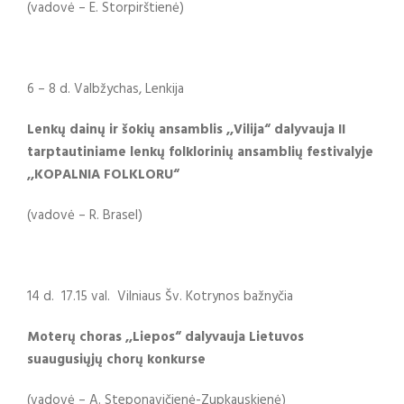
(vadovė – E. Storpirštienė)
6 – 8 d. Valbžychas, Lenkija
Lenkų dainų ir šokių ansamblis ,,Vilija“ dalyvauja I
I
tarptautiniame lenkų folklorinių ansamblių festivalyje
,,KOPALNIA FOLKLORU“
(vadovė – R. Brasel)
14 d. 17.15 val. Vilniaus Šv. Kotrynos bažnyčia
Moterų choras ,,Liepos“ dalyvauja Lietuvos
suaugusiųjų chorų konkurse
(vadovė – A. Steponavičienė-Zupkauskienė)