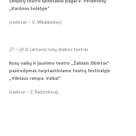
Senjorų teatro spektaklis pagal V. Petkevičių
,,Karūnos šešėlyje“
(vadovas – V. Mikalauskas)
27 – 29 d. Lietuvos rusų dramos teatras
Rusų vaikų ir jaunimo teatro ,,Žaliasis žibintas“
pasirodymas tarptautiniame teatrų festivalyje
,,Vilniaus rampa. Vaikai“
(vadovė – Z. Radzivilova)