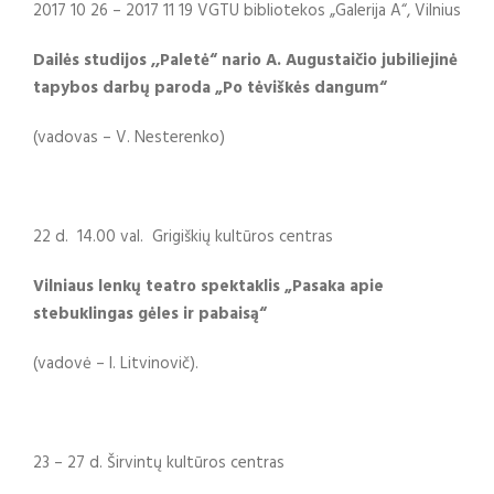
2017 10 26 – 2017 11 19 VGTU bibliotekos „Galerija A“, Vilnius
Dailės studijos ,,Paletė“ nario A. Augustaičio jubiliejinė
tapybos darbų paroda „Po tėviškės dangum“
(vadovas – V. Nesterenko)
22 d. 14.00 val. Grigiškių kultūros centras
Vilniaus lenkų teatro spektaklis „Pasaka apie
stebuklingas gėles ir pabaisą“
(vadovė – I. Litvinovič).
23 – 27 d. Širvintų kultūros centras