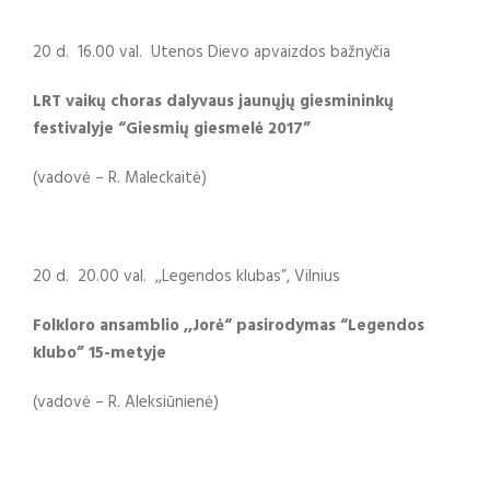
20 d. 16.00 val. Utenos Dievo apvaizdos bažnyčia
LRT vaikų choras dalyvaus jaunųjų giesmininkų
festivalyje “Giesmių giesmelė 2017”
(vadovė – R. Maleckaitė)
20 d. 20.00 val. ,,Legendos klubas”, Vilnius
Folkloro ansamblio ,,Jorė“ pasirodymas “Legendos
klubo” 15-metyje
(vadovė – R. Aleksiūnienė)