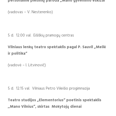
p
ersonalinė piešinių paroda „Mano gyvenimo
eskizai“
(vadovas – V. Nesterenko)
5 d. 12.00 val. Eišiškių pramogų centras
Vilniaus lenkų teatro spektaklis pagal P. Sauvil „Meilė
ir politika“
(vadovė – I. Litvinovič)
5 d. 12.15 val. Vilniaus Petro Vileišio progimnazija
Teatro studijos „Elementorius“ poetinis spektaklis
,,Mano Vilnius”, skirtas Mokytojų dienai