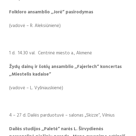
Folkloro ansamblio ,,Jorė“ pasirodymas
(vadovė – R. Aleksiūnienė)
1 d. 14.30 val. Centrinė miesto a., Akmenė
Žydų dainų ir šokių ansamblio ,,Fajerlech“ koncertas
,,Miestelis kadaise“
(vadovė – L. Vyšniauskienė)
4 – 27 d. Dailės parduotuvė – salonas „Skizze“, Vilnius
Dailės studijos ,,Paletė“ narės L. Širvydienės