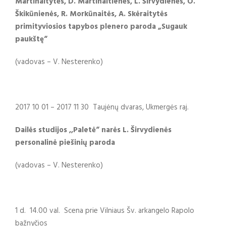
Martinaitytės, D. Martinaitienės, L. Širvydienės, O.
Škikūnienės, R. Morkūnaitės, A. Skėraitytės
primityviosios tapybos plenero paroda „Sugauk
paukštę“
(vadovas – V. Nesterenko)
2017 10 01 – 2017 11 30 Taujėnų dvaras, Ukmergės raj.
Dailės studijos ,,Paletė“ narės L. Širvydienės
personalinė piešinių paroda
(vadovas – V. Nesterenko)
1 d. 14.00 val. Scena prie Vilniaus Šv. arkangelo Rapolo
bažnyčios