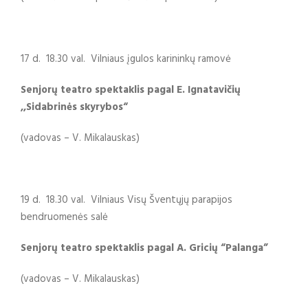
17 d. 18.30 val. Vilniaus įgulos karininkų ramovė
Senjorų teatro spektaklis pagal E. Ignatavičių
,,Sidabrinės skyrybos“
(vadovas – V. Mikalauskas)
19 d. 18.30 val. Vilniaus Visų Šventųjų parapijos
bendruomenės salė
Senjorų teatro spektaklis pagal A. Gricių “Palanga”
(vadovas – V. Mikalauskas)