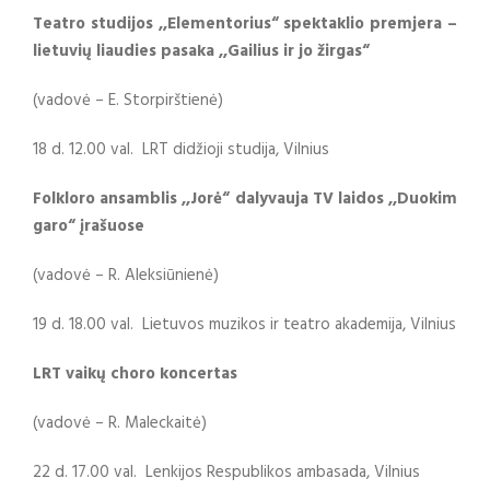
Teatro studijos ,,Elementorius“ spektaklio premjera –
lietuvių liaudies pasaka ,,Gailius ir jo žirgas“
(vadovė – E. Storpirštienė)
18 d. 12.00 val. LRT didžioji studija, Vilnius
Folkloro ansamblis ,,Jorė“ dalyvauja TV laidos ,,Duokim
garo“ įrašuose
(vadovė – R. Aleksiūnienė)
19 d. 18.00 val. Lietuvos muzikos ir teatro akademija, Vilnius
LRT vaikų choro koncertas
(vadovė – R. Maleckaitė)
22 d. 17.00 val. Lenkijos Respublikos ambasada, Vilnius