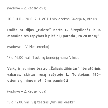
(vadovė – Z. Radzivilova)
2018 11 11 – 2018 12 11 VGTU bibliotekos Galerija A, Vilnius
Dailės studijos ,,Paletė“ narės L. Širvydienės ir R.
Morkūnaitės tapybos ir piešinių paroda „Po 20 metų“
(vadovas – V. Nesterenko)
17 d. 16.00 val. Tautinių bendrijų namai,Vilnius
Vaikų ir jaunimo teatro ,,Žaliasis žibintas“ literatūrinis
vakaras, skirtas rusų rašytojo L. Tolstojaus 190–
osioms gimimo metinėms paminėti
(vadovė – Z. Radzivilova)
18 d. 12.00 val. VšĮ teatras „Vilniaus klasika“