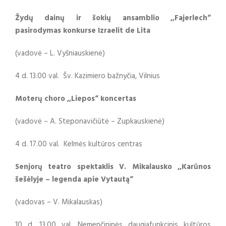
Žydų dainų ir šokių ansamblio ,,Fajerlech“
pasirodymas konkurse Izraelit de Lita
(vadovė – L. Vyšniauskienė)
4 d. 13.00 val. Šv. Kazimiero bažnyčia, Vilnius
Moterų choro ,,Liepos“ koncertas
(vadovė – A. Steponavičiūtė – Zupkauskienė)
4 d. 17.00 val. Kelmės kultūros centras
Senjorų teatro spektaklis V. Mikalausko ,,Karūnos
šešėlyje – legenda apie Vytautą“
(vadovas – V. Mikalauskas)
10 d. 13.00 val. Nemenčininės daugiafunkcinis kultūros