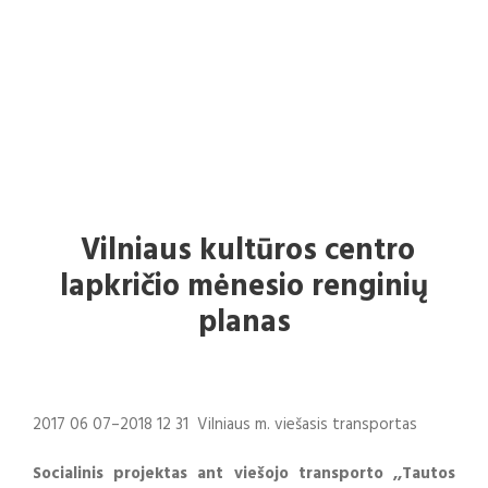
renginiai
VILNIAUS KULTŪROS CENTRO NAUJIENOS
,
VILNIAUS
KULTŪROS CENTRO RENGINIAI
Vilniaus kultūros centro
lapkričio mėnesio renginių
planas
2017 06 07–2018 12 31 Vilniaus m. viešasis transportas
Socialinis projektas ant viešojo transporto ,,Tautos