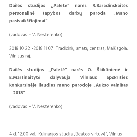
Dailės studijos ,,Paletė“ narės R.Baradinskaitės
personalinė tapybos darbų paroda „Mano
pasivaikščiojimai“
(vadovas – V. Nesterenko)
2018 10 22 -2018 11 07 Tradicinių amatų centras, Maišiagola,
Vilniaus raj.
Dailės studijos ,,Paletė“ narės O. Škikūnienė ir
E.Martinaitytė dalyvauja Vilniaus apskrities
konkursinėje liaudies meno parodoje „Aukso vainikas
– 2018“
(vadovas – V. Nesterenko)
4 d. 12.00 val. Kulinarijos studija „Beatos virtuvė“, Vilnius