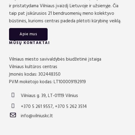
ir pristatydama Vilniaus įvaizdį Lietuvoje ir užsienyje. Čia
taip pat įsikūrusios 21 bendruomenių meno kolektyvo
būstinės, kurioms centras padeda plėtoti kūrybinę veiklą.
Apie mus
MŪSŲ KONTAKTAI
Vilniaus miesto savivaldybės biudžetinė įstaiga
Vilniaus kultūros centras
Įmonės kodas: 302448350
PVM mokėtojo kodas: LT100009192919
Vilniaus g. 39, LT-01119 Vilnius
+370 5 261 9557, +370 5 262 3514
info@vilniuskc.lt