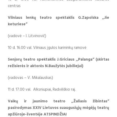
centras
Vilniaus lenkų teatro spektaklis
G.Zapolska ,,Jie
keturiese“
(vadovė – I. Litvinovič)
10 d. 16.00 val. Vilniaus įgulos karininkų ramovė
Senjorų teatro spektaklis J.Griciaus ,,Palanga“ (skirtas
režisierės ir aktorės N.Baužytės jubiliejui)
(vadovas – V. Mikalauskas)
11 d. 17.00 val. Alksniupiai, Radviliškio raj.
Vaikų ir jaunimo teatro ,,Žaliasis žibintas“
pasirodymas XXIV Lietuvos suaugusiųjų mėgėjų teatrų
apžiūroje-šventėje ATSPINDŽIAI