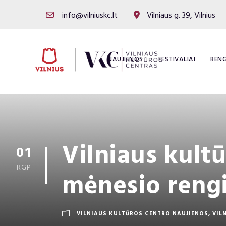
info@vilniuskc.lt
Vilniaus g. 39, Vilnius
NAUJIENOS
FESTIVALIAI
RENG
Vilniaus kult
01
RGP
mėnesio rengi
VILNIAUS KULTŪROS CENTRO NAUJIENOS
,
VIL