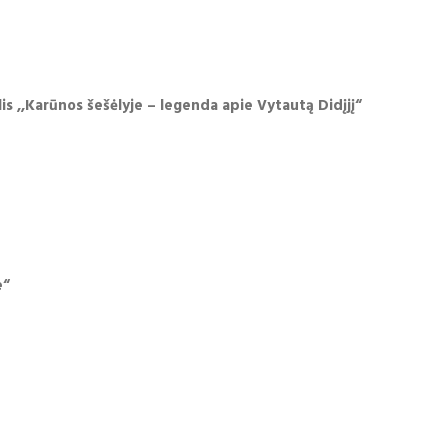
is ,,Karūnos šešėlyje – legenda apie Vytautą Didįjį“
e“