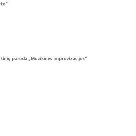
rto“
iešinių paroda „Muzikinės improvizacijos“