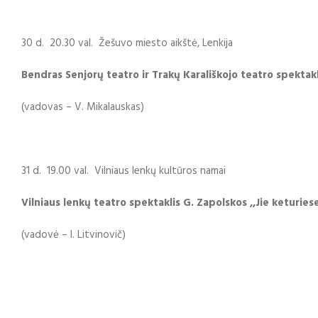
30 d. 20.30 val. Žešuvo miesto aikštė, Lenkija
Bendras Senjorų teatro ir Trakų Karališkojo teatro spektakl
(vadovas – V. Mikalauskas)
31 d. 19.00 val. Vilniaus lenkų kultūros namai
Vilniaus lenkų teatro spektaklis G. Zapolskos ,,Jie keturies
(vadovė – I. Litvinovič)