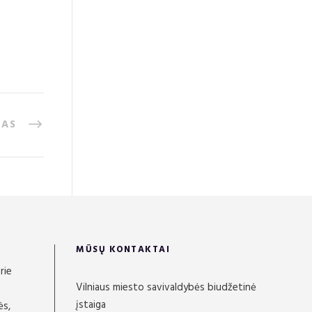
TAS
MŪSŲ KONTAKTAI
rie
Vilniaus miesto savivaldybės biudžetinė
įstaiga
ės,