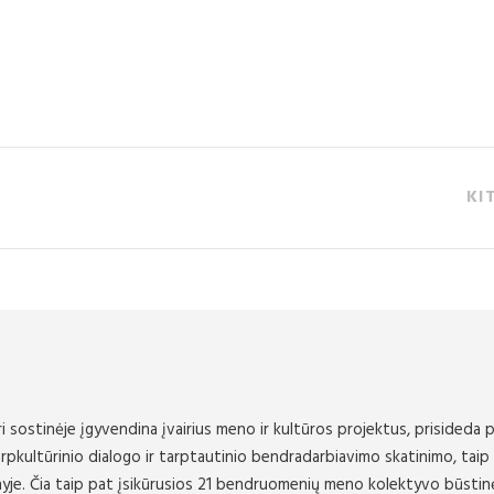
KI
i sostinėje įgyvendina įvairius meno ir kultūros projektus, prisideda p
rpkultūrinio dialogo ir tarptautinio bendradarbiavimo skatinimo, taip
enyje. Čia taip pat įsikūrusios 21 bendruomenių meno kolektyvo būstin