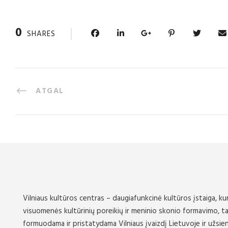
0
SHARES
ATGAL
Vilniaus kultūros centras – daugiafunkcinė kultūros įstaiga, kur
visuomenės kultūrinių poreikių ir meninio skonio formavimo, ta
formuodama ir pristatydama Vilniaus įvaizdį Lietuvoje ir užsi