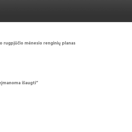
ro rugpjūčio mėnesio renginių planas
neįmanoma išaugti“