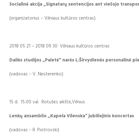
Socialinė akcija ,,
Signatarų sentencijos ant viešojo transpo
(organizatorius – Vilniaus kultūros centras)
2018 05 21 – 2018 09 30 Vilniaus kultūros centras
Dailės studijos ,,Paletė“ narės L.Širvydienės personalinė p
(vadovas – V. Nesterenko)
15 d. 15.00 val. Rotušės aikštė,Vilnius
Lenkų ansamblio ,,Kapela Vilenska“ jubiliejinis koncertas
(vadovas – R. Piotrovski)