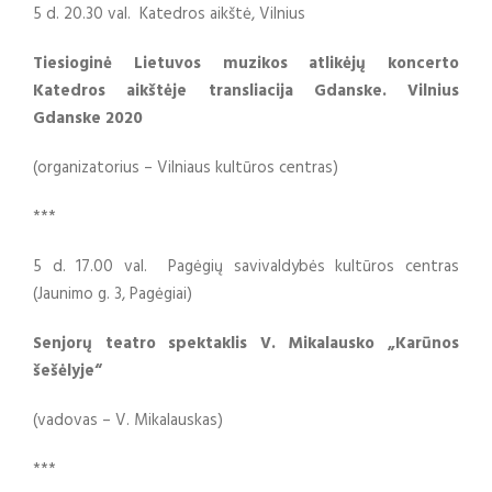
5 d. 20.30 val. Katedros aikštė, Vilnius
Tiesioginė Lietuvos muzikos atlikėjų koncerto
Katedros aikštėje transliacija Gdanske. Vilnius
Gdanske 2020
(organizatorius – Vilniaus kultūros centras)
***
5 d. 17.00 val. Pagėgių savivaldybės kultūros centras
(Jaunimo g. 3, Pagėgiai)
Senjorų teatro spektaklis V. Mikalausko „Karūnos
šešėlyje“
(vadovas – V. Mikalauskas)
***