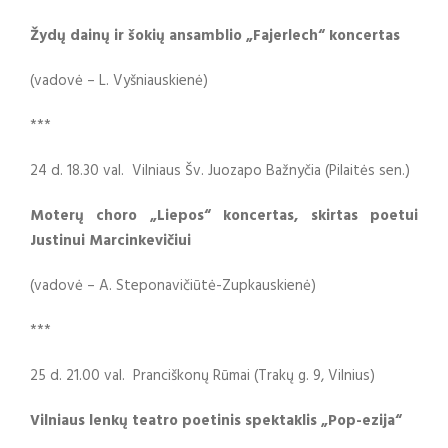
Žydų dainų ir šokių ansamblio „Fajerlech“ koncertas
(vadovė – L. Vyšniauskienė)
***
24 d. 18.30 val. Vilniaus Šv. Juozapo Bažnyčia (Pilaitės sen.)
Moterų choro „Liepos“ koncertas, skirtas poetui
Justinui Marcinkevičiui
(vadovė – A. Steponavičiūtė-Zupkauskienė)
***
25 d. 21.00 val. Pranciškonų Rūmai (Trakų g. 9, Vilnius)
Vilniaus lenkų teatro poetinis spektaklis „Pop-ezija“