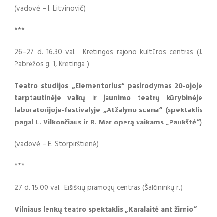
(vadovė – I. Litvinovič)
***
26–27 d. 16.30 val. Kretingos rajono kultūros centras (J.
Pabrėžos g. 1, Kretinga )
Teatro studijos „Elementorius“ pasirodymas 20-ojoje
tarptautinėje vaikų ir jaunimo teatrų kūrybinėje
laboratorijoje-festivalyje „Atžalyno scena“ (spektaklis
pagal L. Vilkončiaus ir B. Mar operą vaikams „Paukštė“)
(vadovė – E. Storpirštienė)
***
27 d. 15.00 val. Eišiškių pramogų centras (Šalčininkų r.)
Vilniaus lenkų teatro spektaklis „Karalaitė ant žirnio“