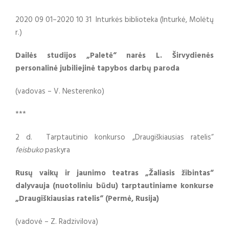
2020 09 01–2020 10 31 Inturkės biblioteka (Inturkė, Molėtų
r.)
Dailės studijos „Paletė“ narės L. Širvydienės
personalinė jubiliejinė tapybos darbų paroda
(vadovas – V. Nesterenko)
***
2 d. Tarptautinio konkurso „Draugiškiausias ratelis“
feisbuko
paskyra
Rusų vaikų ir jaunimo teatras „Žaliasis žibintas“
dalyvauja (nuotoliniu būdu) tarptautiniame konkurse
„Draugiškiausias ratelis“ (Permė, Rusija)
(vadovė – Z. Radzivilova)