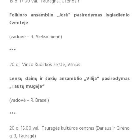
19 d. 17.00 val. Tauragnai, Utenos r.
Folkloro ansamblio „Jorė“ pasirodymas lygiadienio
šventėje
(vadovė – R. Aleksiūnienė)
***
20 d. Vinco Kudirkos aikštė, Vilnius
Lenkų dainų ir šokių ansamblio „Vilija“ pasirodymas
„Tautų mugėje“
(vadovė – R. Brasel)
***
20 d. 15.00 val. Tauragės kultūros centras (Dariaus ir Girėno
g. 3, Tauragė)