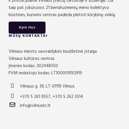
ir pristatydama Vilniaus įvaizdį Lietuvoje ir užsienyje. Čia
taip pat įsikūrusios 21 bendruomenių meno kolektyvo
būstinės, kurioms centras padeda plėtoti kūrybinę veiklą.
Apie mus
MŪSŲ KONTAKTAI
Vilniaus miesto savivaldybės biudžetinė įstaiga
Vilniaus kultūros centras
Įmonės kodas: 302448350
PVM mokėtojo kodas: LT100009192919
Vilniaus g. 39, LT-01119 Vilnius
+370 5 261 9557, +370 5 262 3514
info@vilniuskc.lt