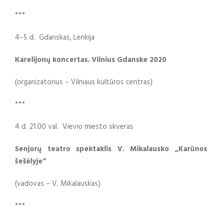
***
4–5 d. Gdanskas, Lenkija
Karelijonų koncertas. Vilnius Gdanske 2020
(organizatorius – Vilniaus kultūros centras)
***
4 d. 21.00 val. Vievio miesto skveras
Senjorų teatro spektaklis V. Mikalausko „Karūnos
šešėlyje“
(vadovas – V. Mikalauskas)
***