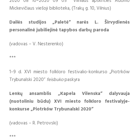
2020 08 10–2020 09 05 Vilniaus apskrities Adomo
Mickevičiaus viešoji biblioteka, (Trakų g. 10, Vilnius)
Dailės studijos „Paletė“ narės L. Širvydienės
personalinė jubiliejinė tapybos darbų paroda
(vadovas – V. Nesterenko)
***
1–9 d. XVI miesto folkloro festivalio-konkurso „Piotrków
Trybunalski 2020“
feisbuko
paskyra
Lenkų ansamblis „Kapela Vilenska“ dalyvauja
(nuotoliniu būdu) XVI miesto folkloro festivalyje-
konkurse „Piotrków Trybunalski 2020“
(vadovas – R. Petrovski)
***