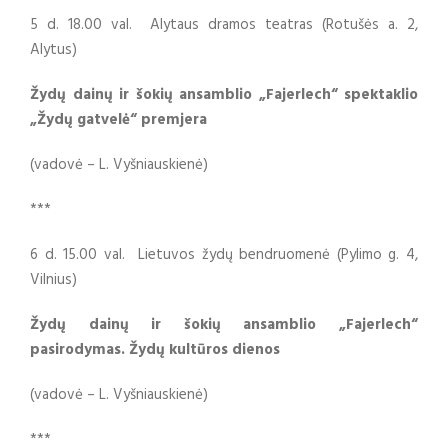
5 d. 18.00 val. Alytaus dramos teatras (Rotušės a. 2,
Alytus)
Žydų dainų ir šokių ansamblio „Fajerlech“ spektaklio
„Žydų gatvelė“ premjera
(vadovė – L. Vyšniauskienė)
***
6 d. 15.00 val. Lietuvos žydų bendruomenė (Pylimo g. 4,
Vilnius)
Žydų dainų ir šokių ansamblio „Fajerlech“
pasirodymas. Žydų kultūros dienos
(vadovė – L. Vyšniauskienė)
***