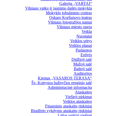
Galerija „VARTAI“
Vilniaus vaikų ir jaunimo dailės mokykla
Mokyklų tobulinimo centras
Oskaro Koršunovo teatras
Vilniaus fotografijos namai
Vilniaus miesto opera
Veikla
Nuostatai
Veiklos sritys
Veiklos planai
Paslaugos
Erdvės
Didžioji salė
Mažoji salė
Baltoji salė
Auditorijos
Kiemas „VASAROS TERASA“
Šv. Kotrynos bažnyčios renginių salė
Administracinė informacija
Ataskaitos
Viešieji pirkimai
Veiklos ataskaitos
Finansinių ataskaitų rinkiniai
Biudžeto vykdymo ataskaitų rinkiniai
Lėšos veiklai viešinti