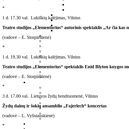
*
1 d. 17.30 val. Lukiškių kalėjimas, Vilnius
Teatro studijos „Elementorius“ a
utorinis spektaklis „Ar čia kas 
(vadovė – E. Storpirštienė)
*
1 d. 19.30 val. Lukiškių kalėjimas, Vilnius
Teatro studijos „Elementorius“
spektaklis Enid Blyton knygos mo
(vadovė – E. Storpirštienė)
*
3 d. 17.00 val. Lietuvos žydų bendruomenė, Vilnius
Žydų dainų ir šokių ansamblio „Fajerlech“ koncertas
(vadovė – L. Vyšniauskienė)
*