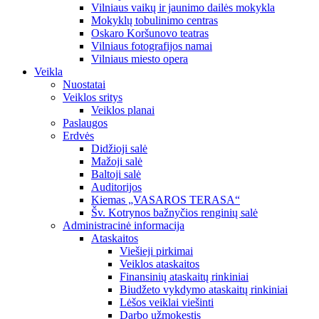
Vilniaus vaikų ir jaunimo dailės mokykla
Mokyklų tobulinimo centras
Oskaro Koršunovo teatras
Vilniaus fotografijos namai
Vilniaus miesto opera
Veikla
Nuostatai
Veiklos sritys
Veiklos planai
Paslaugos
Erdvės
Didžioji salė
Mažoji salė
Baltoji salė
Auditorijos
Kiemas „VASAROS TERASA“
Šv. Kotrynos bažnyčios renginių salė
Administracinė informacija
Ataskaitos
Viešieji pirkimai
Veiklos ataskaitos
Finansinių ataskaitų rinkiniai
Biudžeto vykdymo ataskaitų rinkiniai
Lėšos veiklai viešinti
Darbo užmokestis