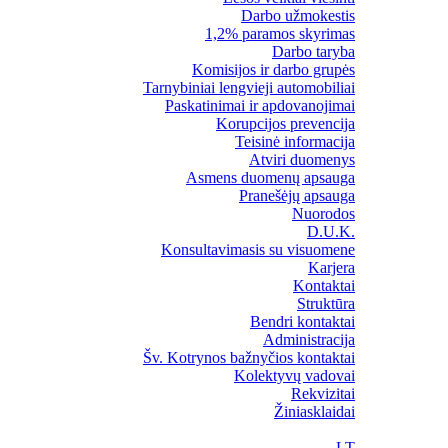
Darbo užmokestis
1,2% paramos skyrimas
Darbo taryba
Komisijos ir darbo grupės
Tarnybiniai lengvieji automobiliai
Paskatinimai ir apdovanojimai
Korupcijos prevencija
Teisinė informacija
Atviri duomenys
Asmens duomenų apsauga
Pranešėjų apsauga
Nuorodos
D.U.K.
Konsultavimasis su visuomene
Karjera
Kontaktai
Struktūra
Bendri kontaktai
Administracija
Šv. Kotrynos bažnyčios kontaktai
Kolektyvų vadovai
Rekvizitai
Žiniasklaidai
LT