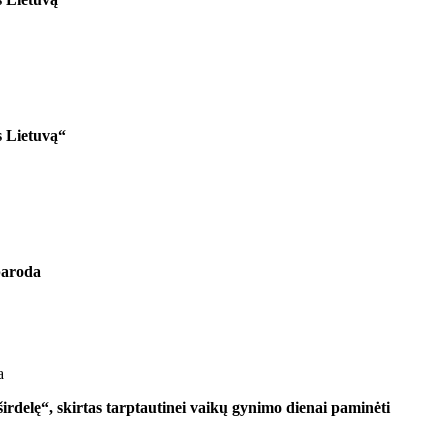
 Lietuvą“
 paroda
a
širdelę“, skirtas tarptautinei vaikų gynimo dienai paminėti