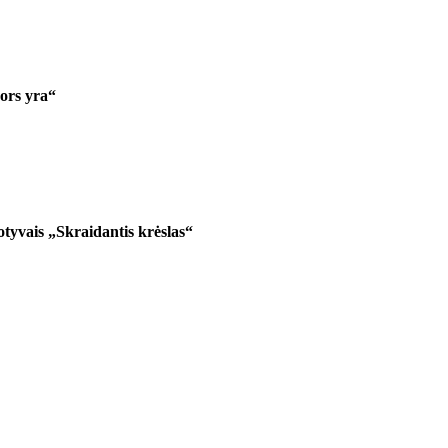
nors yra“
tyvais „Skraidantis krėslas“