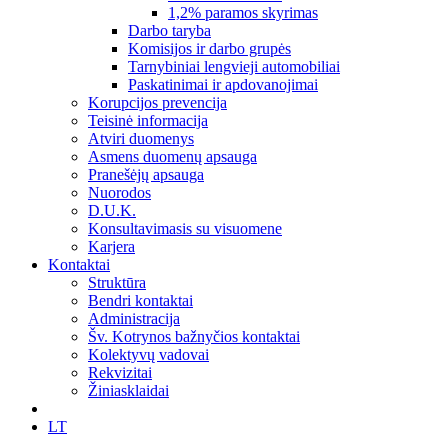
1,2% paramos skyrimas
Darbo taryba
Komisijos ir darbo grupės
Tarnybiniai lengvieji automobiliai
Paskatinimai ir apdovanojimai
Korupcijos prevencija
Teisinė informacija
Atviri duomenys
Asmens duomenų apsauga
Pranešėjų apsauga
Nuorodos
D.U.K.
Konsultavimasis su visuomene
Karjera
Kontaktai
Struktūra
Bendri kontaktai
Administracija
Šv. Kotrynos bažnyčios kontaktai
Kolektyvų vadovai
Rekvizitai
Žiniasklaidai
LT