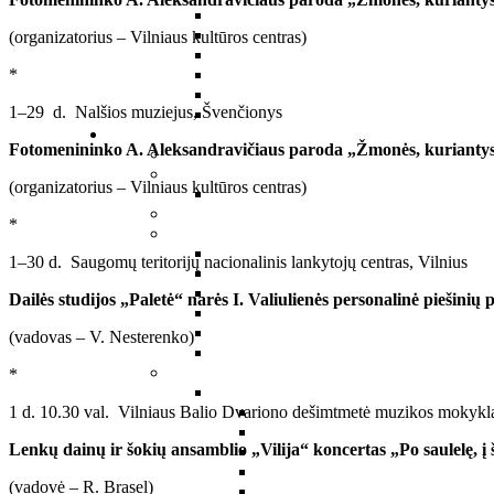
(organizatorius – Vilniaus kultūros centras)
*
1–29 d. Nalšios muziejus, Švenčionys
Fotomenininko A. Aleksandravičiaus paroda „Žmonės, kuriantys
(organizatorius – Vilniaus kultūros centras)
*
1–30 d. Saugomų teritorijų nacionalinis lankytojų centras, Vilnius
Dailės studijos „Paletė“ narės I. Valiulienės personalinė piešinių
(vadovas – V. Nesterenko)
*
1 d. 10.30 val. Vilniaus Balio Dvariono dešimtmetė muzikos mokykl
Lenkų dainų ir šokių ansamblio „Vilija“ koncertas „Po saulelę, į 
(vadovė – R. Brasel)