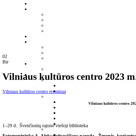
02
Bir
Vilniaus kultūros centro 2023 m.
Vilniaus kultūros centro renginiai
Vilniaus kultūros centro 202
1–29 d. Švenčionių rajono viešoji biblioteka
Fotomenininko A. Aleksandravičiaus paroda „Žmonės, kuriantys