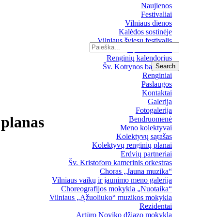
Naujienos
Festivaliai
Vilniaus dienos
Kalėdos sostinėje
Vilniaus šviesų festivalis
Upės festivalis
Renginių kalendorius
Šv. Kotrynos bažnyčia
Renginiai
Paslaugos
Kontaktai
Galerija
Fotogalerija
 planas
Bendruomenė
Meno kolektyvai
Kolektyvų sąrašas
Kolektyvų renginių planai
Erdvių partneriai
Šv. Kristoforo kamerinis orkestras
Choras „Jauna muzika“
Vilniaus vaikų ir jaunimo meno galerija
Choreografijos mokykla „Nuotaika“
Vilniaus „Ąžuoliuko“ muzikos mokykla
Rezidentai
Artūro Noviko džiazo mokykla