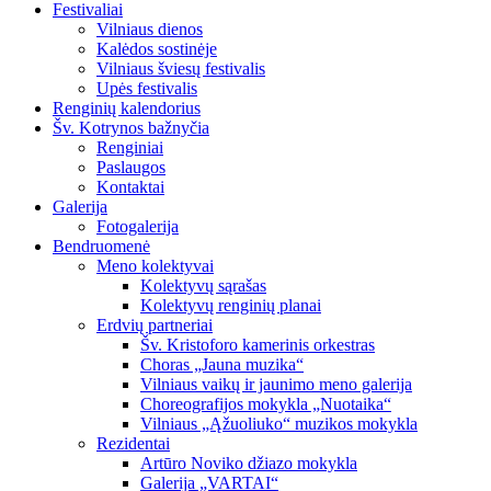
Festivaliai
Vilniaus dienos
Kalėdos sostinėje
Vilniaus šviesų festivalis
Upės festivalis
Renginių kalendorius
Šv. Kotrynos bažnyčia
Renginiai
Paslaugos
Kontaktai
Galerija
Fotogalerija
Bendruomenė
Meno kolektyvai
Kolektyvų sąrašas
Kolektyvų renginių planai
Erdvių partneriai
Šv. Kristoforo kamerinis orkestras
Choras „Jauna muzika“
Vilniaus vaikų ir jaunimo meno galerija
Choreografijos mokykla „Nuotaika“
Vilniaus „Ąžuoliuko“ muzikos mokykla
Rezidentai
Artūro Noviko džiazo mokykla
Galerija „VARTAI“