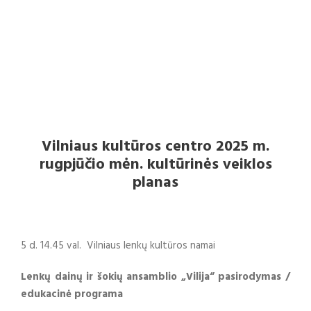
veiklos planas
VILNIAUS KULTŪROS CENTRO RENGINIAI
Vilniaus kultūros centro 2025 m.
rugpjūčio mėn. kultūrinės veiklos
planas
5 d. 14.45 val. Vilniaus lenkų kultūros namai
Lenkų dainų ir šokių ansamblio „Vilija“ pasirodymas /
edukacinė programa