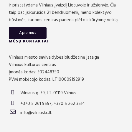
ir pristatydama Vilniaus įvaizdį Lietuvoje ir užsienyje. Čia
taip pat įsikūrusios 21 bendruomenių meno kolektyvo
būstinės, kurioms centras padeda plėtoti kūrybinę veiklą.
Apie mus
MŪSŲ KONTAKTAI
Vilniaus miesto savivaldybės biudžetinė įstaiga
Vilniaus kultūros centras
Įmonės kodas: 302448350
PVM mokėtojo kodas: LT100009192919
Vilniaus g. 39, LT-01119 Vilnius
+370 5 261 9557, +370 5 262 3514
info@vilniuskc.lt