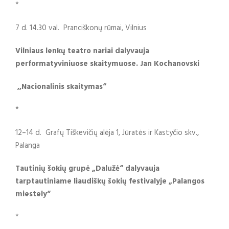
*
7 d. 14.30 val. Pranciškonų rūmai, Vilnius
Vilniaus lenkų teatro nariai dalyvauja
performatyviniuose skaitymuose. Jan Kochanovski
,,Nacionalinis skaitymas“
*
12–14 d. Grafų Tiškevičių alėja 1, Jūratės ir Kastyčio skv.,
Palanga
Tautinių šokių grupė „Dalužė“ dalyvauja
tarptautiniame liaudiškų šokių festivalyje „Palangos
miestely“
*