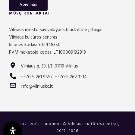
Apie mus
MŪSŲ KONTAKTAI
Vilniaus miesto savivaldybės biudžetinė įstaiga
Vilniaus kultūros centras
Įmonės kodas: 302448350
PVM mokėtojo kodas: LT100009192919
Vilniaus g. 39, LT-01119 Vilnius
+370 5 261 9557, +370 5 262 3514
info@vilniuskc.lt
Visos teisės saugomos © Vilniaus kultūros centras,
2017–2026