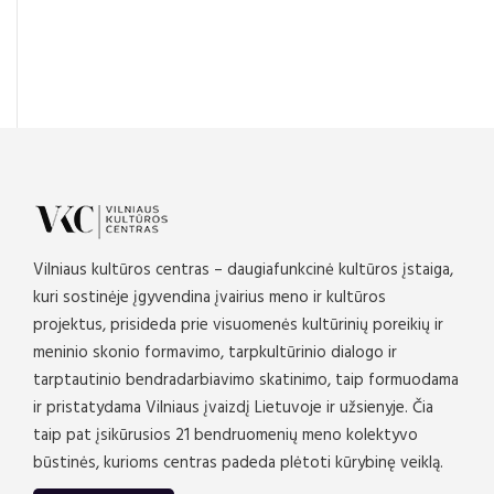
Vilniaus kultūros centras – daugiafunkcinė kultūros įstaiga,
kuri sostinėje įgyvendina įvairius meno ir kultūros
projektus, prisideda prie visuomenės kultūrinių poreikių ir
meninio skonio formavimo, tarpkultūrinio dialogo ir
tarptautinio bendradarbiavimo skatinimo, taip formuodama
ir pristatydama Vilniaus įvaizdį Lietuvoje ir užsienyje. Čia
taip pat įsikūrusios 21 bendruomenių meno kolektyvo
būstinės, kurioms centras padeda plėtoti kūrybinę veiklą.