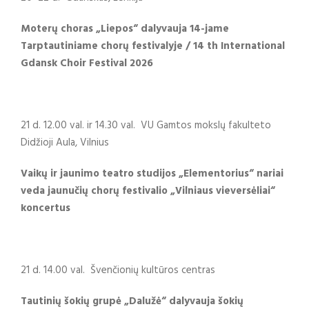
Moterų choras „Liepos“ dalyvauja 14-jame
Tarptautiniame chorų festivalyje / 14 th International
Gdansk Choir Festival 2026
21 d. 12.00 val. ir 14.30 val. VU Gamtos mokslų fakulteto
Didžioji Aula, Vilnius
Vaikų ir jaunimo teatro studijos „Elementorius“ nariai
veda jaunučių chorų festivalio „Vilniaus vieversėliai“
koncertus
21 d. 14.00 val. Švenčionių kultūros centras
Tautinių šokių grupė „Dalužė“ dalyvauja š
okių