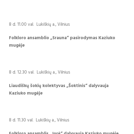
8 d. 11.00 val. Lukiškių a., Vilnius
Folkloro ansamblio „Srauna“ pasirodymas Kaziuko
mugėje
8 d. 12.30 val. Lukiškių a., Vilnius
Liaudiškų šokių kolektyvas „Šoktinis“ dalyvauja
Kaziuko mugėje
8 d. 11.30 val. Lukiškių a., Vilnius
Folkloro ansamblis „Jorė“ dalyvauja Kaziuko mugėje