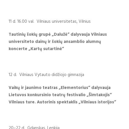
11 d. 16.00 val. Vilniaus universitetas, Vilnius
Tautinių šokių grupė „Dalužė“ dalyvauja
Vilniaus
universiteto dainų ir šokių ansamblio alumnų
koncerte „Kartų sutartinė“
12 d. Vilniaus Vytauto didžiojo gimnazija
Vaikų ir jaunimo teatras „Elementorius“ dalyvauja
Lietuvos konkursinio teatrų festivalio „Šimtakojis“
Vilniaus ture. Autorinis spektaklis „Vilniaus istorijos“
20–22 d. Gdanskas, Lenkija