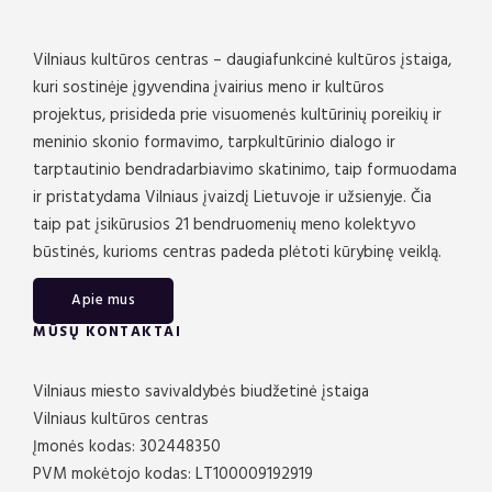
Vilniaus kultūros centras – daugiafunkcinė kultūros įstaiga,
kuri sostinėje įgyvendina įvairius meno ir kultūros
projektus, prisideda prie visuomenės kultūrinių poreikių ir
meninio skonio formavimo, tarpkultūrinio dialogo ir
tarptautinio bendradarbiavimo skatinimo, taip formuodama
ir pristatydama Vilniaus įvaizdį Lietuvoje ir užsienyje. Čia
taip pat įsikūrusios 21 bendruomenių meno kolektyvo
būstinės, kurioms centras padeda plėtoti kūrybinę veiklą.
Apie mus
MŪSŲ KONTAKTAI
Vilniaus miesto savivaldybės biudžetinė įstaiga
Vilniaus kultūros centras
Įmonės kodas: 302448350
PVM mokėtojo kodas: LT100009192919