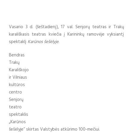
Vasario 3 d. (šeštadienį), 17 val. Senjorų teatras ir Trakų
karališkasis teatras kviečia į Karininkų ramovėje vyksiantį
spektaklį
Karūnos šešėlyje
.
Bendras
Trakų
Karališkojo
ir Vilniaus
kultūros
centro
Senjorų
teatro
spektaklis
„Karūnos
šešėlyje“ skirtas Valstybės atkūrimo 100-mečiui.