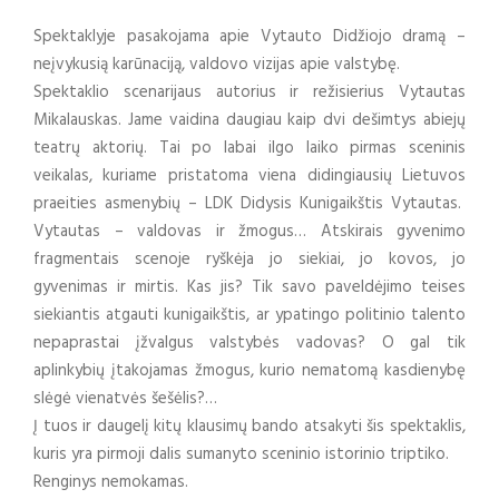
Spektaklyje pasakojama apie Vytauto Didžiojo dramą –
neįvykusią karūnaciją, valdovo vizijas apie valstybę.
Spektaklio scenarijaus autorius ir režisierius Vytautas
Mikalauskas. Jame vaidina daugiau kaip dvi dešimtys abiejų
teatrų aktorių. Tai po labai ilgo laiko pirmas sceninis
veikalas, kuriame pristatoma viena didingiausių Lietuvos
praeities asmenybių – LDK Didysis Kunigaikštis Vytautas.
Vytautas – valdovas ir žmogus… Atskirais gyvenimo
fragmentais scenoje ryškėja jo siekiai, jo kovos, jo
gyvenimas ir mirtis. Kas jis? Tik savo paveldėjimo teises
siekiantis atgauti kunigaikštis, ar ypatingo politinio talento
nepaprastai įžvalgus valstybės vadovas? O gal tik
aplinkybių įtakojamas žmogus, kurio nematomą kasdienybę
slėgė vienatvės šešėlis?…
Į tuos ir daugelį kitų klausimų bando atsakyti šis spektaklis,
kuris yra pirmoji dalis sumanyto sceninio istorinio triptiko.
Renginys nemokamas.