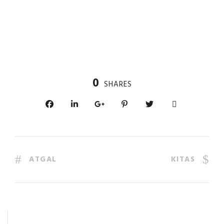
0
SHARES
ATGAL
KITAS