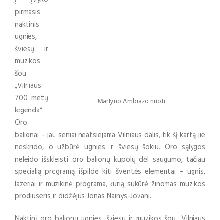
į įvyko
pirmasis
naktinis
ugnies,
šviesų ir
muzikos
šou
„Vilniaus
700 metų
Martyno Ambrazo nuotr.
legenda“.
Oro
balionai – jau seniai neatsiejama Vilniaus dalis, tik šį kartą jie
neskrido, o užbūrė ugnies ir šviesų šokiu. Oro sąlygos
neleido išskleisti oro balionų kupolų dėl saugumo, tačiau
specialią programą išpildė kiti šventės elementai – ugnis,
lazeriai ir muzikinė programa, kurią sukūrė žinomas muzikos
prodiuseris ir didžėjus Jonas Nainys-Jovani.
Naktinį oro balionų ugnies, šviesų ir muzikos šou „Vilniaus