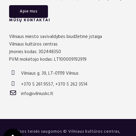
Apie mus
MŪSŲ KONTAKTAI
Vilniaus miesto savivaldybės biudžetinė įstaiga
Vilniaus kultūros centras
Įmonės kodas: 302448350
PVM mokėtojo kodas: LT100009192919
Vilniaus g. 39, LT-01119 Vilnius
+370 5 261 9557, +370 5 262 3514
info@vilniuskc.lt
Visos teisės saugomos © Vilniaus kultūros centras,