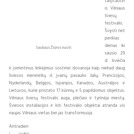
tarptautin
is Vilniaus
šviesų
festivalis.
Švęsti net
penkias
dienas iki
Sauliaus Žiūros nuotr.
sausio 29
d. kviečia
ir įsimintinus linkėjimus sostinei dovanoja kaip niekad daug
šviesos menininkų iš įvairių pasaulio šalių: Prancūzijos,
Nyderlandų, Belgijos, Ispanijos, Kanados, Australijos ir
Lietuvos, kurie pristato 17 kūrinių ir 5 papildomus objektus.
Vilniaus šviesų festivalis auga, plečiasi ir tyrinėja miestą.
Šviesos instaliacijos ir kiti festivalio objektai atranda vis
naujas Vilniaus vietas bei jas transformuoja.
Antradien