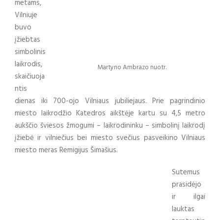
metams,
Vilniuje
buvo
įžiebtas
simbolinis
laikrodis,
Martyno Ambrazo nuotr.
skaičiuoja
ntis
dienas iki 700-ojo Vilniaus jubiliejaus. Prie pagrindinio
miesto laikrodžio Katedros aikštėje kartu su 4,5 metro
aukščio šviesos žmogumi – laikrodininku – simbolinį laikrodį
įžiebė ir vilniečius bei miesto svečius pasveikino Vilniaus
miesto meras Remigijus Šimašius.
Sutemus
prasidėjo
ir ilgai
lauktas