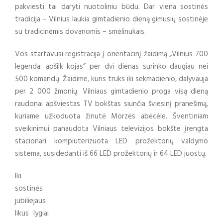
pakviesti tai daryti nuotoliniu būdu. Dar viena sostinės
tradicija – Vilnius laukia gimtadienio dieną gimusių sostinėje
su tradicinėmis dovanomis – smėlinukais.
Vos startavusi registracija į
orientacinį žaidimą „Vilnius 700
legenda: apšilk kojas“ per dvi dienas surinko daugiau nei
500 komandų. Žaidime, kuris truks iki sekmadienio, dalyvauja
per 2 000 žmonių. Vilniaus gimtadienio proga visą dieną
raudonai apšviestas TV bokštas siunčia
šviesinį pranešimą,
kuriame užkoduota žinutė Morzės abėcėle. Šventiniam
sveikinimui panaudota Vilniaus televizijos bokšte įrengta
stacionari kompiuterizuota LED prožektorių valdymo
sistema, susidedanti iš 66 LED prožektorių ir 64 LED juostų.
Iki
sostinės
jubiliejaus
likus lygiai