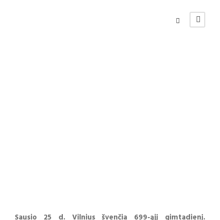
Vilniaus miestas
švenčia 699 -ąjį
gimtadienį
VILNIAUS KULTŪROS CENTRO NAUJIENOS
Sausio 25 d. Vilnius švenčia 699-ąjį gimtadienį.