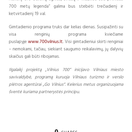
700 metų legenda“ galima bus stebėti trečiadienį ir
ketvirtadienį 19 val.
Gimtadieni
o programa truks dar kelias dienas.
Susipažinti su
visa renginių programa kviečiame
puslapyje
www.700vilnius.lt
.
Visi gimtadieniui skirti renginiai
– nemokami, tačiau, siekiant saugumo reikalavimų, jų dalyvių
skaičius gali būti ribojamas.
Ilgalaikį projektą „Vilnius 700“ inicijavo Vilniaus miesto
savivaldybė, programą kuruoja Vilniaus turizmo ir verslo
plėtros agentūrai „
Go Vilnius“. Kelerius metus organizuojama
šventė kuriama partnerystės principu.