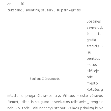
er 10
tūkstančių šventinių sausainių su palinkėjimais.
Sostinės
savivaldyb
ė turi
gražią
tradiciją –
jau
penktus
metus
aikštėje
prie
Sauliaus Žiūros nuotr.
miesto
Rotušės
gi
mtadienio proga iškeliamos trys Vilniaus miesto vėliavos.
Šiemet, laikantis saugumo ir sveikatos reikalavimų, renginio
nebuvo, tačiau visi norintys stebėti vėliavų pakėlimą buvo