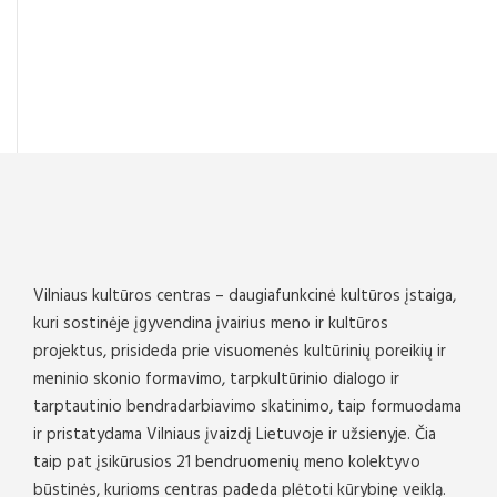
Vilniaus kultūros centras – daugiafunkcinė kultūros įstaiga,
kuri sostinėje įgyvendina įvairius meno ir kultūros
projektus, prisideda prie visuomenės kultūrinių poreikių ir
meninio skonio formavimo, tarpkultūrinio dialogo ir
tarptautinio bendradarbiavimo skatinimo, taip formuodama
ir pristatydama Vilniaus įvaizdį Lietuvoje ir užsienyje. Čia
taip pat įsikūrusios 21 bendruomenių meno kolektyvo
būstinės, kurioms centras padeda plėtoti kūrybinę veiklą.