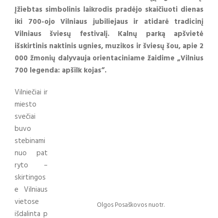
Įžiebtas simbolinis laikrodis pradėjo skaičiuoti dienas
iki 700-ojo Vilniaus jubiliejaus ir atidarė tradicinį
Vilniaus šviesų festivalį. Kalnų parką apšvietė
išskirtinis naktinis ugnies, muzikos ir šviesų šou, apie 2
000 žmonių dalyvauja orientaciniame žaidime „Vilnius
700 legenda: apšilk kojas“.
Vilniečiai ir
miesto
svečiai
buvo
stebinami
nuo pat
ryto –
skirtingos
e Vilniaus
vietose
Olgos Posaškovos nuotr.
išdalinta p