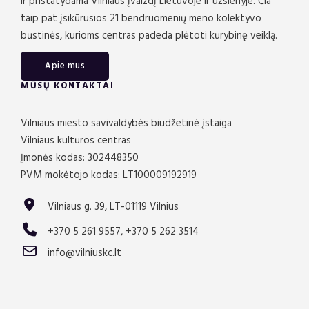
ir pristatydama Vilniaus įvaizdį Lietuvoje ir užsienyje. Čia
taip pat įsikūrusios 21 bendruomenių meno kolektyvo
būstinės, kurioms centras padeda plėtoti kūrybinę veiklą.
Apie mus
MŪSŲ KONTAKTAI
Vilniaus miesto savivaldybės biudžetinė įstaiga
Vilniaus kultūros centras
Įmonės kodas: 302448350
PVM mokėtojo kodas: LT100009192919
Vilniaus g. 39, LT-01119 Vilnius
+370 5 261 9557, +370 5 262 3514
info@vilniuskc.lt