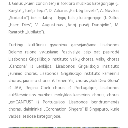
J. Gallus „Pueri concinite“) ir folkloro muzikos kategorijoje (L.
Kairytė „Turėja liepa“, D. Zakaras „Parbėg laivelis“, A. Novikas
„Sodauto“) bei sidabrą – lygių balsų kategorijoje (J. Gallus
„Haec Dies“, V. Augustinas „Anoj pusėj Dunojėlio“, M.
Ramroth „Jubilate“).
Turtingu kultūriniu gyvenimu garsėjančiame Lisabonos
Belemo rajone vykusiame festivalyje taip pat pasirodė
Lisabonos Grigališkojo instituto vaikų choras, vaikų choras
„Canzona“ iš Lenkijos, Lisabonos Grigališkojo instituto
jaunimo choras, Lisabonos Grigališkojo instituto kamerinis
choras, jaunimo choras iš Tenerifės, choras „Soli Deo Gloria“
iš JAV, Regina Coeli choras iš Portugalijos, Lisabonos
aukštesniosios muzikos mokyklos kamerinis choras, choras
„emCANTUS“ iš Portugalijos Lisabonos bendruomenės
choras, dainininkai „Coronation Singers“ iš Singapūro, kurie
varžėsi šešiose kategorijose.