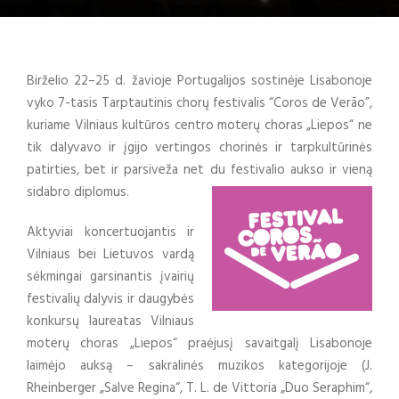
Birželio 22–25 d. žavioje Portugalijos sostinėje Lisabonoje
vyko 7-tasis Tarptautinis chorų festivalis “Coros de Verão”,
kuriame Vilniaus kultūros centro moterų choras „Liepos“ ne
tik dalyvavo ir įgijo vertingos chorinės ir tarpkultūrinės
patirties, bet ir parsiveža net du festivalio aukso ir vieną
sidabro diplomus.
Aktyviai koncertuojantis ir
Vilniaus bei Lietuvos vardą
sėkmingai garsinantis įvairių
festivalių dalyvis ir daugybės
konkursų laureatas Vilniaus
moterų choras „Liepos“ praėjusį savaitgalį Lisabonoje
laimėjo auksą – sakralinės muzikos kategorijoje (J.
Rheinberger „Salve Regina“, T. L. de Vittoria „Duo Seraphim“,