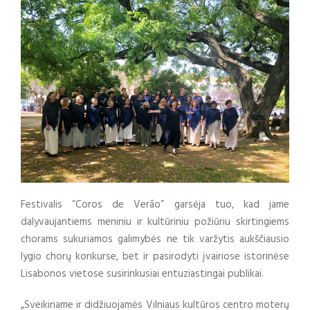
Festivalis “Coros de Verão” garsėja tuo, kad jame
dalyvaujantiems meniniu ir kultūriniu požiūriu skirtingiems
chorams sukuriamos galimybės ne tik varžytis aukščiausio
lygio chorų konkurse, bet ir pasirodyti įvairiose istorinėse
Lisabonos vietose susirinkusiai entuziastingai publikai.
„Sveikiname ir didžiuojamės Vilniaus kultūros centro moterų