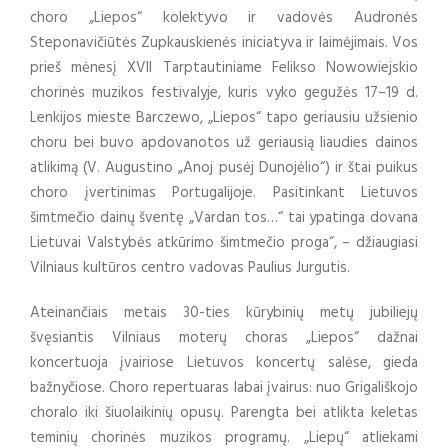
choro „Liepos“ kolektyvo ir vadovės Audronės
Steponavičiūtės Zupkauskienės iniciatyva ir laimėjimais. Vos
prieš mėnesį XVII Tarptautiniame Felikso Nowowiejskio
chorinės muzikos festivalyje, kuris vyko gegužės 17–19 d.
Lenkijos mieste Barczewo, „Liepos“ tapo geriausiu užsienio
choru bei buvo apdovanotos už geriausią liaudies dainos
atlikimą (V. Augustino „Anoj pusėj Dunojėlio“) ir štai puikus
choro įvertinimas Portugalijoje. Pasitinkant Lietuvos
šimtmečio dainų šventę „Vardan tos…“ tai ypatinga dovana
Lietuvai Valstybės atkūrimo šimtmečio proga“, – džiaugiasi
Vilniaus kultūros centro vadovas Paulius Jurgutis.
Ateinančiais metais 30-ties kūrybinių metų jubiliejų
švęsiantis Vilniaus moterų choras „Liepos“ dažnai
koncertuoja įvairiose Lietuvos koncertų salėse, gieda
bažnyčiose. Choro repertuaras labai įvairus: nuo Grigališkojo
choralo iki šiuolaikinių opusų. Parengta bei atlikta keletas
teminių chorinės muzikos programų. „Liepų“ atliekami