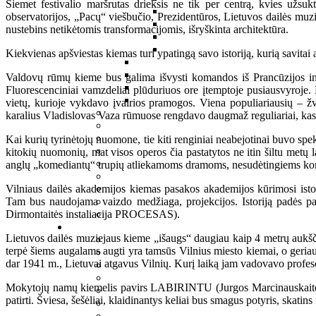
Šiemet festivalio maršrutas drieksis ne tik per centrą, kvies užsukt
observatorijos, „Pacų“ viešbučio, Prezidentūros, Lietuvos dailės muz
nustebins netikėtomis transformacijomis, išryškinta architektūra.
Kiekvienas apšviestas kiemas turi ypatingą savo istoriją, kurią savitai a
Valdovų rūmų kieme bus galima išvysti komandos iš Prancūzijos in
Fluorescenciniai vamzdeliai plūduriuos ore įtemptoje pusiausvyroje
vietų, kurioje vykdavo įvairios pramogos. Viena populiariausių – žv
karalius Vladislovas Vaza rūmuose rengdavo daugmaž reguliariai, kas k
Kai kurių tyrinėtojų nuomone, tie kiti renginiai neabejotinai buvo spek
kitokių nuomonių, mat visos operos čia pastatytos ne itin šiltu metų 
anglų „komediantų“ trupių atliekamoms dramoms, nesudėtingiems komed
Vilniaus dailės akademijos kiemas pasakos akademijos kūrimosi istor
Tam bus naudojama vaizdo medžiaga, projekcijos. Istoriją padės paž
Dirmontaitės instaliacija PROCESAS).
Lietuvos dailės muziejaus kieme „išaugs“ daugiau kaip 4 metrų aukšč
terpė šiems augalams augti yra tamsūs Vilnius miesto kiemai, o geriau
dar 1941 m., Lietuvai atgavus Vilnių. Kurį laiką jam vadovavo profe
Mokytojų namų kiemelis pavirs LABIRINTU (Jurgos Marcinauskaitės su k
patirti. Šviesa, šešėliai, klaidinantys keliai bus smagus potyris, skat