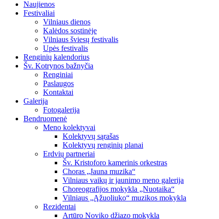
Naujienos
Festivaliai
Vilniaus dienos
Kalėdos sostinėje
Vilniaus šviesų festivalis
Upės festivalis
Renginių kalendorius
Šv. Kotrynos bažnyčia
Renginiai
Paslaugos
Kontaktai
Galerija
Fotogalerija
Bendruomenė
Meno kolektyvai
Kolektyvų sąrašas
Kolektyvų renginių planai
Erdvių partneriai
Šv. Kristoforo kamerinis orkestras
Choras „Jauna muzika“
Vilniaus vaikų ir jaunimo meno galerija
Choreografijos mokykla „Nuotaika“
Vilniaus „Ąžuoliuko“ muzikos mokykla
Rezidentai
Artūro Noviko džiazo mokykla