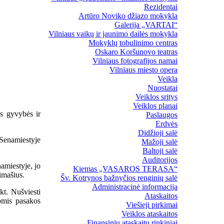
Rezidentai
Artūro Noviko džiazo mokykla
Galerija „VARTAI“
Vilniaus vaikų ir jaunimo dailės mokykla
Mokyklų tobulinimo centras
Oskaro Koršunovo teatras
Vilniaus fotografijos namai
Vilniaus miesto opera
Veikla
Nuostatai
Veiklos sritys
Veiklos planai
ps gyvybės ir
Paslaugos
Erdvės
Didžioji salė
 Senamiestyje
Mažoji salė
Baltoji salė
Auditorijos
amiestyje, jo
Kiemas „VASAROS TERASA“
imašius.
Šv. Kotrynos bažnyčios renginių salė
Administracinė informacija
kt. Nušviesti
Ataskaitos
jomis pasakos
Viešieji pirkimai
Veiklos ataskaitos
Finansinių ataskaitų rinkiniai