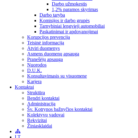
Darbo užmokestis
1,2% paramos skyrimas
Darbo taryba
Komisijos ir darbo grupės
Tarnybiniai lengvieji automobiliai
Paskatinimai ir apdovanojimai
Korupcijos prevencija
Teisinė informacija
Atviri duomenys
Asmens duomenų apsauga
Pranešėjų apsauga
Nuorodos
D.U.K.
Konsultavimasis su visuomene
Karjera
Kontaktai
Struktūra
Bendri kontaktai
Administracija
Šv. Kotrynos bažnyčios kontaktai
Kolektyvų vadovai
Rekvizitai
Žiniasklaidai
LT