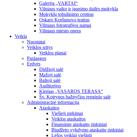
Galerija „VARTAI“
Vilniaus vaikų ir jaunimo dailės mokykla
Mokyklų tobulinimo centras
Oskaro Koršunovo teatras
Vilniaus fotografijos namai
Vilniaus miesto opera
Veikla
Nuostatai
Veiklos sritys
Veiklos planai
Paslaugos
Erdvės
Didžioji salė
Mažoji salė
Baltoji salė
Auditorijos
Kiemas „VASAROS TERASA“
Šv. Kotrynos bažnyčios renginių salė
Administracinė informacija
Ataskaitos
Viešieji pirkimai
Veiklos ataskaitos
Finansinių ataskaitų rinkiniai
Biudžeto vykdymo ataskaitų rinkiniai
Lėšos veiklai viešinti