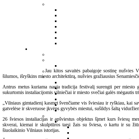
Jau kitos savaitės pabaigoje sostinę nušvies V
šilumos, išryškins miesto architektūrą, nušvies gražiausius Senamiesčio
Antrus metus kuriama nauja tradicija festivalį surengti per miesto 
sukurtomis instaliacijomis vilniečiai ir miesto svečiai galės mėgautis tr
„Vilniaus gimtadienį kasmet švenčiame vis šviesiau ir ryškiau, kai sa
gatvelėse ir skveruose įkvėps gyvybės miestui, sušildys šaltą viduržie
26 šviesos instaliacijas ir apšviestus objektus šįmet kurs šviesų me
skverai, kiemai ir skulptūros tarsi žais su šviesa, o kartu ir su
šiuolaikinio Vilniaus istorijas.