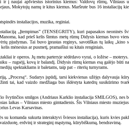
i ir į naujai apšviestus istorinius kiemus: Valdovų rūmų, Vilniaus un
iejaus, Mokytojų namų ir kitus kiemus. Maršrute bus 16 instaliacijų ki
tspindės instaliacijos, muzika, reginiai.
staliaciją „Įtempimas” (TENSEGRITY), kuri papasakos neoninės švies
. Manoma, kad prieš kelis šimtus metų rūmų Didysis kiemas buvo vien
ėrių pjudymas. Tai buvo įprastas reginys, savotiškas tų laikų „kino s
elis mėnesius ar pusmetį, pramaišiui su kitais renginiais.
takliai ir operos. Jų metu parteryje sėdėdavo vyrai, o ložėse – moterys.
laiku – rugsėjį, kovą ir balandį. Didysis rūmų kiemas esą galėjo būti n
ijų spektakliams ir baletams, taip pat – riterių turnyrams.
iją, „Procesą“. Sudarys įspūdį, tarsi kiekvienas užėjęs dalyvauja kūr
inti tai, kad vaizdo medžiaga bus išdėstyta katedrų susikūrimo tvar
io švytinčios smilgos (Andriaus Karklio instaliacija SMILGOS), nes b
sias laikas – Vilniaus miesto gimtadienis. Šis Vilniaus miesto muziejus
sorius Levas Karsavinas.
omanda sukurta interaktyvi šviesos instaliacija), kuris kvies paklyst
ins vaizduotę, erdvinį ir strateginį mąstymą, kūrybiškumą, bendravimą.