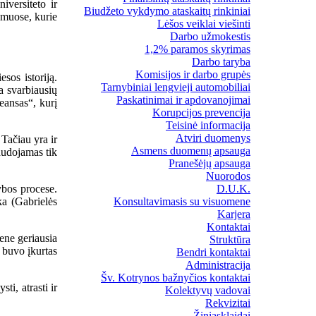
iversiteto ir
Biudžeto vykdymo ataskaitų rinkiniai
emuose, kurie
Lėšos veiklai viešinti
Darbo užmokestis
1,2% paramos skyrimas
Darbo taryba
Komisijos ir darbo grupės
os istoriją.
Tarnybiniai lengvieji automobiliai
a svarbiausių
Paskatinimai ir apdovanojimai
eansas“, kurį
Korupcijos prevencija
Teisinė informacija
Atviri duomenys
 Tačiau yra ir
Asmens duomenų apsauga
audojamas tik
Pranešėjų apsauga
Nuorodos
ybos procese.
D.U.K.
ka (Gabrielės
Konsultavimasis su visuomene
Karjera
Kontaktai
ene geriausia
Struktūra
 buvo įkurtas
Bendri kontaktai
Administracija
Šv. Kotrynos bažnyčios kontaktai
i, atrasti ir
Kolektyvų vadovai
Rekvizitai
Žiniasklaidai