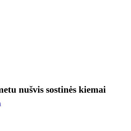
 metu nušvis sostinės kiemai
i