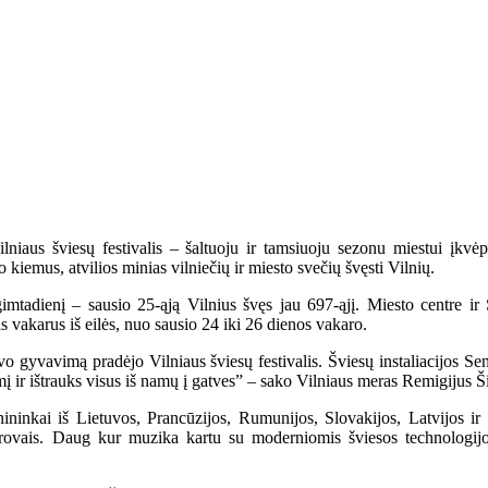
ilniaus šviesų festivalis – šaltuoju ir tamsiuoju sezonu miestui įkvė
 kiemus, atvilios minias vilniečių ir miesto svečių švęsti Vilnių.
gimtadienį – sausio 25-ąją Vilnius švęs jau 697-ąjį. Miesto centre ir
is vakarus iš eilės, nuo sausio 24 iki 26 dienos vakaro.
vo gyvavimą pradėjo Vilniaus šviesų festivalis. Šviesų instaliacijos Sen
mį ir ištrauks visus iš namų į gatves” – sako Vilniaus meras Remigijus Š
nininkai iš Lietuvos, Prancūzijos, Rumunijos, Slovakijos, Latvijos ir 
 žiūrovais. Daug kur muzika kartu su moderniomis šviesos technologi