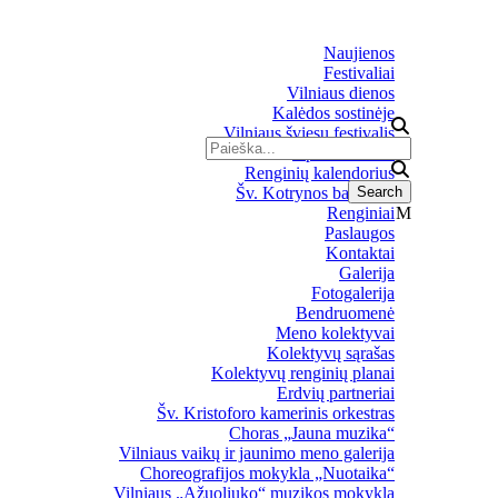
Naujienos
Festivaliai
Vilniaus dienos
Kalėdos sostinėje
Vilniaus šviesų festivalis
Upės festivalis
Renginių kalendorius
Šv. Kotrynos bažnyčia
Renginiai
Paslaugos
Kontaktai
Galerija
Fotogalerija
Bendruomenė
Meno kolektyvai
Kolektyvų sąrašas
Kolektyvų renginių planai
Erdvių partneriai
Šv. Kristoforo kamerinis orkestras
Choras „Jauna muzika“
Vilniaus vaikų ir jaunimo meno galerija
Choreografijos mokykla „Nuotaika“
Vilniaus „Ąžuoliuko“ muzikos mokykla