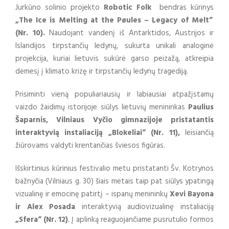
Jurkūno solinio projekto
Robotic Folk
bendras kūrinys
„The Ice is Melting at the Pøules – Legacy of Melt“
(Nr. 10).
Naudojant vandenį iš Antarktidos, Austrijos ir
Islandijos tirpstančių ledynų, sukurta unikali analoginė
projekcija, kuriai lietuvis sukūrė garso peizažą, atkreipia
dėmesį į klimato krizę ir tirpstančių ledynų tragediją.
Prisiminti vieną populiariausių ir labiausiai atpažįstamų
vaizdo žaidimų istorijoje siūlys lietuvių menininkas
Paulius
Šaparnis, Vilniaus Vyčio gimnazijoje pristatantis
interaktyvią instaliaciją „Blokeliai“ (Nr. 11),
leisiančią
žiūrovams valdyti krentančias šviesos figūras.
Išskirtinius kūrinius festivalio metu pristatanti Šv. Kotrynos
bažnyčia (Vilniaus g. 30) šiais metais taip pat siūlys ypatingą
vizualinę ir emocinę patirtį – ispanų menininkų
Xevi Bayona
ir Alex Posada
interaktyvią audiovizualinę instaliaciją
„Sfera“ (Nr. 12)
. Į aplinką reaguojančiame pusrutulio formos