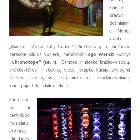
kviečia
pradėti
dešiniajam
e Neries
krante –
„Marriott Vilnius City Center“ (Rinktinės g. 3) viešbučio
terasoje įsikurs vokiečių menininko
Ingo Wendt
kūrinys
„Chronotope“ (Nr. 1)
. Gamtos ir miesto kraštovaizdžių,
architektūros ir istorinių vietų įkvėpto kūrėjo analoginė
šviesos ir spalvų instaliacija, imituojanti laikrodžio veikimą,
kvies pajusti lėtą laiko tėkmę.
Energetik
os ir
technikos
muziejaus
erdvėse
(Rinktinės