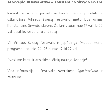
Atokvėpio su kava erdvė – Konstantino Sirvydo skvere
Pailsinti kojas ir ir pailsėti su karšto gėrimo puodeliu ir
užkandžiais Vilniaus šviesų festivalio metu bus galima
Konstantino Sirvydo skvere. Čia lankytojus nuo 17 val. iki 22
val. pasitiks restoranai ant ratų.
VII Vilniaus šviesų festivalis ir įspūdinga šviesos meno
programa – sausio 24–26 d. nuo 17 iki 22 val.
Švęskime kartu ir atraskime Vilnių naujoje šviesoje!
Visa informacija – festivalio
svetainėje
lightfestival.lt
ir
feisbuke
.