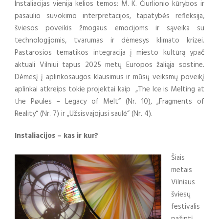
Instaliacijas vienija kelios temos: M. K. Čiurlionio kūrybos ir
pasaulio suvokimo interpretacijos, tapatybės refleksija,
šviesos poveikis žmogaus emocijoms ir sąveika su
technologijomis, tvarumas ir dėmesys klimato krizei.
Pastarosios tematikos integracija į miesto kultūrą ypač
aktuali Vilniui tapus 2025 metų Europos žaliąja sostine.
Dėmesį į aplinkosaugos klausimus ir mūsų veiksmų poveikį
aplinkai atkreips tokie projektai kaip „The Ice is Melting at
the Pøules – Legacy of Melt“ (Nr. 10), „Fragments of
Reality“ (Nr. 7) ir „Užsisvajojusi saulė“ (Nr. 4).
Instaliacijos – kas ir kur?
Šiais
metais
Vilniaus
šviesų
festivalis
pažintį