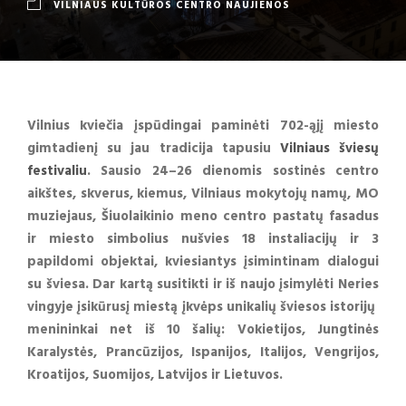
VILNIAUS KULTŪROS CENTRO NAUJIENOS
Vilnius kviečia įspūdingai paminėti 702-ąjį miesto
gimtadienį su jau tradicija tapusiu
Vilniaus šviesų
festivaliu
. Sausio 24–26 dienomis sostinės centro
aikštes, skverus, kiemus, Vilniaus mokytojų namų, MO
muziejaus, Šiuolaikinio meno centro pastatų fasadus
ir miesto simbolius nušvies 18 instaliacijų ir 3
papildomi objektai, kviesiantys įsimintinam dialogui
su šviesa. Dar kartą susitikti ir iš naujo įsimylėti Neries
vingyje įsikūrusį miestą įkvėps unikalių šviesos istorijų
menininkai net iš 10 šalių: Vokietijos, Jungtinės
Karalystės, Prancūzijos, Ispanijos, Italijos, Vengrijos,
Kroatijos, Suomijos, Latvijos ir Lietuvos.