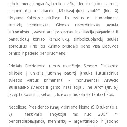
atliekų meną jungiančią bei lietuvišką identitetą bei tvarumą
atspindinčią instaliaciją
„Užsisvajojusi saulė“ (Nr. 4)
išvysime Katedros aikštėje. Tai ryškus ir nuotaikingas
lietuvių menininkės, Gineso rekordininkės
Agnės
Kišonaitės
„waste art“ projektas. Instaliacija pagaminta iš
panaudotų teniso kamuoliukų, simbolizuojančių saulės
spindulius. Prie jos kūrimo prisidėjo bene visa Lietuvos
teniso ir padelio bendruomenė.
Priešais Prezidento rūmus esančioje Simono Daukanto
aikštėje į unikalią jutiminę patirtį įtrauks futuristinius
šviesos vartus primenanti – monumentali
Arvydo
Buinausko
šviesos ir garso instaliacija
„The Arc“
(Nr. 5)
,
įkvėpta kosminių kelionių, fizikos ir mokslinės fantastikos.
Netoliese, Prezidento rūmų vidiniame kieme (S. Daukanto a.
3) festivalio lankytojai ras nuo 2004 m.
bendradarbiaujančių menininkų – argentiniečio ir japono