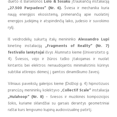
dueto iš Barselonos
Lolo & Sosaku
įtraukiančią instaliaciją
„27.500 Parpadeos“
(Nr. 6).
Šviesa ir mechanika kuria
naują energijos ekosistemą, primenančią apie nuolatinį
energijos judėjimą ir atspindinčią laiko, judesio ir suvokimo
ryšį.
Iš veidrodėlių sukurtą italų menininko
Alessandro Lupi
kinetinę instaliaciją
„Fragments of Reality“ (Nr. 7)
festivalio lankytojai
išvys Alumnato kieme (Universiteto g.
4). Šviesos, vėjo ir žiūros taško įtakojamas ir nuolat
kintantis bei elektros nenaudojantis minimalistinis kūrinys
subtiliai atkreips dėmesį į gamtos dinamiškumo žavesį.
Vilniaus paveikslų galerijos kieme (Didžioji g. 4) hipnotizuos
prancūzų menininkų kolektyvo „
Collectif Scale“
instaliacija
„Hulahoop“ (Nr. 8)
– šviesos ir muzikinės kompozicijos
šokis, kuriame sklandžiai su garsais derantys geometriniai
raštai kurs lengvumo kupiną audiovizualinę patirtį.