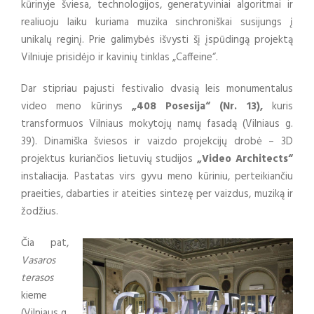
kūrinyje šviesa, technologijos, generatyviniai algoritmai ir
realiuoju laiku kuriama muzika sinchroniškai susijungs į
unikalų reginį. Prie galimybės išvysti šį įspūdingą projektą
Vilniuje prisidėjo ir kavinių tinklas „Caffeine“.
Dar stipriau pajusti festivalio dvasią leis monumentalus
video meno kūrinys
„408 Posesija“ (Nr. 13),
kuris
transformuos Vilniaus mokytojų namų fasadą (Vilniaus g.
39). Dinamiška šviesos ir vaizdo projekcijų drobė – 3D
projektus kuriančios lietuvių studijos
„Video Architects“
instaliacija. Pastatas virs gyvu meno kūriniu, perteikiančiu
praeities, dabarties ir ateities sintezę per vaizdus, muziką ir
žodžius.
Čia pat,
Vasaros
terasos
kieme
(Vilniaus g.