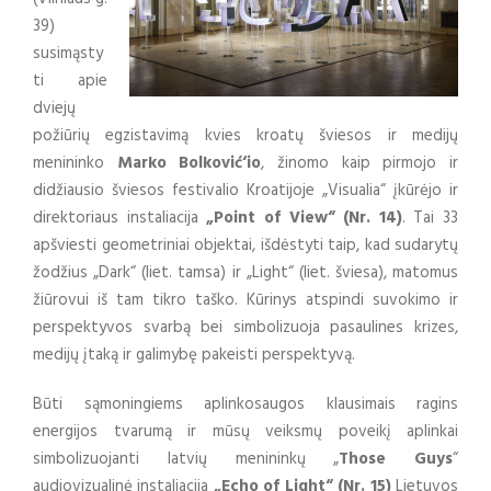
39)
susimąsty
ti apie
dviejų
požiūrių egzistavimą kvies kroatų šviesos ir medijų
menininko
Marko Bolković‘io
, žinomo kaip pirmojo ir
didžiausio šviesos festivalio Kroatijoje „Visualia“ įkūrėjo ir
direktoriaus instaliacija
„Point of View“ (Nr. 14)
. Tai 33
apšviesti geometriniai objektai, išdėstyti taip, kad sudarytų
žodžius „Dark“ (liet. tamsa) ir „Light“ (liet. šviesa), matomus
žiūrovui iš tam tikro taško. Kūrinys atspindi suvokimo ir
perspektyvos svarbą bei simbolizuoja pasaulines krizes,
medijų įtaką ir galimybę pakeisti perspektyvą.
Būti sąmoningiems aplinkosaugos klausimais ragins
energijos tvarumą ir mūsų veiksmų poveikį aplinkai
simbolizuojanti latvių menininkų „
Those Guys
“
audiovizualinė instaliacija
„Echo of Light“ (Nr. 15)
Lietuvos