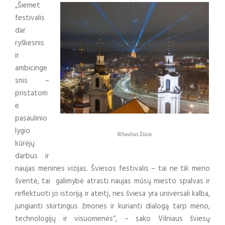
„Šiemet
festivalis
dar
ryškesnis
ir
ambicinge
snis –
pristatom
e
pasaulinio
lygio
©Saulius Žiūra
kūrėjų
darbus ir
naujas menines vizijas. Šviesos festivalis – tai ne tik meno
šventė, tai galimybė atrasti naujas mūsų miesto spalvas ir
reflektuoti jo istoriją ir ateitį, nes šviesa yra universali kalba,
jungianti skirtingus žmones ir kurianti dialogą tarp meno,
technologijų ir visuomenės“, – sako Vilniaus šviesų