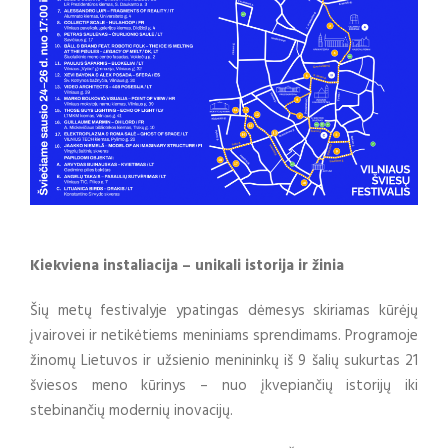
Kiekviena instaliacija – unikali istorija ir žinia
Šių metų festivalyje ypatingas dėmesys skiriamas kūrėjų
įvairovei ir netikėtiems meniniams sprendimams. Programoje
žinomų Lietuvos ir užsienio menininkų iš 9 šalių sukurtas 21
šviesos meno kūrinys – nuo įkvepiančių istorijų iki
stebinančių modernių inovacijų.