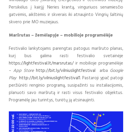
Mindaugo tilto įsikūrusį Energetikos ir technikos muziejų.
Persikėlus į kairįjį Neries krantą, vinguriuos senamiesčio
gatvėmis, aikštėmis ir skverais iki atnaujinto Vingrių šaltinių
skvero prie MO muziejaus.
Maršrutas – žemėlapyje – mobilioje programėlėje
Festivalio lankytojams parengtas patogus maršruto planas,
kurį bus galima rasti festivalio svetainėje
https://lightfestival.lt/marsrutas/
ir mobilioje programėlėje
–
App Store
http://bit.ly/vilniuslightfestival
arba
Google
Play
http://bit.ly/vilniuslightfestival1
. Pastaroji ypač patogi
peržiūrėti renginio programą, susipažinti su instaliacijomis,
planuoti savo maršrutą ir rasti visus festivalio objektus.
Programėlę jau turintys, turėtų ją atsinaujinti.