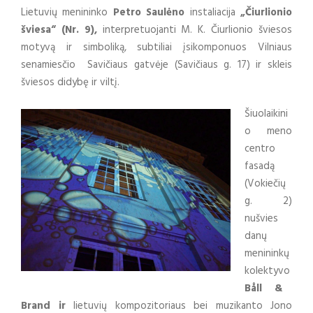
Lietuvių menininko
Petro Saulėno
instaliacija
„Čiurlionio
šviesa“ (Nr. 9),
interpretuojanti M. K. Čiurlionio šviesos
motyvą ir simboliką, subtiliai įsikomponuos Vilniaus
senamiesčio Savičiaus gatvėje (Savičiaus g. 17) ir skleis
šviesos didybę ir viltį.
Šiuolaikini
o meno
centro
fasadą
(Vokiečių
g. 2)
nušvies
danų
menininkų
kolektyvo
Båll &
Brand ir
lietuvių kompozitoriaus bei muzikanto Jono