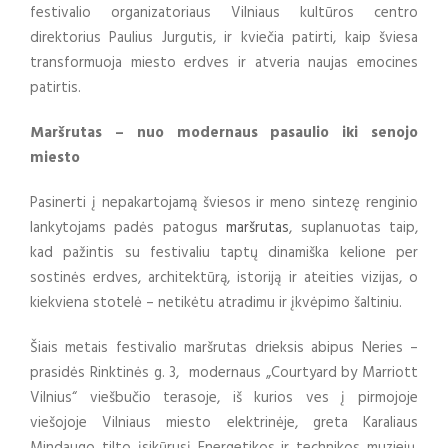
festivalio organizatoriaus Vilniaus kultūros centro
direktorius Paulius Jurgutis, ir kviečia patirti, kaip šviesa
transformuoja miesto erdves ir atveria naujas emocines
patirtis.
Maršrutas – nuo modernaus pasaulio iki senojo
miesto
Pasinerti į nepakartojamą šviesos ir meno sintezę renginio
lankytojams padės patogus
maršrutas
, suplanuotas taip,
kad pažintis su festivaliu taptų dinamiška kelione per
sostinės erdves, architektūrą, istoriją ir ateities vizijas, o
kiekviena stotelė – netikėtu atradimu ir įkvėpimo šaltiniu.
Šiais metais festivalio maršrutas drieksis abipus Neries –
prasidės Rinktinės g. 3, modernaus „Courtyard by Marriott
Vilnius“ viešbučio terasoje, iš kurios ves į pirmojoje
viešojoje Vilniaus miesto elektrinėje, greta Karaliaus