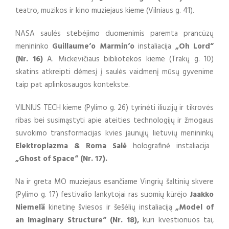
teatro, muzikos ir kino muziejaus kieme (Vilniaus g. 41).
NASA saulės stebėjimo duomenimis paremta prancūzų
menininko
Guillaume‘o Marmin‘o
instaliacija
„Oh Lord“
(Nr. 16)
A. Mickevičiaus bibliotekos kieme (Trakų g. 10)
skatins atkreipti dėmesį į saulės vaidmenį mūsų gyvenime
taip pat aplinkosaugos kontekste.
VILNIUS TECH kieme (Pylimo g. 26) tyrinėti iliuzijų ir tikrovės
ribas bei susimąstyti apie ateities technologijų ir žmogaus
suvokimo transformacijas kvies jaunųjų lietuvių menininkų
Elektroplazma & Roma Salė
holografinė instaliacija
„Ghost of Space“ (Nr. 17).
Na ir greta MO muziejaus esančiame Vingrių šaltinių skvere
(Pylimo g. 17) festivalio lankytojai ras suomių kūrėjo
Jaakko
Niemelä
kinetinę šviesos ir šešėlių instaliaciją
„Model of
an Imaginary Structure“ (Nr. 18),
kuri kvestionuos tai,