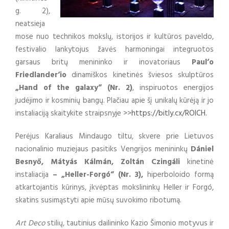
g. 2),
neatsieja
mose nuo technikos mokslų, istorijos ir kultūros paveldo,
festivalio lankytojus žavės harmoningai integruotos
garsaus britų menininko ir inovatoriaus
Paul‘o
Friedlander‘io
dinamiškos kinetinės šviesos skulptūros
„Hand of the galaxy“ (Nr. 2)
, inspiruotos energijos
judėjimo ir kosminių bangų. Plačiau apie šį unikalų kūrėją ir jo
instaliaciją skaitykite straipsnyje >>
https://bitly.cx/ROlCH.
Perėjus Karaliaus Mindaugo tiltu, skvere prie Lietuvos
nacionalinio muziejaus pasitiks Vengrijos menininkų
Dániel
Besnyő, Mátyás Kálmán, Zoltán Czingáli
kinetinė
instaliacija
– „Heller-Forgó“ (Nr. 3),
hiperboloido formą
atkartojantis kūrinys, įkvėptas mokslininkų Heller ir Forgó,
skatins susimąstyti apie mūsų suvokimo ribotumą.
Art Deco
stilių, tautinius dailininko Kazio Šimonio motyvus ir