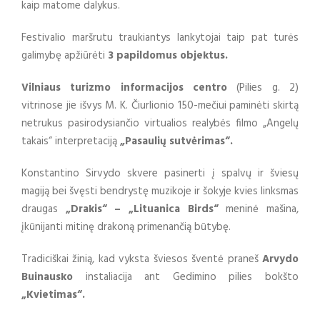
kaip matome dalykus.
Festivalio maršrutu traukiantys lankytojai taip pat turės
galimybę apžiūrėti
3 papildomus objektus.
Vilniaus turizmo informacijos centro
(Pilies g. 2)
vitrinose jie išvys M. K. Čiurlionio 150-mečiui paminėti skirtą
netrukus pasirodysiančio virtualios realybės filmo „Angelų
takais“ interpretaciją
„Pasaulių sutvėrimas“.
Konstantino Sirvydo skvere pasinerti į spalvų ir šviesų
magiją bei švęsti bendrystę muzikoje ir šokyje kvies linksmas
draugas
„Drakis“ – „Lituanica Birds“
meninė mašina,
įkūnijanti mitinę drakoną primenančią būtybę.
Tradiciškai žinią, kad vyksta šviesos šventė praneš
Arvydo
Buinausko
instaliacija ant Gedimino pilies bokšto
„Kvietimas“.