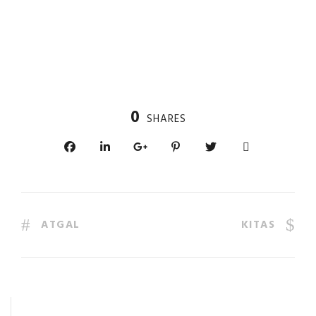
0
SHARES
ATGAL
KITAS