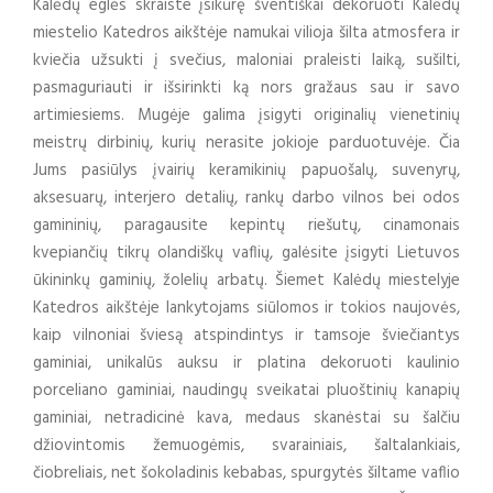
Kalėdų eglės skraiste įsikūrę šventiškai dekoruoti Kalėdų
miestelio Katedros aikštėje namukai vilioja šilta atmosfera ir
kviečia užsukti į svečius, maloniai praleisti laiką, sušilti,
pasmaguriauti ir išsirinkti ką nors gražaus sau ir savo
artimiesiems. Mugėje galima įsigyti originalių vienetinių
meistrų dirbinių, kurių nerasite jokioje parduotuvėje. Čia
Jums pasiūlys įvairių keramikinių papuošalų, suvenyrų,
aksesuarų, interjero detalių, rankų darbo vilnos bei odos
gamininių, paragausite kepintų riešutų, cinamonais
kvepiančių tikrų olandiškų vaflių, galėsite įsigyti Lietuvos
ūkininkų gaminių, žolelių arbatų. Šiemet Kalėdų miestelyje
Katedros aikštėje lankytojams siūlomos ir tokios naujovės,
kaip vilnoniai šviesą atspindintys ir tamsoje šviečiantys
gaminiai, unikalūs auksu ir platina dekoruoti kaulinio
porceliano gaminiai, naudingų sveikatai pluoštinių kanapių
gaminiai, netradicinė kava, medaus skanėstai su šalčiu
džiovintomis žemuogėmis, svarainiais, šaltalankiais,
čiobreliais, net šokoladinis kebabas, spurgytės šiltame vaflio