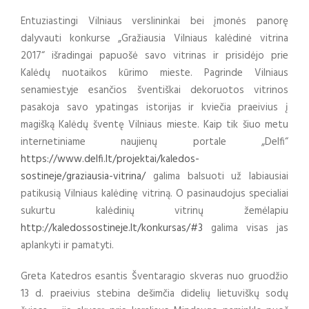
Entuziastingi Vilniaus verslininkai bei įmonės panorę
dalyvauti konkurse „Gražiausia Vilniaus kalėdinė vitrina
2017“ išradingai papuošė savo vitrinas ir prisidėjo prie
Kalėdų nuotaikos kūrimo mieste. Pagrinde Vilniaus
senamiestyje esančios šventiškai dekoruotos vitrinos
pasakoja savo ypatingas istorijas ir kviečia praeivius į
magišką Kalėdų šventę Vilniaus mieste. Kaip tik šiuo metu
internetiniame naujienų portale „Delfi“
https://www.delfi.lt/projektai/kaledos-
sostineje/graziausia-vitrina/
galima balsuoti už labiausiai
patikusią Vilniaus kalėdinę vitriną. O pasinaudojus specialiai
sukurtu kalėdinių vitrinų žemėlapiu
http://kaledossostineje.lt/konkursas/#3
galima visas jas
aplankyti ir pamatyti.
Greta Katedros esantis Šventaragio skveras nuo gruodžio
13 d. praeivius stebina dešimčia didelių lietuviškų sodų