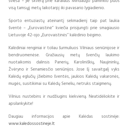
šviesa – jie skverą prie karaliaus Mindaugo paminklo puoš
visą tamsųjį metų laikotarpį iki pavasario lygiadienio.
Sporto entuziastų ateinantį sekmadienį taip pat laukia
šventė – „Eurovaistinė“ kviečia prisijungti prie smagiausio
Lietuvoje 42-ojo „Eurovaistinės“ kalėdinio bėgimo.
Kalėdiniai renginiai ir toliau šurmuliuos Vilniaus seniūnijose ir
bendruomenėse. Gražiausių metų švenčių laukimo
nuotaikomis dalinsis Panerių, Karoliniškių, Naujininkų,
Žvėryno ir Senamiesčio seniūnijos. Jose šį savaitgalį vyks
Kalėdų eglučių įžiebimo šventės, jaukios Kalėdų vakaronės,
mugės, susitikimai su Kalėdų Seneliu, netruks staigmenų.
Vilnius nustebins ir nudžiugins kiekvieną. Neatidėliokite ir
apsilankykite!
Daugiau informacijos apie Kalėdas sostinėje:
www.kaledossostineje.lt