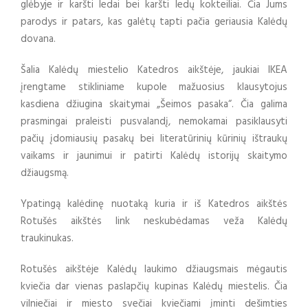
glėbyje ir karšti ledai bei karšti ledų kokteiliai. Čia Jums
parodys ir patars, kas galėtų tapti pačia geriausia Kalėdų
dovana.
Šalia Kalėdų miestelio Katedros aikštėje, jaukiai IKEA
įrengtame stikliniame kupole mažuosius klausytojus
kasdiena džiugina skaitymai „Šeimos pasaka“. Čia galima
prasmingai praleisti pusvalandį, nemokamai pasiklausyti
pačių įdomiausių pasakų bei literatūrinių kūrinių ištraukų
vaikams ir jaunimui ir patirti Kalėdų istorijų skaitymo
džiaugsmą.
Ypatingą kalėdinę nuotaką kuria ir iš Katedros aikštės
Rotušės aikštės link neskubėdamas veža Kalėdų
traukinukas.
Rotušės aikštėje Kalėdų laukimo džiaugsmais mėgautis
kviečia dar vienas paslapčių kupinas Kalėdų miestelis. Čia
vilniečiai ir miesto svečiai kviečiami įminti dešimties