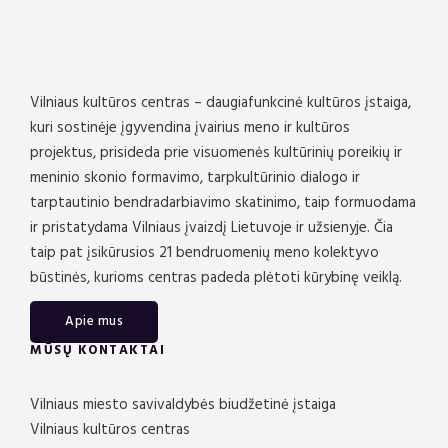
Vilniaus kultūros centras – daugiafunkcinė kultūros įstaiga,
kuri sostinėje įgyvendina įvairius meno ir kultūros
projektus, prisideda prie visuomenės kultūrinių poreikių ir
meninio skonio formavimo, tarpkultūrinio dialogo ir
tarptautinio bendradarbiavimo skatinimo, taip formuodama
ir pristatydama Vilniaus įvaizdį Lietuvoje ir užsienyje. Čia
taip pat įsikūrusios 21 bendruomenių meno kolektyvo
būstinės, kurioms centras padeda plėtoti kūrybinę veiklą.
Apie mus
MŪSŲ KONTAKTAI
Vilniaus miesto savivaldybės biudžetinė įstaiga
Vilniaus kultūros centras