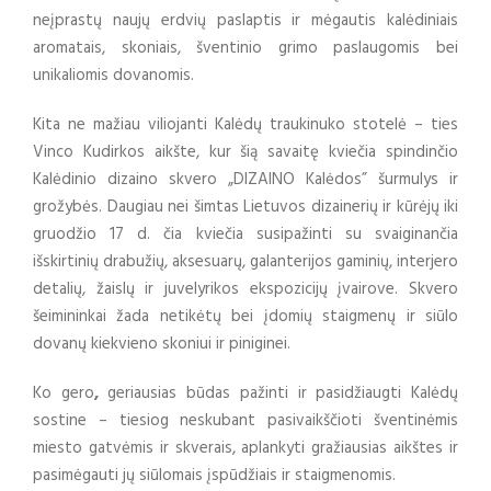
neįprastų naujų erdvių paslaptis ir mėgautis kalėdiniais
aromatais, skoniais, šventinio grimo paslaugomis bei
unikaliomis dovanomis.
Kita ne mažiau viliojanti Kalėdų traukinuko stotelė – ties
Vinco Kudirkos aikšte, kur šią savaitę kviečia spindinčio
Kalėdinio dizaino skvero „DIZAINO Kalėdos” šurmulys ir
grožybės. Daugiau nei šimtas Lietuvos dizainerių ir kūrėjų iki
gruodžio 17 d. čia kviečia susipažinti su svaiginančia
išskirtinių drabužių, aksesuarų, galanterijos gaminių, interjero
detalių, žaislų ir juvelyrikos ekspozicijų įvairove. Skvero
šeimininkai žada netikėtų bei įdomių staigmenų ir siūlo
dovanų kiekvieno skoniui ir piniginei.
Ko gero
,
geriausias būdas pažinti ir pasidžiaugti Kalėdų
sostine – tiesiog neskubant pasivaikščioti šventinėmis
miesto gatvėmis ir skverais, aplankyti gražiausias aikštes ir
pasimėgauti jų siūlomais įspūdžiais ir staigmenomis.