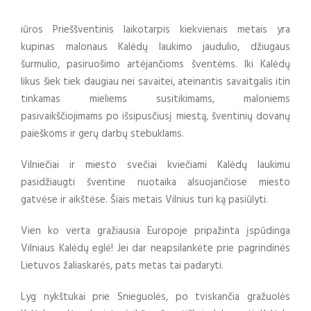
iūros Prieššventinis laikotarpis kiekvienais metais yra
kupinas malonaus Kalėdų laukimo jaudulio, džiugaus
šurmulio, pasiruošimo artėjančioms šventėms. Iki Kalėdų
likus šiek tiek daugiau nei savaitei, ateinantis savaitgalis itin
tinkamas mieliems susitikimams, maloniems
pasivaikščiojimams po išsipusčiusį miestą, šventinių dovanų
paieškoms ir gerų darbų stebuklams.
Vilniečiai ir miesto svečiai kviečiami Kalėdų laukimu
pasidžiaugti šventine nuotaika alsuojančiose miesto
gatvėse ir aikštėse. Šiais metais Vilnius turi ką pasiūlyti.
Vien ko verta gražiausia Europoje pripažinta įspūdinga
Vilniaus Kalėdų eglė! Jei dar neapsilankėte prie pagrindinės
Lietuvos žaliaskarės, pats metas tai padaryti.
Lyg nykštukai prie Snieguolės, po tviskančia gražuolės