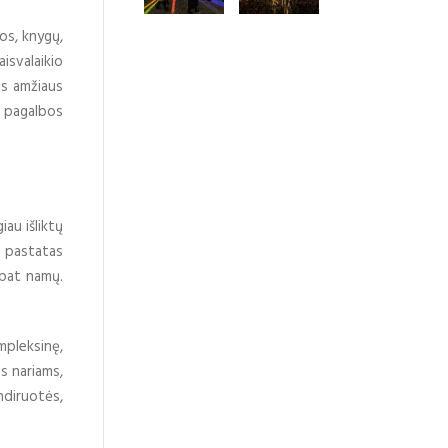
jos, knygų,
aisvalaikio
us amžiaus
, pagalbos
iau išliktų
r pastatas
 pat namų.
mpleksinę,
os nariams,
ndiruotės,