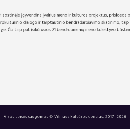
i sostinėje įgyvendina įvairius meno ir kultūros projektus, prisideda p
rpkultūrinio dialogo ir tarptautinio bendradarbiavimo skatinimo, taip
enyje. Čia taip pat įsikūrusios 21 bendruomenių meno kolektyvo būstin
Visos teisės saugomos © Vilniaus kultūros centras, 2017–2026