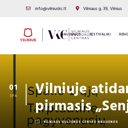
info@vilniuskc.lt
Vilniaus g. 39, Vilnius
NAUJIENOS
FESTIVALIAI
RENG
Vilniuje atid
01
SPA
pirmasis „Sen
VILNIAUS KULTŪROS CENTRO NAUJIENOS