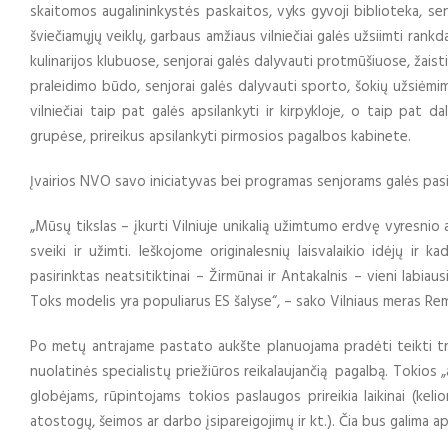
skaitomos augalininkystės paskaitos, vyks gyvoji biblioteka, se
šviečiamųjų veiklų, garbaus amžiaus vilniečiai galės užsiimti rankd
kulinarijos klubuose, senjorai galės dalyvauti protmūšiuose, žaist
praleidimo būdo, senjorai galės dalyvauti sporto, šokių užsiėm
vilniečiai taip pat galės apsilankyti ir kirpykloje, o taip pat 
grupėse, prireikus apsilankyti pirmosios pagalbos kabinete.
Įvairios NVO savo iniciatyvas bei programas senjorams galės pas
„Mūsų tikslas – įkurti Vilniuje unikalią užimtumo erdvę vyresnio am
sveiki ir užimti. Ieškojome originalesnių laisvalaikio idėjų ir
pasirinktas neatsitiktinai – Žirmūnai ir Antakalnis – vieni labia
Toks modelis yra populiarus ES šalyse“, – sako Vilniaus meras Rem
Po metų antrajame pastato aukšte planuojama pradėti teikti tru
nuolatinės specialistų priežiūros reikalaujančią pagalbą. Tokios „
globėjams, rūpintojams tokios paslaugos prireikia laikinai (kel
atostogų, šeimos ar darbo įsipareigojimų ir kt.). Čia bus galima aps