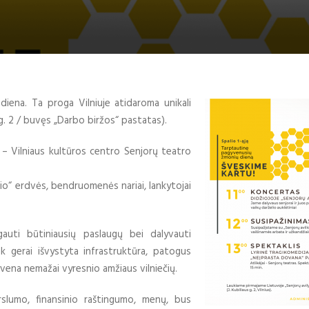
diena. Ta proga Vilniuje atidaroma unikali
s g. 2 / buvęs „Darbo biržos“ pastatas).
. – Vilniaus kultūros centro Senjorų teatro
io“ erdvės, bendruomenės nariai, lankytojai
gauti būtiniausių paslaugų bei dalyvauti
ink gerai išvystyta infrastruktūra, patogus
gyvena nemažai vyresnio amžiaus vilniečių.
rslumo, finansinio raštingumo, menų, bus