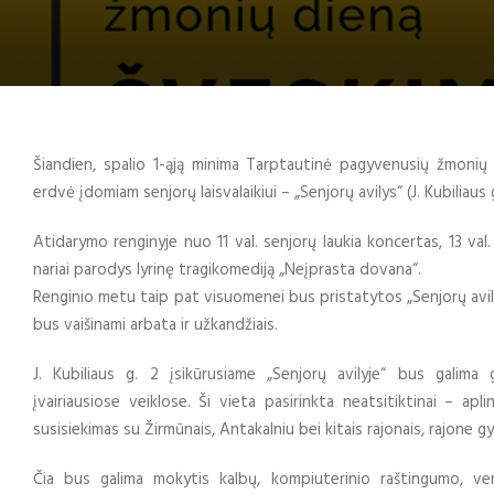
Šiandien, spalio 1-ąją minima Tarptautinė pagyvenusių žmonių 
erdvė įdomiam senjorų laisvalaikiui – „Senjorų avilys“ (J. Kubiliau
Atidarymo renginyje nuo 11 val. senjorų laukia koncertas, 13 val
nariai parodys lyrinę tragikomediją „Neįprasta dovana“.
Renginio metu taip pat visuomenei bus pristatytos „Senjorų avil
bus vaišinami arbata ir užkandžiais.
J. Kubiliaus g. 2 įsikūrusiame „Senjorų avilyje“ bus galima 
įvairiausiose veiklose. Ši vieta pasirinkta neatsitiktinai – apl
susisiekimas su Žirmūnais, Antakalniu bei kitais rajonais, rajone 
Čia bus galima mokytis kalbų, kompiuterinio raštingumo, ve