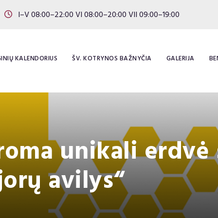
I–V 08:00–22:00 VI 08:00–20:00 VII 09:00–19:00
INIŲ KALENDORIUS
ŠV. KOTRYNOS BAŽNYČIA
GALERIJA
BE
aroma unikali erdvė
jorų avilys“