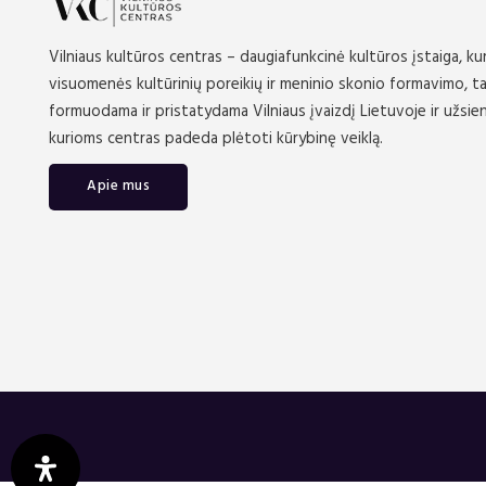
Vilniaus kultūros centras – daugiafunkcinė kultūros įstaiga, kur
visuomenės kultūrinių poreikių ir meninio skonio formavimo, ta
formuodama ir pristatydama Vilniaus įvaizdį Lietuvoje ir užsi
kurioms centras padeda plėtoti kūrybinę veiklą.
Apie mus