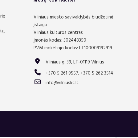
MŪSŲ KONTAKTAI
rie
Vilniaus miesto savivaldybės biudžetinė
įstaiga
ės,
Vilniaus kultūros centras
Įmonės kodas: 302448350
PVM mokėtojo kodas: LT100009192919
Vilniaus g. 39, LT-01119 Vilnius
+370 5 261 9557, +370 5 262 3514
info@vilniuskc.lt