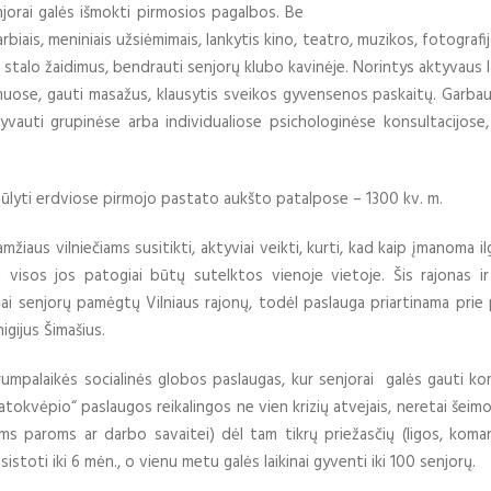
njorai galės išmokti pirmosios pagalbos. Be
arbiais, meniniais užsiėmimais, lankytis kino, teatro, muzikos, fotografi
i stalo žaidimus, bendrauti senjorų klubo kavinėje. Norintys aktyvaus l
imuose, gauti masažus, klausytis sveikos gyvensenos paskaitų. Garba
dalyvauti grupinėse arba individualiose psichologinėse konsultacijose
iūlyti erdviose pirmojo pastato aukšto patalpose – 1300 kv. m.
žiaus vilniečiams susitikti, aktyviai veikti, kurti, kad kaip įmanoma ilg
 kad visos jos patogiai būtų sutelktos vienoje vietoje. Šis rajonas i
usiai senjorų pamėgtų Vilniaus rajonų, todėl paslauga priartinama prie
igijus Šimašius.
mpalaikės socialinės globos paslaugas, kur senjorai galės gauti ko
atokvėpio“ paslaugos reikalingos ne vien krizių atvejais, neretai šeim
ioms paroms ar darbo savaitei) dėl tam tikrų priežasčių (ligos, koma
istoti iki 6 mėn., o vienu metu galės laikinai gyventi iki 100 senjorų.