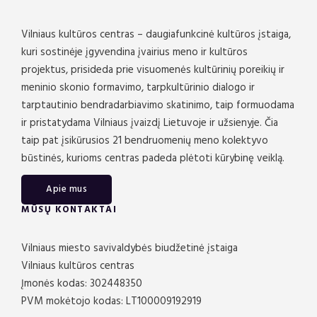
Vilniaus kultūros centras – daugiafunkcinė kultūros įstaiga,
kuri sostinėje įgyvendina įvairius meno ir kultūros
projektus, prisideda prie visuomenės kultūrinių poreikių ir
meninio skonio formavimo, tarpkultūrinio dialogo ir
tarptautinio bendradarbiavimo skatinimo, taip formuodama
ir pristatydama Vilniaus įvaizdį Lietuvoje ir užsienyje. Čia
taip pat įsikūrusios 21 bendruomenių meno kolektyvo
būstinės, kurioms centras padeda plėtoti kūrybinę veiklą.
Apie mus
MŪSŲ KONTAKTAI
Vilniaus miesto savivaldybės biudžetinė įstaiga
Vilniaus kultūros centras
Įmonės kodas: 302448350
PVM mokėtojo kodas: LT100009192919