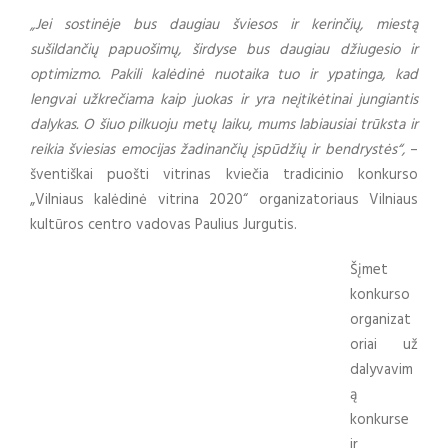
„Jei sostinėje bus daugiau šviesos ir kerinčių, miestą
sušildančių papuošimų, širdyse bus daugiau džiugesio ir
optimizmo. Pakili kalėdinė nuotaika tuo ir ypatinga, kad
lengvai užkrečiama kaip juokas ir yra neįtikėtinai jungiantis
dalykas. O šiuo pilkuoju metų laiku, mums labiausiai trūksta ir
reikia šviesias emocijas žadinančių įspūdžių ir bendrystės“,
–
šventiškai puošti vitrinas kviečia tradicinio konkurso
„Vilniaus kalėdinė vitrina 2020“ organizatoriaus Vilniaus
kultūros centro vadovas Paulius Jurgutis.
Šįmet
konkurso
organizat
oriai už
dalyvavim
ą
konkurse
ir