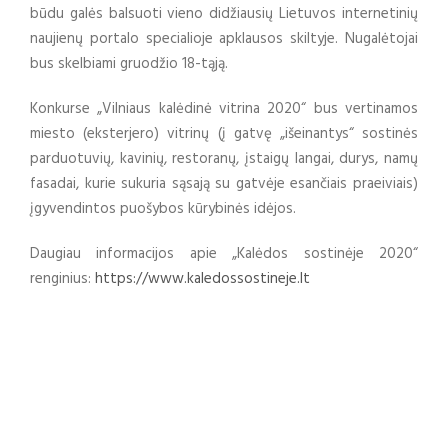
būdu galės balsuoti vieno didžiausių Lietuvos internetinių
naujienų portalo specialioje apklausos skiltyje. Nugalėtojai
bus skelbiami gruodžio 18-tąją.
Konkurse „Vilniaus kalėdinė vitrina 2020“ bus vertinamos
miesto (eksterjero) vitrinų (į gatvę „išeinantys“ sostinės
parduotuvių, kavinių, restoranų, įstaigų langai, durys, namų
fasadai, kurie sukuria sąsają su gatvėje esančiais praeiviais)
įgyvendintos puošybos kūrybinės idėjos.
Daugiau informacijos apie „Kalėdos sostinėje 2020“
renginius:
https://www.kaledossostineje.lt