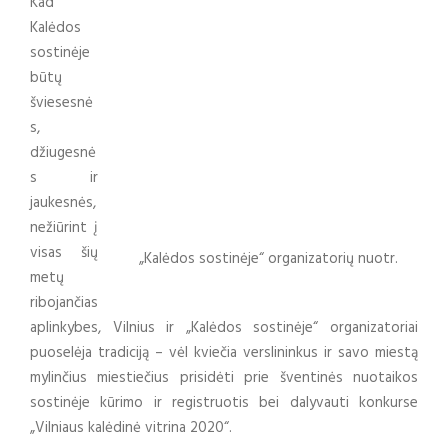
Kad
Kalėdos
sostinėje
būtų
šviesesnė
s,
džiugesnė
s ir
jaukesnės,
nežiūrint į
visas šių
„Kalėdos sostinėje“ organizatorių nuotr.
metų
ribojančias
aplinkybes, Vilnius ir „Kalėdos sostinėje“ organizatoriai
puoselėja tradiciją – vėl kviečia verslininkus ir savo miestą
mylinčius miestiečius prisidėti prie šventinės nuotaikos
sostinėje kūrimo ir registruotis bei dalyvauti konkurse
„Vilniaus kalėdinė vitrina 2020“.