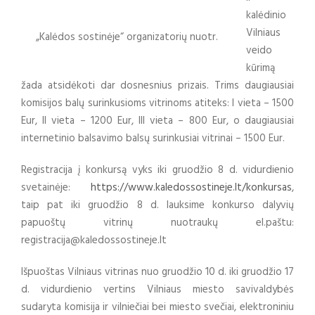
kalėdinio
Vilniaus
„Kalėdos sostinėje“ organizatorių nuotr.
veido
kūrimą
žada atsidėkoti dar dosnesnius prizais. Trims daugiausiai
komisijos balų surinkusioms vitrinoms atiteks: I vieta – 1500
Eur, II vieta – 1200 Eur, III vieta – 800 Eur, o daugiausiai
internetinio balsavimo balsų surinkusiai vitrinai – 1500 Eur.
Registracija į konkursą vyks iki gruodžio 8 d. vidurdienio
svetainėje:
https://www.kaledossostineje.lt/konkursas
,
taip pat iki gruodžio 8 d. lauksime konkurso dalyvių
papuoštų vitrinų nuotraukų el.paštu:
registracija@kaledossostineje.lt
Išpuoštas Vilniaus vitrinas nuo gruodžio 10 d. iki gruodžio 17
d. vidurdienio vertins Vilniaus miesto savivaldybės
sudaryta komisija ir vilniečiai bei miesto svečiai, elektroniniu