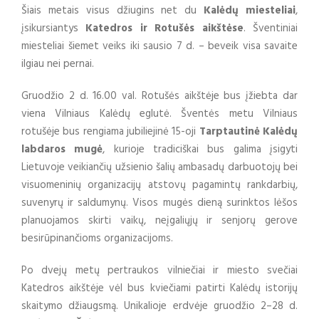
Šiais metais visus džiugins net du
Kalėdų miesteliai
,
įsikursiantys
Katedros
ir
Rotušės aikštėse
. Šventiniai
miesteliai šiemet veiks iki sausio 7 d. – beveik visa savaite
ilgiau nei pernai.
Gruodžio 2 d. 16.00 val. Rotušės aikštėje bus įžiebta dar
viena Vilniaus Kalėdų eglutė. Šventės metu Vilniaus
rotušėje bus rengiama jubiliejinė 15-oji
Tarptautinė Kalėdų
labdaros mugė
, kurioje tradiciškai bus galima įsigyti
Lietuvoje veikiančių užsienio šalių ambasadų darbuotojų bei
visuomeninių organizacijų atstovų pagamintų rankdarbių,
suvenyrų ir saldumynų. Visos mugės dieną surinktos lėšos
planuojamos skirti vaikų, neįgaliųjų ir senjorų gerove
besirūpinančioms organizacijoms.
Po dvejų metų pertraukos vilniečiai ir miesto svečiai
Katedros aikštėje vėl bus kviečiami patirti Kalėdų istorijų
skaitymo džiaugsmą. Unikalioje erdvėje gruodžio 2–28 d.