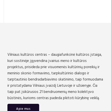
Vilniaus kultūros centras – daugiafunkcinė kultūros įstaiga,
kuri sostinėje įgyvendina įvairius meno ir kultūros
projektus, prisideda prie visuomenės kultūrinių poreikių ir
meninio skonio formavimo, tarpkultūrinio dialogo ir
tarptautinio bendradarbiavimo skatinimo, taip formuodama
ir pristatydama Vilniaus įvaizdį Lietuvoje ir užsienyje. Čia
taip pat įsikūrusios 21 bendruomenių meno kolektyvo
būstinės, kurioms centras padeda plėtoti kūrybinę veiklą.
Apie mus