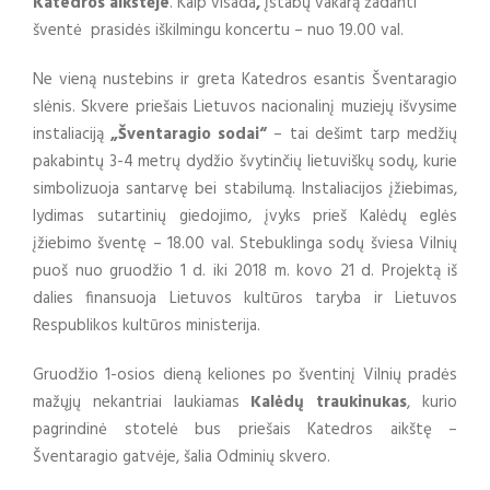
Katedros aikštėje
. Kaip visada
,
įstabų vakarą žadanti
šventė prasidės iškilmingu koncertu – nuo 19.00 val.
Ne vieną nustebins ir greta Katedros esantis Šventaragio
slėnis. Skvere priešais Lietuvos nacionalinį muziejų išvysime
instaliaciją
„Šventaragio sodai“
– tai dešimt tarp medžių
pakabintų 3-4 metrų dydžio švytinčių lietuviškų sodų, kurie
simbolizuoja santarvę bei stabilumą. Instaliacijos įžiebimas,
lydimas sutartinių giedojimo, įvyks prieš Kalėdų eglės
įžiebimo šventę – 18.00 val. Stebuklinga sodų šviesa Vilnių
puoš nuo gruodžio 1 d. iki 2018 m. kovo 21 d. Projektą iš
dalies finansuoja Lietuvos kultūros taryba ir Lietuvos
Respublikos kultūros ministerija.
Gruodžio 1-osios dieną keliones po šventinį Vilnių pradės
mažųjų nekantriai laukiamas
Kalėdų traukinukas
, kurio
pagrindinė stotelė bus priešais Katedros aikštę –
Šventaragio gatvėje, šalia Odminių skvero.