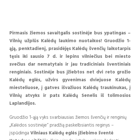
Pirmasis žiemos savaitgalis sostinėje bus ypatingas –
Vilnių užplūs Kalėdų laukimo nuotaikos! Gruodžio 1-
ąją, penktadienį, prasidėjęs Kalėdų švenčių laikotarpis
tęsis iki sausio 7 d. ir lepins vilniečius bei miesto
svečius dar nematytais ir jau tradiciniais šventiniais
renginiais. Sostinėje bus įžiebtos net dvi reto grožio
Kalėdų eglės, užvirs gyvenimas dviejuose Kalėdų
miesteliuose, į gatves išvažiuos Kalėdų traukinukas, į
Vilnių atvyks ir pats Kalėdų Senelis iš tolimosios
Laplandijos.
Gruodžio 1-ąją vyks svarbiausias žiemos švenčių ir renginių
„Kalėdos sostinėje“ pradžią paskelbsiantis reginys –
įspūdinga
Vilniaus Kalėdų eglės įžiebimo šventė