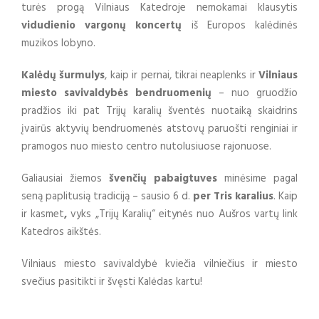
turės progą Vilniaus Katedroje nemokamai klausytis
vidudienio vargonų koncertų
iš Europos kalėdinės
muzikos lobyno.
Kalėdų šurmulys
, kaip ir pernai, tikrai neaplenks ir
Vilniaus
miesto savivaldybės bendruomenių
– nuo gruodžio
pradžios iki pat Trijų karalių šventės nuotaiką skaidrins
įvairūs aktyvių bendruomenės atstovų paruošti renginiai ir
pramogos nuo miesto centro nutolusiuose rajonuose.
Galiausiai žiemos
švenčių pabaigtuves
minėsime pagal
seną paplitusią tradiciją – sausio 6 d.
per Tris karalius
. Kaip
ir kasmet
,
vyks „Trijų Karalių“ eitynės nuo Aušros vartų link
Katedros aikštės.
Vilniaus miesto savivaldybė kviečia vilniečius ir miesto
svečius pasitikti ir švęsti Kalėdas kartu!