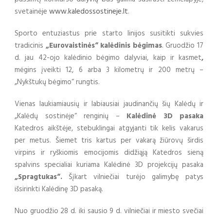
svetainėje
www.kaledossostineje.lt
.
Sporto entuziastus prie starto linijos susitikti sukvies
tradicinis
„Eurovaistinės“ kalėdinis bėgimas
. Gruodžio 17
d. jau 42-ojo kalėdinio bėgimo dalyviai, kaip ir kasmet
,
mėgins įveikti 12, 6 arba 3 kilometrų ir 200 metrų –
„Nykštukų bėgimo“ rungtis.
Vienas laukiamiausių ir labiausiai jaudinančių šių Kalėdų ir
„Kalėdų sostinėje“ renginių –
Kalėdinė 3D pasaka
Katedros aikštėje, stebuklingai atgyjanti tik kelis vakarus
per metus. Šiemet tris kartus per vakarą žiūrovų širdis
virpins ir ryškiomis emocijomis didžiąją Katedros sieną
spalvins specialiai kuriama Kalėdinė 3D projekcijų pasaka
„Spragtukas“.
Šįkart vilniečiai turėjo galimybę patys
išsirinkti Kalėdinę 3D pasaką.
Nuo gruodžio 28 d. iki sausio 9 d. vilniečiai ir miesto svečiai