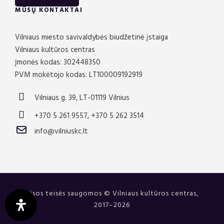
MŪSŲ KONTAKTAI
Vilniaus miesto savivaldybės biudžetinė įstaiga
Vilniaus kultūros centras
Įmonės kodas: 302448350
PVM mokėtojo kodas: LT100009192919
Vilniaus g. 39, LT-01119 Vilnius
+370 5 261 9557, +370 5 262 3514
info@vilniuskc.lt
Visos teisės saugomos © Vilniaus kultūros centras,
2017–2026