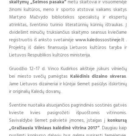
skaitymų „Šeimos pasaka“
metu skaitovai ir visuomenėje
žinomi kultūros, meno ir sporto atstovai vaikams skaitys
Martyno Mažvydo bibliotekos specialistų ir ekspertų
atrinktas, šventinio turinio literatūrinių kūrinių ištraukas. Į
dvidešimt minučių truksiančius skaitymo seansus kviečiame
registruotis iš anksto svetainėje
www.kaledossostineje.lt
.
Projektą iš dalies finansuoja Lietuvos kultūros taryba ir
Lietuvos Respublikos kultūros ministerija.
Gruodžio 12–17 d. Vinco Kudirkos aikštėje įsikurs vilniečių
bei miesto svečių pamėgtas
Kalėdinis dizaino skveras
.
Jame Lietuvos dizaineriai ir kūrėjai šiemet pasiūlys išskirtinių
ir originalių Kalėdų dovanų.
Šventine nuotaika alsuojančios pagrindinės sostinės gatvės
kvieste kvies pasigrožėti išpuoštomis vitrinomis.
Savivaldybė šiemet pakvietė įmones, įstaigas į
konkursą
„Gražiausia Vilniaus kalėdinė vitrina 2017“
. Daugiau kaip
pusšimtį konkurso dalyvių bus galima susirasti žemėlapyje,