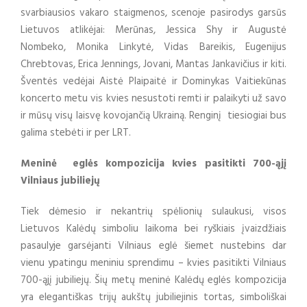
svarbiausios vakaro staigmenos, scenoje pasirodys garsūs
Lietuvos atlikėjai: Merūnas, Jessica Shy ir Augustė
Nombeko, Monika Linkytė, Vidas Bareikis, Eugenijus
Chrebtovas, Erica Jennings, Jovani, Mantas Jankavičius ir kiti.
Šventės vedėjai Aistė Plaipaitė ir Dominykas Vaitiekūnas
koncerto metu vis kvies nesustoti remti ir palaikyti už savo
ir mūsų visų laisvę kovojančią Ukrainą. Renginį tiesiogiai bus
galima stebėti ir per LRT.
Meninė eglės kompozicija kvies pasitikti 700-ąjį
Vilniaus jubiliejų
Tiek dėmesio ir nekantrių spėlionių sulaukusi, visos
Lietuvos Kalėdų simboliu laikoma bei ryškiais įvaizdžiais
pasaulyje garsėjanti Vilniaus eglė šiemet nustebins dar
vienu ypatingu meniniu sprendimu – kvies pasitikti Vilniaus
700-ąjį jubiliejų. Šių metų meninė Kalėdų eglės kompozicija
yra elegantiškas trijų aukštų jubiliejinis tortas, simboliškai