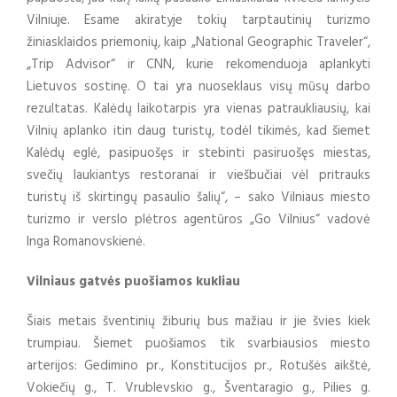
Vilniuje. Esame akiratyje tokių tarptautinių turizmo
žiniasklaidos priemonių, kaip „National Geographic Traveler“,
„Trip Advisor“ ir CNN, kurie rekomenduoja aplankyti
Lietuvos sostinę. O tai yra nuoseklaus visų mūsų darbo
rezultatas. Kalėdų laikotarpis yra vienas patraukliausių, kai
Vilnių aplanko itin daug turistų, todėl tikimės, kad šiemet
Kalėdų eglė, pasipuošęs ir stebinti pasiruošęs miestas,
svečių laukiantys restoranai ir viešbučiai vėl pritrauks
turistų iš skirtingų pasaulio šalių“, – sako Vilniaus miesto
turizmo ir verslo plėtros agentūros „Go Vilnius“ vadovė
Inga Romanovskienė.
Vilniaus gatvės puošiamos kukliau
Šiais metais šventinių žiburių bus mažiau ir jie švies kiek
trumpiau. Šiemet puošiamos tik svarbiausios miesto
arterijos: Gedimino pr., Konstitucijos pr., Rotušės aikštė,
Vokiečių g., T. Vrublevskio g., Šventaragio g., Pilies g.