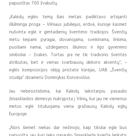
papuoštas 700 žvakučių.
„Kalėdų eglės temą šiais metais padiktavo artėjanti
iškilminga proga – Vilniaus jubiliejus, erdvė, kurioje kasmet
nušvinta eglė ir gimtadienių šventimo tradicijos. Švenčių
metu kepami pyragai, dovanojama, sveikinama, linkima,
puošiami namai, uždegamos šilumos ir ilgo gyvenimo
simboliai – žvakės. Tortas yra ne tik tradicinis šventės
atributas, bet ir vienas svarbiausių dekoro akcentų“, –
eglės kompozicijos idėją pristatė kūrėjas, UAB „Švenčių
studija“ dizaineris Dominykas Koncevičius.
Jau nebesistebima, kai Kalėdų laikotarpiu pasaulio
žiniasklaidos dėmesys nukrypsta į Vilnių, kur jau ne vienerius
metus eglė tituluojama viena gražiausių Kalėdų eglių
Europoje.
„Nors šiemet niekas dar nežinojo, kaip tiksliai eglė bus
papuošta, jau kurį laiką pasaulio žiniasklaida kviečia lankytis