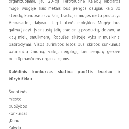
organizuojama, jau 20-oji Tarptautinė Kalėdų labdaros
mugė. Mugėje šiais metais bus įrengta daugiau kaip 30
stendų, kuriuose savo šalių tradicijas mugės metu pristatys
Ambasados, dalyvaus tarptautinės mokyklos. Mugėje bus
galima įsigyti įvairiausių šalių tradicinių produktų, dovanų ar
kitų mielų smulkmenų. Rotušės aikštėje vyks ir muzikiniai
pasirodymai. Visos surinktos lėšos bus skirtos sunkumus
patiriančių žmonių, vaikų, neįgaliųjų bei senjorų gerove
besirūpinančioms organizacijoms.
Kalėdinis konkursas skatina puoštis tvariau ir
kūrybiškiau
Šventinės
miesto
puošybos
konkursas
„Kuriu
Kalėdų