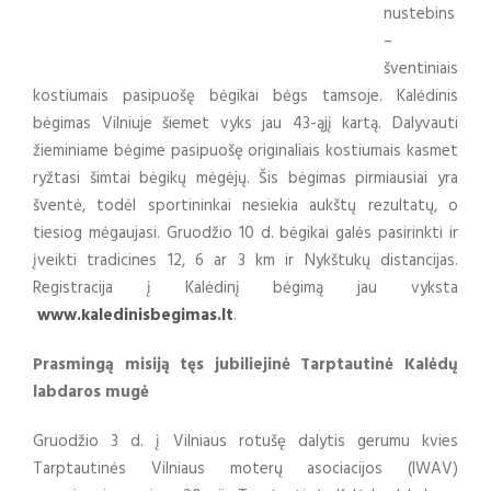
nustebins
–
šventiniais
kostiumais pasipuošę bėgikai bėgs tamsoje. Kalėdinis
bėgimas Vilniuje šiemet vyks jau 43-ąjį kartą. Dalyvauti
žieminiame bėgime pasipuošę originaliais kostiumais kasmet
ryžtasi šimtai bėgikų mėgėjų. Šis bėgimas pirmiausiai yra
šventė, todėl sportininkai nesiekia aukštų rezultatų, o
tiesiog mėgaujasi. Gruodžio 10 d. bėgikai galės pasirinkti ir
įveikti tradicines 12, 6 ar 3 km ir Nykštukų distancijas.
Registracija į Kalėdinį bėgimą jau vyksta
www.kaledinisbegimas.lt
.
Prasmingą misiją tęs jubiliejinė Tarptautinė Kalėdų
labdaros mugė
Gruodžio 3 d. į Vilniaus rotušę dalytis gerumu kvies
Tarptautinės Vilniaus moterų asociacijos (IWAV)