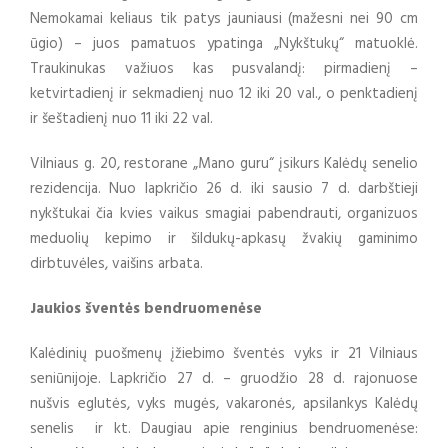
Nemokamai keliaus tik patys jauniausi (mažesni nei 90 cm
ūgio) – juos pamatuos ypatinga „Nykštukų“ matuoklė.
Traukinukas važiuos kas pusvalandį: pirmadienį –
ketvirtadienį ir sekmadienį nuo 12 iki 20 val., o penktadienį
ir šeštadienį nuo 11 iki 22 val.
Vilniaus g. 20, restorane „Mano guru“ įsikurs Kalėdų senelio
rezidencija. Nuo lapkričio 26 d. iki sausio 7 d. darbštieji
nykštukai čia kvies vaikus smagiai pabendrauti, organizuos
meduolių kepimo ir šildukų-apkasų žvakių gaminimo
dirbtuvėles, vaišins arbata.
Jaukios šventės bendruomenėse
Kalėdinių puošmenų įžiebimo šventės vyks ir 21 Vilniaus
seniūnijoje. Lapkričio 27 d. – gruodžio 28 d. rajonuose
nušvis eglutės, vyks mugės, vakaronės, apsilankys Kalėdų
senelis ir kt. Daugiau apie renginius bendruomenėse: