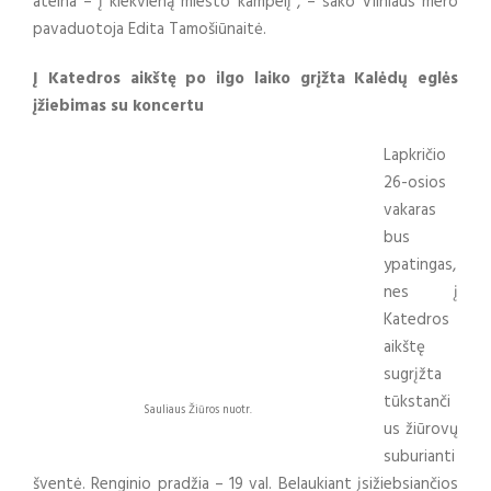
ateina – į kiekvieną miesto kampelį“, – sako Vilniaus mero
pavaduotoja Edita Tamošiūnaitė.
Į Katedros aikštę po ilgo laiko grįžta Kalėdų eglės
įžiebimas su koncertu
Lapkričio
26-osios
vakaras
bus
ypatingas,
nes į
Katedros
aikštę
sugrįžta
tūkstanči
Sauliaus Žiūros nuotr.
us žiūrovų
suburianti
šventė. Renginio pradžia – 19 val. Belaukiant įsižiebsiančios