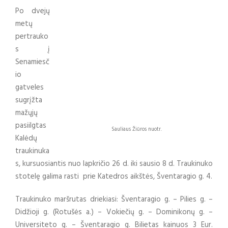
Po dvejų
metų
pertrauko
s į
Senamiesč
io
gatveles
sugrįžta
mažųjų
pasiilgtas
Sauliaus Žiūros nuotr.
Kalėdų
traukinuka
s, kursuosiantis nuo lapkričio 26 d. iki sausio 8 d. Traukinuko
stotelę galima rasti prie Katedros aikštės, Šventaragio g. 4.
Traukinuko maršrutas driekiasi: Šventaragio g. – Pilies g. –
Didžioji g. (Rotušės a.) – Vokiečių g. – Dominikonų g. –
Universiteto g. – Šventaragio g. Bilietas kainuos 3 Eur.