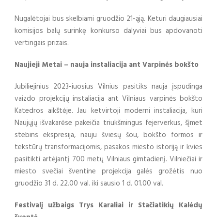
Nugalėtojai bus skelbiami gruodžio 21-ąją. Keturi daugiausiai
komisijos balų surinkę konkurso dalyviai bus apdovanoti
vertingais prizais.
Naujieji Metai – nauja instaliacija ant Varpinės bokšto
Jubiliejinius 2023-iuosius Vilnius pasitiks nauja įspūdinga
vaizdo projekcijų instaliacija ant Vilniaus varpinės bokšto
Katedros aikštėje. Jau ketvirtoji moderni instaliacija, kuri
Naujųjų išvakarėse pakeičia triukšmingus fejerverkus, šįmet
stebins ekspresija, nauju šviesų šou, bokšto formos ir
tekstūrų transformacijomis, pasakos miesto istoriją ir kvies
pasitikti artėjantį 700 metų Vilniaus gimtadienį. Vilniečiai ir
miesto svečiai šventine projekcija galės grožėtis nuo
gruodžio 31 d. 22.00 val. iki sausio 1 d. 01.00 val.
Festivalį užbaigs Trys Karaliai ir Stačiatikių Kalėdų