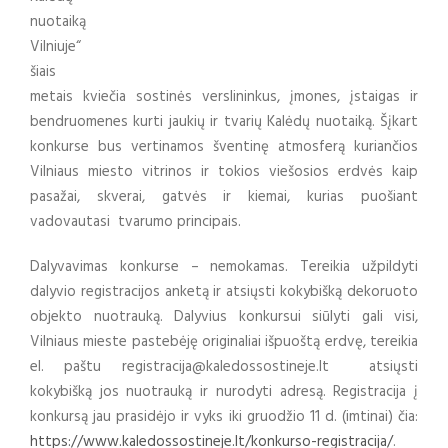
nuotaiką
Vilniuje“
šiais
metais kviečia sostinės verslininkus, įmones, įstaigas ir
bendruomenes kurti jaukių ir tvarių Kalėdų nuotaiką. Šįkart
konkurse bus vertinamos šventinę atmosferą kuriančios
Vilniaus miesto vitrinos ir tokios viešosios erdvės kaip
pasažai, skverai, gatvės ir kiemai, kurias puošiant
vadovautasi tvarumo principais.
Dalyvavimas konkurse – nemokamas. Tereikia užpildyti
dalyvio registracijos anketą ir atsiųsti kokybišką dekoruoto
objekto nuotrauką. Dalyvius konkursui siūlyti gali visi,
Vilniaus mieste pastebėję originaliai išpuoštą erdvę, tereikia
el. paštu registracija@kaledossostineje.lt atsiųsti
kokybišką jos nuotrauką ir nurodyti adresą. Registracija į
konkursą jau prasidėjo ir vyks iki gruodžio 11 d. (imtinai) čia:
https://www.kaledossostineje.lt/konkurso-registracija/
.