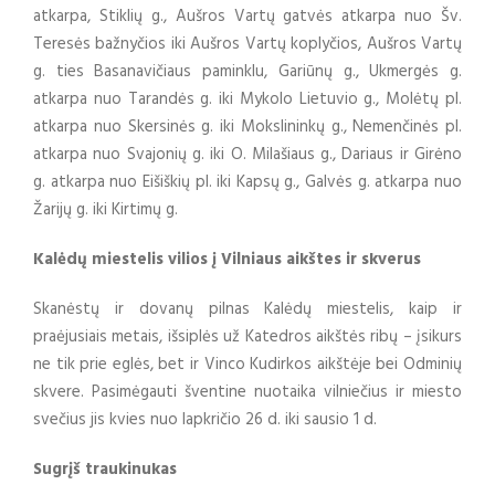
atkarpa, Stiklių g., Aušros Vartų gatvės atkarpa nuo Šv.
Teresės bažnyčios iki Aušros Vartų koplyčios, Aušros Vartų
g. ties Basanavičiaus paminklu, Gariūnų g., Ukmergės g.
atkarpa nuo Tarandės g. iki Mykolo Lietuvio g., Molėtų pl.
atkarpa nuo Skersinės g. iki Mokslininkų g., Nemenčinės pl.
atkarpa nuo Svajonių g. iki O. Milašiaus g., Dariaus ir Girėno
g. atkarpa nuo Eišiškių pl. iki Kapsų g., Galvės g. atkarpa nuo
Žarijų g. iki Kirtimų g.
Kalėdų miestelis vilios į Vilniaus aikštes ir skverus
Skanėstų ir dovanų pilnas Kalėdų miestelis, kaip ir
praėjusiais metais, išsiplės už Katedros aikštės ribų – įsikurs
ne tik prie eglės, bet ir Vinco Kudirkos aikštėje bei Odminių
skvere. Pasimėgauti šventine nuotaika vilniečius ir miesto
svečius jis kvies nuo lapkričio 26 d. iki sausio 1 d.
Sugrįš traukinukas