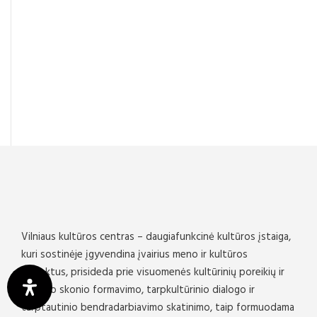
Vilniaus kultūros centras – daugiafunkcinė kultūros įstaiga,
kuri sostinėje įgyvendina įvairius meno ir kultūros
projektus, prisideda prie visuomenės kultūrinių poreikių ir
meninio skonio formavimo, tarpkultūrinio dialogo ir
tarptautinio bendradarbiavimo skatinimo, taip formuodama