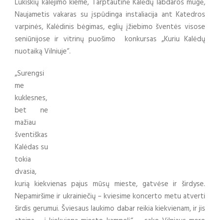
Lukiškių kalėjimo kieme, Tarptautinė Kalėdų labdaros mugė,
Naujametis vakaras su įspūdinga instaliacija ant Katedros
varpinės, Kalėdinis bėgimas, eglių įžiebimo šventės visose
seniūnijose ir vitrinų puošimo konkursas „Kuriu Kalėdų
nuotaiką Vilniuje“.
„Surengsi
me
kuklesnes,
bet ne
mažiau
šventiškas
Kalėdas su
tokia
dvasia,
kurią kiekvienas pajus mūsų mieste, gatvėse ir širdyse.
Nepamiršime ir ukrainiečių – kviesime koncerto metu atverti
širdis gerumui. Šviesaus laukimo dabar reikia kiekvienam, ir jis