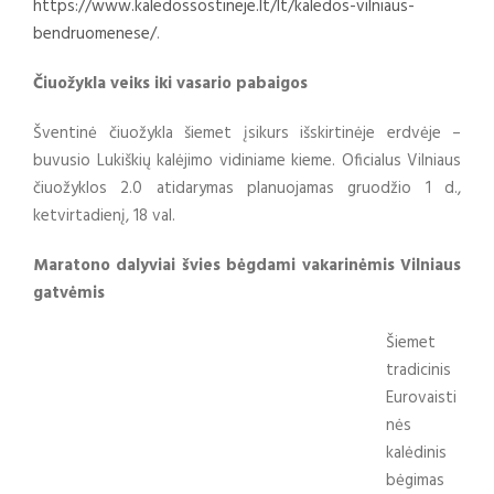
https://www.kaledossostineje.lt/lt/kaledos-vilniaus-
bendruomenese/
.
Čiuožykla veiks iki vasario pabaigos
Šventinė čiuožykla šiemet įsikurs išskirtinėje erdvėje –
buvusio Lukiškių kalėjimo vidiniame kieme. Oficialus Vilniaus
čiuožyklos 2.0 atidarymas planuojamas gruodžio 1 d.,
ketvirtadienį, 18 val.
Maratono dalyviai švies bėgdami vakarinėmis Vilniaus
gatvėmis
Šiemet
tradicinis
Eurovaisti
nės
kalėdinis
bėgimas