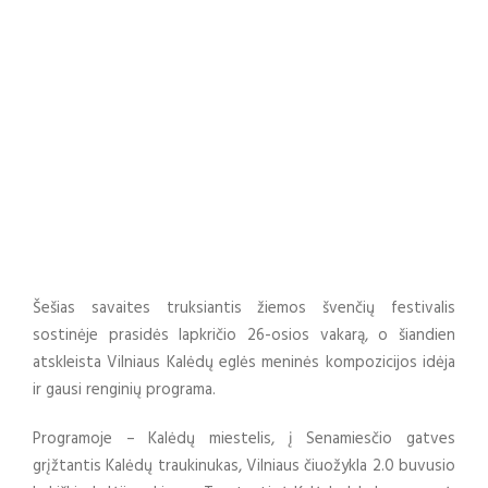
eglė Katedros
aikštėje kvies švęsti
miesto 700 jubiliejų
VILNIAUS KULTŪROS CENTRO NAUJIENOS
Šešias savaites truksiantis žiemos švenčių festivalis
sostinėje prasidės lapkričio 26-osios vakarą, o šiandien
atskleista Vilniaus Kalėdų eglės meninės kompozicijos idėja
ir gausi renginių programa.
Programoje – Kalėdų miestelis, į Senamiesčio gatves
grįžtantis Kalėdų traukinukas, Vilniaus čiuožykla 2.0 buvusio