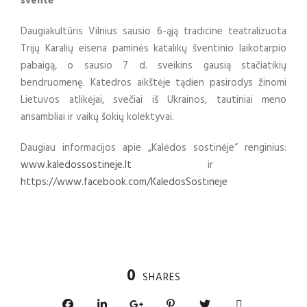
šventė
Daugiakultūris Vilnius sausio 6-ąją tradicine teatralizuota
Trijų Karalių eisena paminės katalikų šventinio laikotarpio
pabaigą, o sausio 7 d. sveikins gausią stačiatikių
bendruomenę. Katedros aikštėje tądien pasirodys žinomi
Lietuvos atlikėjai, svečiai iš Ukrainos, tautiniai meno
ansambliai ir vaikų šokių kolektyvai.
Daugiau informacijos apie „Kalėdos sostinėje“ renginius:
www.kaledossostineje.lt
ir
https://www.facebook.com/KaledosSostineje
0
SHARES