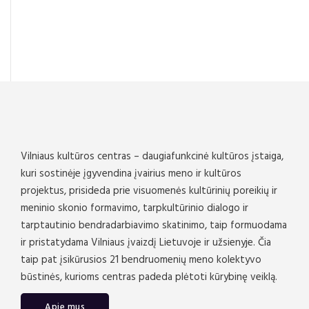
Vilniaus kultūros centras – daugiafunkcinė kultūros įstaiga,
kuri sostinėje įgyvendina įvairius meno ir kultūros
projektus, prisideda prie visuomenės kultūrinių poreikių ir
meninio skonio formavimo, tarpkultūrinio dialogo ir
tarptautinio bendradarbiavimo skatinimo, taip formuodama
ir pristatydama Vilniaus įvaizdį Lietuvoje ir užsienyje. Čia
taip pat įsikūrusios 21 bendruomenių meno kolektyvo
būstinės, kurioms centras padeda plėtoti kūrybinę veiklą.
Apie mus