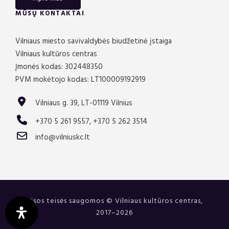
MŪSŲ KONTAKTAI
Vilniaus miesto savivaldybės biudžetinė įstaiga
Vilniaus kultūros centras
Įmonės kodas: 302448350
PVM mokėtojo kodas: LT100009192919
Vilniaus g. 39, LT-01119 Vilnius
+370 5 261 9557, +370 5 262 3514
info@vilniuskc.lt
Visos teisės saugomos © Vilniaus kultūros centras,
2017–2026