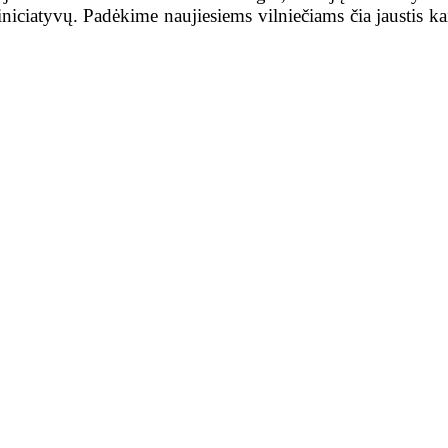
ų iniciatyvų. Padėkime naujiesiems vilniečiams čia jaustis k