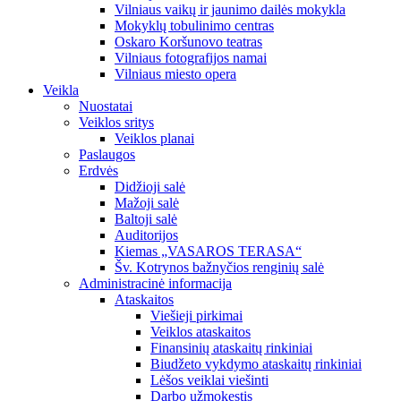
Vilniaus vaikų ir jaunimo dailės mokykla
Mokyklų tobulinimo centras
Oskaro Koršunovo teatras
Vilniaus fotografijos namai
Vilniaus miesto opera
Veikla
Nuostatai
Veiklos sritys
Veiklos planai
Paslaugos
Erdvės
Didžioji salė
Mažoji salė
Baltoji salė
Auditorijos
Kiemas „VASAROS TERASA“
Šv. Kotrynos bažnyčios renginių salė
Administracinė informacija
Ataskaitos
Viešieji pirkimai
Veiklos ataskaitos
Finansinių ataskaitų rinkiniai
Biudžeto vykdymo ataskaitų rinkiniai
Lėšos veiklai viešinti
Darbo užmokestis