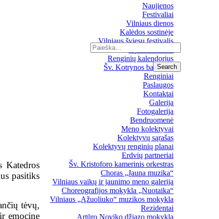
Naujienos
Festivaliai
Vilniaus dienos
Kalėdos sostinėje
Vilniaus šviesų festivalis
Upės festivalis
Renginių kalendorius
Šv. Kotrynos bažnyčia
Renginiai
Paslaugos
Kontaktai
Galerija
Fotogalerija
Bendruomenė
Meno kolektyvai
Kolektyvų sąrašas
Kolektyvų renginių planai
Erdvių partneriai
s Katedros
Šv. Kristoforo kamerinis orkestras
Choras „Jauna muzika“
us pasitiks
Vilniaus vaikų ir jaunimo meno galerija
Choreografijos mokykla „Nuotaika“
Vilniaus „Ąžuoliuko“ muzikos mokykla
ančių tėvų,
Rezidentai
ir emocine
Artūro Noviko džiazo mokykla