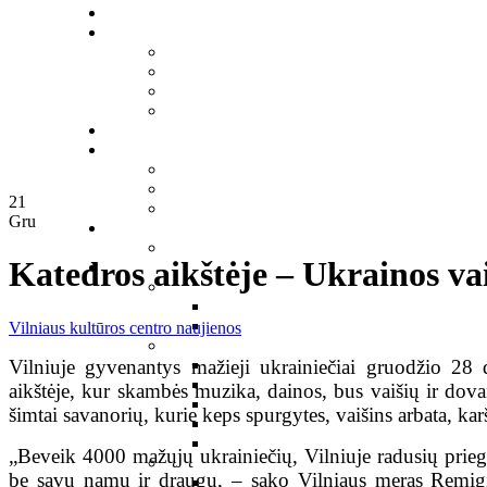
21
Gru
Katedros aikštėje – Ukrainos va
Vilniaus kultūros centro naujienos
Vilniuje gyvenantys mažieji ukrainiečiai gruodžio 28 d
aikštėje, kur skambės muzika, dainos, bus vaišių ir dova
šimtai savanorių, kurie keps spurgytes, vaišins arbata, ka
„Beveik 4000 mažųjų ukrainiečių, Vilniuje radusių priegl
be savų namų ir draugų, – sako Vilniaus meras Remigi