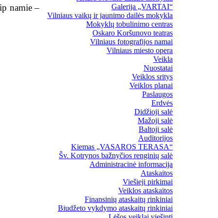
aip namie –
Galerija „VARTAI“
Vilniaus vaikų ir jaunimo dailės mokykla
Mokyklų tobulinimo centras
Oskaro Koršunovo teatras
Vilniaus fotografijos namai
Vilniaus miesto opera
Veikla
Nuostatai
Veiklos sritys
Veiklos planai
Paslaugos
Erdvės
Didžioji salė
Mažoji salė
Baltoji salė
Auditorijos
Kiemas „VASAROS TERASA“
Šv. Kotrynos bažnyčios renginių salė
Administracinė informacija
Ataskaitos
Viešieji pirkimai
Veiklos ataskaitos
Finansinių ataskaitų rinkiniai
Biudžeto vykdymo ataskaitų rinkiniai
Lėšos veiklai viešinti