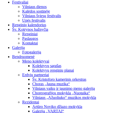
Festivaliai
Vilniaus dienos
Kalėdos sostinėje
Vilniaus šviesų festivalis
Upės festivalis
Renginių kalendorius
Šv. Kotrynos bažnyčia
Renginiai
Paslaugos
Kontaktai
Galerija
Fotogalerija
Bendruomenė
Meno kolektyvai
Kolektyvų sąrašas
Kolektyvų renginių planai
Erdvių partneriai
Šv. Kristoforo kamerinis orkestras
Choras „Jauna muzika“
Vilniaus vaikų ir jaunimo meno galerija
Choreografijos mokykla „Nuotaika“
Vilniaus „Ąžuoliuko“ muzikos mokykla
Rezidentai
Artūro Noviko džiazo mokykla
Galerija „VARTAI“