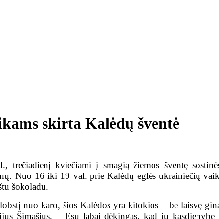
ikams skirta Kalėdų šventė
., trečiadienį kviečiami į smagią žiemos šventę sostinė
nų. Nuo 16 iki 19 val. prie Kalėdų eglės ukrainiečių vaik
rštu šokoladu.
obstį nuo karo, šios Kalėdos yra kitokios – be laisvę gin
jus Šimašius. – Esu labai dėkingas, kad jų kasdienybe 