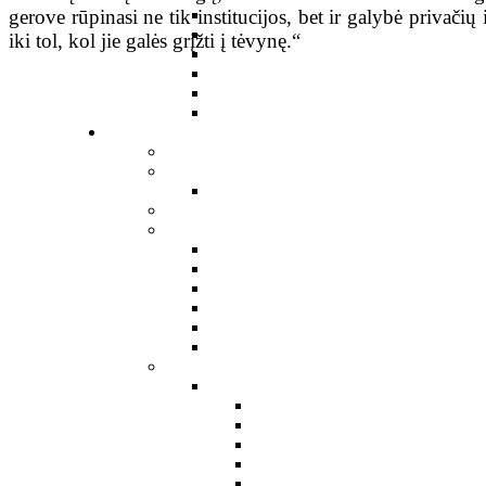
gerove rūpinasi ne tik institucijos, bet ir galybė privači
iki tol, kol jie galės grįžti į tėvynę.“