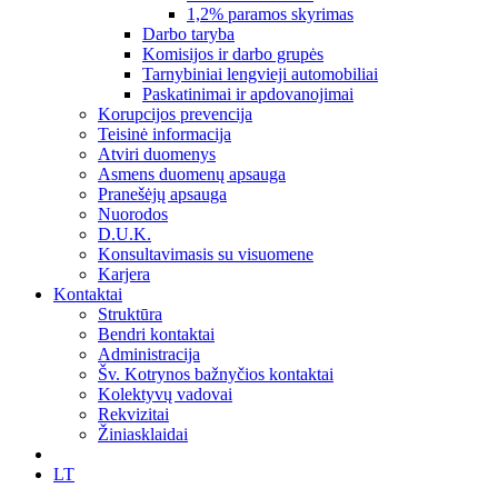
1,2% paramos skyrimas
Darbo taryba
Komisijos ir darbo grupės
Tarnybiniai lengvieji automobiliai
Paskatinimai ir apdovanojimai
Korupcijos prevencija
Teisinė informacija
Atviri duomenys
Asmens duomenų apsauga
Pranešėjų apsauga
Nuorodos
D.U.K.
Konsultavimasis su visuomene
Karjera
Kontaktai
Struktūra
Bendri kontaktai
Administracija
Šv. Kotrynos bažnyčios kontaktai
Kolektyvų vadovai
Rekvizitai
Žiniasklaidai
LT