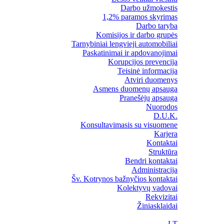
Darbo užmokestis
1,2% paramos skyrimas
Darbo taryba
Komisijos ir darbo grupės
Tarnybiniai lengvieji automobiliai
Paskatinimai ir apdovanojimai
Korupcijos prevencija
Teisinė informacija
Atviri duomenys
Asmens duomenų apsauga
Pranešėjų apsauga
Nuorodos
D.U.K.
Konsultavimasis su visuomene
Karjera
Kontaktai
Struktūra
Bendri kontaktai
Administracija
Šv. Kotrynos bažnyčios kontaktai
Kolektyvų vadovai
Rekvizitai
Žiniasklaidai
LT