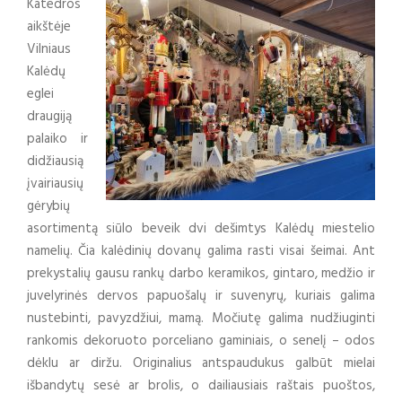
Katedros
aikštėje
Vilniaus
Kalėdų
eglei
draugiją
palaiko ir
didžiausią
įvairiausių
gėrybių
asortimentą siūlo beveik dvi dešimtys Kalėdų miestelio
namelių. Čia kalėdinių dovanų galima rasti visai šeimai. Ant
prekystalių gausu rankų darbo keramikos, gintaro, medžio ir
juvelyrinės dervos papuošalų ir suvenyrų, kuriais galima
nustebinti, pavyzdžiui, mamą. Močiutę galima nudžiuginti
rankomis dekoruoto porceliano gaminiais, o senelį – odos
dėklu ar diržu. Originalius antspaudukus galbūt mielai
išbandytų sesė ar brolis, o dailiausiais raštais puoštos,