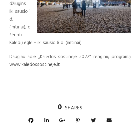
džiugins
iki sausio 1
d.
(imtinai), o
žėrinti
Kalėdų eglė – iki sausio 8 d. (imtinai).
Daugiau apie „Kalėdos sostinėje 2022“ renginių programą
www.kaledossostineje.lt
0
SHARES