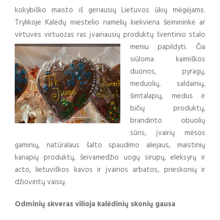
kokybiško maisto iš geriausių Lietuvos ūkių mėgėjams.
Trylikoje Kalėdų miestelio namelių kiekviena šeimininkė ar
virtuvės virtuozas ras įvairiausių produktų šventinio stalo
meniu papildyti.
Čia
siūloma: kaimiškos
duonos, pyragų,
meduolių, saldainių,
šimtalapių, medus ir
bičių produktų,
brandinto obuolių
sūris, įvairių mėsos
gaminių, natūralaus šalto spaudimo aliejaus, maistinių
kanapių produktų, šeivamedžio uogų sirupų, eleksyrų ir
acto, lietuviškos kavos ir įvairios arbatos, prieskonių ir
džiovintų vaisių.
Odminių skveras vilioja kalėdinių skonių gausa