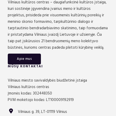
Vilniaus kultūros centras – daugiafunkcinė kultūros įstaiga,
kuri sostinėje įgyvendina įvairius meno ir kultūros
projektus, prisideda prie visuomenės kultūrinių poreikių ir
meninio skonio formavimo, tarpkultūrinio dialogo ir
tarptautinio bendradarbiavimo skatinimo, taip formuodama
ir pristatydama Vilniaus įvaizdį Lietuvoje ir užsienyje. Čia
taip pat įsikūrusios 21 bendruomenių meno kolektyvo
būstinės, kurioms centras padeda plėtoti kūrybinę veiklą.
Apie mus
MŪSŲ KONTAKTAI
Vilniaus miesto savivaldybės biudžetinė įstaiga
Vilniaus kultūros centras
Įmonės kodas: 302448350
PVM mokėtojo kodas: LT100009192919
Vilniaus g. 39, LT-01119 Vilnius