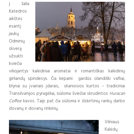
Į šalia
Katedros
aikštės
esantį
jaukų
Odminių
skverą
užsukti
kviečia
viliojantys kalėdiniai aromatai ir romantiškas kalėdinių
girliandų spindesys. Čia kepami gardūs olandiški vafliai,
blynai su įvairiais įdarais, skaniosios kurtos – tradiciniai
Transilvanijos pyragėliai, siūloma šviežiai skrudintos
Huracan
Coffee
kavos. Taip pat čia siūloma ir išskirtinių rankų darbo
dovanų ir dovanų rinkinių.
Vilniaus
Kalėdų