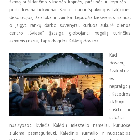
žiemą sušildančios vilnonės kojinės, pirštinės ir kepurės –
puiki dovana kiekvienam šeimos nariui. Spalvingos kalėdinės
dekoracijos, žaisliukai ir vainikai tepuošia kiekvienus namus,
o įsigyti rankų darbo suvenyrai, kuriuos sukūrė dienos
centro „Šviesa“ (įstaiga, globojanti negalią turinčius
asmenis) nariai, taps dviguba Kalėdų dovana.
Kad
dovanų
žvalgytuv
ės
neprailgtų
, Katedros
aikštėje
sušilti ir
saldžiai
nusišypsoti kviečia Kalėdų miestelio nameliai, kuriuose
siūloma pasmaguriauti. Kalėdinio šurmulio ir nuostabios