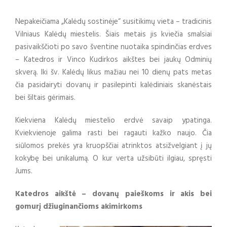
Nepakeičiama „Kalėdų sostinėje“ susitikimų vieta – tradicinis
Vilniaus Kalėdų miestelis. Šiais metais jis kviečia smalsiai
pasivaikščioti po savo šventine nuotaika spindinčias erdves
– Katedros ir Vinco Kudirkos aikštes bei jaukų Odminių
skverą. Iki šv. Kalėdų likus mažiau nei 10 dienų pats metas
čia pasidairyti dovanų ir pasilepinti kalėdiniais skanėstais
bei šiltais gėrimais.
Kiekviena Kalėdų miestelio erdvė savaip ypatinga.
Kviekvienoje galima rasti bei ragauti kažko naujo. Čia
siūlomos prekės yra kruopščiai atrinktos atsižvelgiant į jų
kokybę bei unikalumą. O kur verta užsibūti ilgiau, spręsti
Jums.
Katedros aikštė – dovanų paieškoms ir akis bei
gomurį džiuginančioms akimirkoms