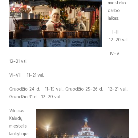
miestelio
darbo
laikas:
I–III
12–20 val.
IV–V
12–21 val.
VI–VII 11–21 val.
Gruodžio 24 d. 11–15 val., Gruodžio 25–26 d. 12–21 val.,
Gruodžio 31 d. 12–20 val.
Vilniaus
Kalėdų
miestelis
lankytojus