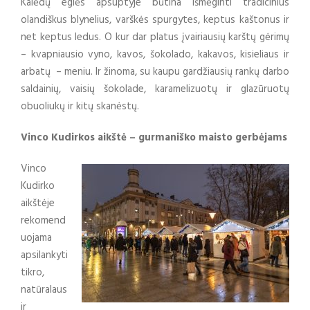
Kalėdų eglės apsuptyje būtina išmėginti tradicinius
olandiškus blynelius, varškės spurgytes, keptus kaštonus ir
net keptus ledus. O kur dar platus įvairiausių karštų gėrimų
– kvapniausio vyno, kavos, šokolado, kakavos, kisieliaus ir
arbatų – meniu. Ir žinoma, su kaupu gardžiausių rankų darbo
saldainių, vaisių šokolade, karamelizuotų ir glazūruotų
obuoliukų ir kitų skanėstų.
Vinco Kudirkos aikštė – gurmaniško maisto gerbėjams
Vinco
Kudirko
aikštėje
rekomend
uojama
apsilankyti
tikro,
natūralaus
ir