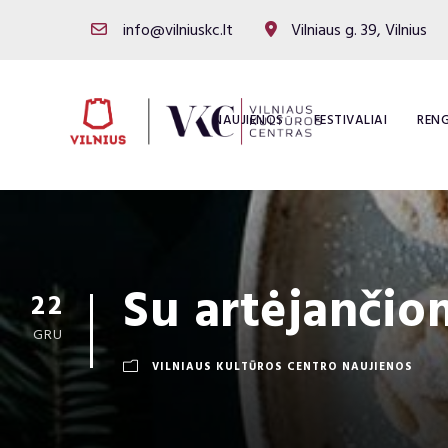
info@vilniuskc.lt
Vilniaus g. 39, Vilnius
NAUJIENOS
FESTIVALIAI
RENG
Su artėjanči
22
GRU
VILNIAUS KULTŪROS CENTRO NAUJIENOS